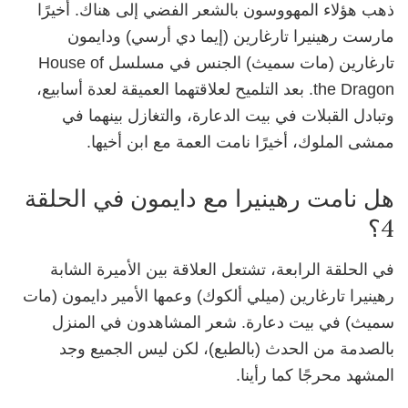
ذهب هؤلاء المهووسون بالشعر الفضي إلى هناك. أخيرًا
مارست رهينيرا تارغارين (إيما دي أرسي) ودايمون
تارغارين (مات سميث) الجنس في مسلسل House of
the Dragon. بعد التلميح لعلاقتهما العميقة لعدة أسابيع،
وتبادل القبلات في بيت الدعارة، والتغازل بينهما في
ممشى الملوك، أخيرًا نامت العمة مع ابن أخيها.
هل نامت رهينيرا مع دايمون في الحلقة
4؟
في الحلقة الرابعة، تشتعل العلاقة بين الأميرة الشابة
رهينيرا تارغارين (ميلي ألكوك) وعمها الأمير دايمون (مات
سميث) في بيت دعارة. شعر المشاهدون في المنزل
بالصدمة من الحدث (بالطبع)، لكن ليس الجميع وجد
المشهد محرجًا كما رأينا.