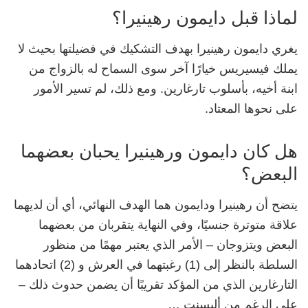
لماذا قبل دايمون رهينيرا؟
يغري دايمون رهينيرا بهدف التشكيك في فضيلتها بحيث لا
يملك فيسيريس خيارًا آخر سوى السماح له بالزواج من
ابنة أخيه، بأسلوب تارغارين. ومع ذلك، لم تسير الأمور
على نحوها المعتاد.
هل كان دايمون ورهينيرا يحبان بعضهما
البعض؟
يتضح أن رهينيرا ودايمون هما الهدف النهائي، أي أن لديهما
علاقة متوترة جنسيًا، وفي النهاية يتقربان من بعضهما
البعض ويتزوجان – الأمر الذي يعتبر مهمًا من منظور
السلطة بالنظر إلى (1) رغبتهما في العرش و (2) اتحادهما
التارغارين الذي من المؤكد تقريبًا أن يضمن حدوث ذلك –
على الرغم من أليسنت …