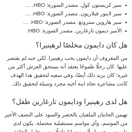
سير كريستون كول. مصدر الصورة: HBO. …
سير لاينور فيلاريون. مصدر الصورة: HBO. …
سير هاروين سترونغ. مصدر الصورة: HBO. …
الأمير ديمون تارغارين. مصدر الصورة: HBO.
هل كان دايمون مخلصًا لرهينيرا؟
من المعروف أن دايمون يحب رهينيرا. لكن حبه لم يقتصر
عليها. كان رجلًا طموحًا يعتقد أنه يستحق العرش أكثر من
غيره؛ كان يريد ذلك أيضًا، وفي سعيه لتحقيق هذا الهدف
كانت مشاعره تجاه ابنة أخيه مجرد وسيلة لتحقيق ذلك.
هل لدى رهينيرا ودايمون تارغارين طفل؟
تهيمن الجانبان الملقبان بالخضر والسود على النصف الأخير
من الموسم، وأي مواسم مستقبلية محتملة. يكون لدى
دايمون ورهينيرا وأليسنت 11 طفلًا بينهم بحلول الحلقة