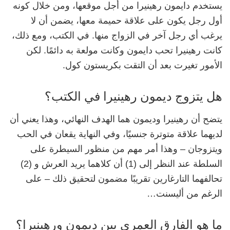
يستخدم دايمون رهينيرا من أجل موقعها، ومن خلال كونه
أول رجل يكون على علاقة حميمة معها، يضمن أن لا
يرغب أي رجل آخر في الزواج منها. في الكتب، ومع ذلك،
كانت رهينيرا تحب دايمون وكانت مولعة به دائمًا. لكن
الأمور تغيرت بعد أن التقت بكريستون كول.
هل يتزوج ديمون رهينيرا في الكتب؟
يتضح أن رهينيرا وديمون هما الهدف النهائي، وهذا يعني أن
لديهما علاقة متوترة جنسيًا، وفي النهاية يقعان في الحب
ويتزوجان – وهذا أمر مهم من منظور السيطرة على
السلطة عند النظر إلى (1) أن كلاهما يريد العرش و (2)
تحالفهما التارغارين تقريبًا مضمون لتحقيق ذلك – على
الرغم من أليسنت…
ما هو الفارق العمري بين ديمون ورهينيرا؟