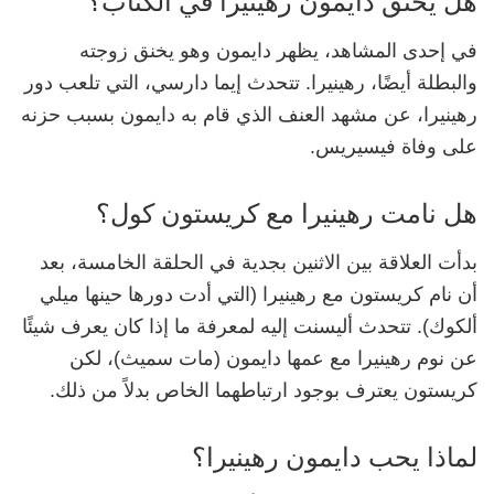
هل يخنق دايمون رهينيرا في الكتاب؟
في إحدى المشاهد، يظهر دايمون وهو يخنق زوجته
والبطلة أيضًا، رهينيرا. تتحدث إيما دارسي، التي تلعب دور
رهينيرا، عن مشهد العنف الذي قام به دايمون بسبب حزنه
على وفاة فيسيريس.
هل نامت رهينيرا مع كريستون كول؟
بدأت العلاقة بين الاثنين بجدية في الحلقة الخامسة، بعد
أن نام كريستون مع رهينيرا (التي أدت دورها حينها ميلي
ألكوك). تتحدث أليسنت إليه لمعرفة ما إذا كان يعرف شيئًا
عن نوم رهينيرا مع عمها دايمون (مات سميث)، لكن
كريستون يعترف بوجود ارتباطهما الخاص بدلاً من ذلك.
لماذا يحب دايمون رهينيرا؟