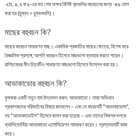
-ch, x, s বা s-এর মত শেষ অক্ষর বিশিষ্ট শব্দগুলির বহুবচনের জন্য -es যোগ
করা হয় (চুম্বন > চুম্বনগুলি)।
মাছের বহুবচন কি?
মাছের বহুবচন সাধারণত মাছ। একাধিক প্রজাতির মাছের ক্ষেত্রে, বিশেষ করে
বৈজ্ঞানিক প্রসঙ্গে, আপনি বহুবচন হিসেবে মাছগুলো ব্যবহার করতে পারেন।
রাশিচক্রের মীন চিহ্নটিও সাধারণত মাছগুলো হিসেবে উল্লেখ করা হয়।
আভাকাডোর বহুবচন কি?
কৃষকরা একটি নতুন নাম উদ্ভাবন করল: আভাকাডো। তারা অভিধান
প্রকাশকদের পরিবর্তনের বিষয়ে জানালেন – এবং যে বহুবচনটি “আভাকাডোস”,
নয় “আভাকাডোইস” হিসেবে বানান করা হয়েছে – এবং তাদের নিজস্ব দলকে
ক্যালিফোর্নিয়া আভাকাডো এসোসিয়েশন নামকরণ করেন। প্রস্তাবনাটি কাজ
করে।