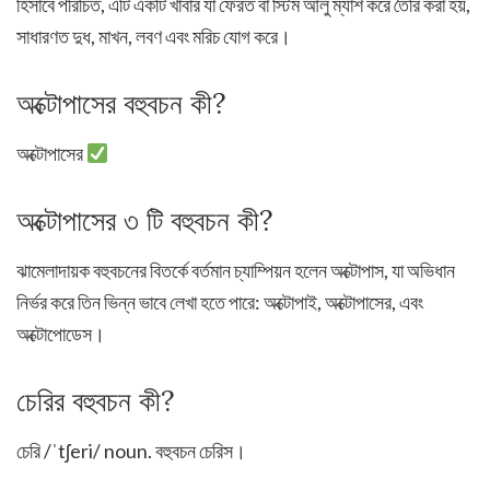
হিসাবে পরিচিত, এটি একটি খাবার যা ফেরত বা স্টিম আলু ম্যাশ করে তৈরি করা হয়,
সাধারণত দুধ, মাখন, লবণ এবং মরিচ যোগ করে।
অক্টোপাসের বহুবচন কী?
অক্টোপাসের
অক্টোপাসের ৩ টি বহুবচন কী?
ঝামেলাদায়ক বহুবচনের বিতর্কে বর্তমান চ্যাম্পিয়ন হলেন অক্টোপাস, যা অভিধান
নির্ভর করে তিন ভিন্ন ভাবে লেখা হতে পারে: অক্টোপাই, অক্টোপাসের, এবং
অক্টোপোডেস।
চেরির বহুবচন কী?
চেরি /ˈtʃeri/ noun. বহুবচন চেরিস।