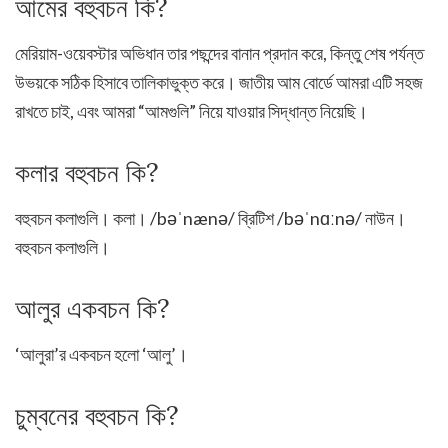
আমের বহুবচন কি?
মেরিয়াম-ওয়েবস্টার অভিধান তার পছন্দের বানান প্রদান করে, কিন্তু শেষ পর্যন্ত
উভয়কে সঠিক হিসাবে তালিকাভুক্ত করে। জাতীয় আম বোর্ডে আমরা এটি সহজ
রাখতে চাই, এবং আমরা “আমগুলি” নিয়ে যাওয়ার সিদ্ধান্ত নিয়েছি।
কলার বহুবচন কি?
বহুবচন কলাগুলি। কলা। /bəˈnænə/ ব্রিটিশ /bəˈnɑːnə/ নাউন।
বহুবচন কলাগুলি।
আলুর একবচন কি?
‘আলুরা’র একবচন হলো ‘আলু’।
চুম্বনের বহুবচন কি?