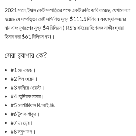
2021 সালে, ট্যাক্স কোর্ট সম্পত্তির পক্ষে একটি রুলিং জারি করেছে, যেখানে বলা
হয়েছে যে সম্পত্তির মোট সম্মিলিত মূল্য $111.5 মিলিয়ন এবং জ্যাকসনের
নাম এবং মুখরূপের মূল্য $4 মিলিয়ন (IRS’s বাইরের বিশেষজ্ঞ সাক্ষীর দ্বারা
হিসাব করা $61 মিলিয়ন নয়)।
সেরা র‍্যাপার কে?
#1 জে-জেড।
#2 লিল ওয়েন।
#3 কানিয়ে ওয়েস্ট।
#4 কেন্দ্রিক লামার।
#5 নোটোরিয়াস বি.আই.জি.
#6 টুপাক শাকুর।
#7 ডঃ ড্রে।
#8 স্নুপ ডগ।