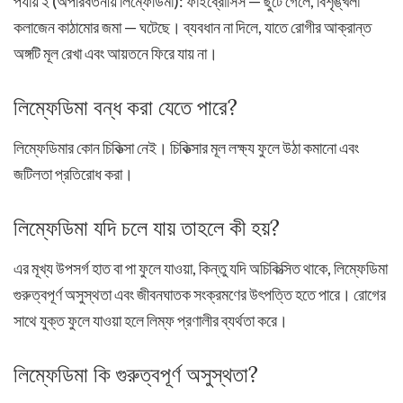
পর্যায় ২ (অপরিবর্তনীয় লিম্ফেডিমা): ফাইব্রোসিস — ছুটে গেলে, বিশৃঙ্খলা
কলাজেন কাঠামোর জমা — ঘটেছে। ব্যবধান না দিলে, যাতে রোগীর আক্রান্ত
অঙ্গটি মূল রেখা এবং আয়তনে ফিরে যায় না।
লিম্ফেডিমা বন্ধ করা যেতে পারে?
লিম্ফেডিমার কোন চিকিত্সা নেই। চিকিত্সার মূল লক্ষ্য ফুলে উঠা কমানো এবং
জটিলতা প্রতিরোধ করা।
লিম্ফেডিমা যদি চলে যায় তাহলে কী হয়?
এর মূখ্য উপসর্গ হাত বা পা ফুলে যাওয়া, কিন্তু যদি অচিকিত্সিত থাকে, লিম্ফেডিমা
গুরুত্বপূর্ণ অসুস্থতা এবং জীবনঘাতক সংক্রমণের উৎপত্তি হতে পারে। রোগের
সাথে যুক্ত ফুলে যাওয়া হলে লিম্ফ প্রণালীর ব্যর্থতা করে।
লিম্ফেডিমা কি গুরুত্বপূর্ণ অসুস্থতা?