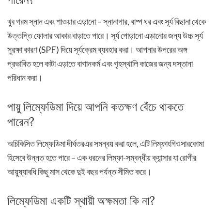
খুব গরম স্নান এবং শাওয়ার এড়ানো – স্নানাগার, বাষ্প ঘর এবং সূর্য বিছানা থেকে
উত্তপ্তি ফোলার আকার বাড়াতে পারে। সূর্য পোড়ানো এড়ানোর জন্য উচ্চ সূর্য
সুরক্ষা কারণ (SPF) দিয়ে সূর্যক্রেম ব্যবহার করা। আপনার উপরের অঙ্গ
প্রভাবিত হলে কাটা এড়াতে বাগানকর্ম এবং গৃহস্থালি কাজের জন্য দস্তানা
পরিধান করা।
পায়ু লিম্ফেডিমা দিয়ে আপনি কতক্ষণ বেঁচে থাকতে
পারেন?
অচিকিত্সিত লিম্ফেডিমা দীর্ঘতরএর সমন্বয় করা হলে, এটি লিম্ফাংগিওসারকোমা
হিসেবে উন্নত হতে পারে – এক ধরনের লিম্ফা-সম্বন্ধীয় ক্যান্সার যা রোগীর
আয়ুষ্যাবধি কিছু মাস থেকে দুই বছর পর্যন্ত সীমিত করে।
লিম্ফেডিমা একটি স্থায়ী অক্ষমতা কি না?