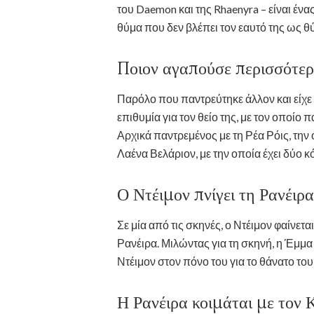
του Daemon και της Rhaenyra – είναι ένας
θύμα που δεν βλέπει τον εαυτό της ως θ
Ποιον αγαπούσε περισσότερ
Παρόλο που παντρεύτηκε άλλον και είχε 
επιθυμία για τον θείο της, με τον οποίο 
Αρχικά παντρεμένος με τη Ρέα Ρόις, την 
Λαένα Βελάριον, με την οποία έχει δύο κό
Ο Ντέιμον πνίγει τη Ρανέιρα
Σε μία από τις σκηνές, ο Ντέιμον φαίνετα
Ρανέιρα. Μιλώντας για τη σκηνή, η Έμμα 
Ντέιμον στον πόνο του για το θάνατο του
Η Ρανέιρα κοιμάται με τον 