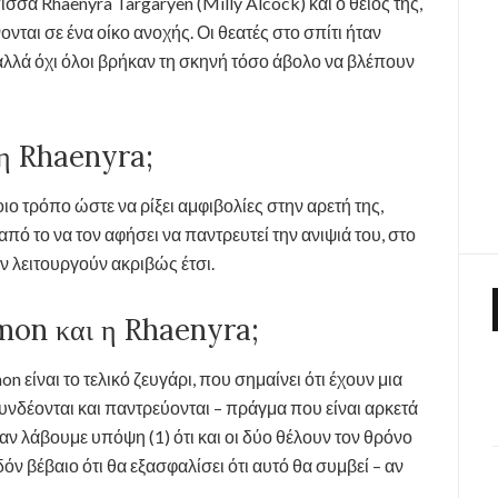
σσα Rhaenyra Targaryen (Milly Alcock) και ο θείος της,
νται σε ένα οίκο ανοχής. Οι θεατές στο σπίτι ήταν
αλλά όχι όλοι βρήκαν τη σκηνή τόσο άβολο να βλέπουν
τη Rhaenyra;
ο τρόπο ώστε να ρίξει αμφιβολίες στην αρετή της,
από το να τον αφήσει να παντρευτεί την ανιψιά του, στο
ν λειτουργούν ακριβώς έτσι.
mon και η Rhaenyra;
n είναι το τελικό ζευγάρι, που σημαίνει ότι έχουν μια
υνδέονται και παντρεύονται – πράγμα που είναι αρκετά
αν λάβουμε υπόψη (1) ότι και οι δύο θέλουν τον θρόνο
δόν βέβαιο ότι θα εξασφαλίσει ότι αυτό θα συμβεί – αν