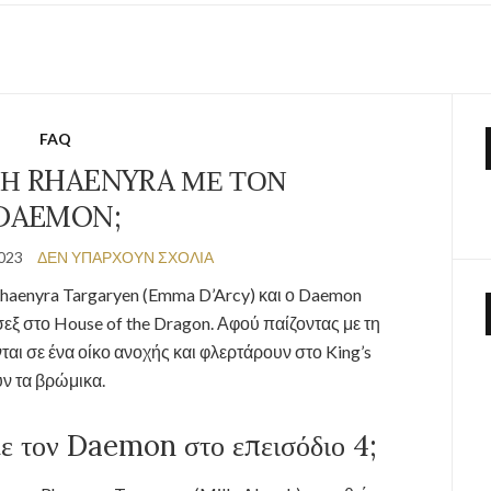
FAQ
Η RHAENYRA ΜΕ ΤΟΝ
DAEMON;
023
ΔΕΝ ΥΠΆΡΧΟΥΝ ΣΧΌΛΙΑ
Rhaenyra Targaryen (Emma D’Arcy) και ο Daemon
σεξ στο House of the Dragon. Αφού παίζοντας με τη
ται σε ένα οίκο ανοχής και φλερτάρουν στο King’s
ουν τα βρώμικα.
ε τον Daemon στο επεισόδιο 4;