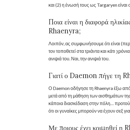
και (2) η ένωσή τους ως Targaryen είναι 
Ποια είναι η διαφορά ηλικί
Rhaenyra;
Λοιπόν, ας συμφωνήσουμε ότι είναι (περ
τον τοποθετεί στα τριάντα και κάτι χρόν
ανιψιά του. Ναι, την ανιψιά του.
Γιατί ο Daemon πήγε τη Rh
Ο Daemon οδήγησε τη Rhaenyra έξω από τ
μετά από τη μάθηση των αισθημάτων της 
κάποια διασκέδαση στην πόλη… προτού πά
ότι οι γυναίκες μπορούν να έχουν σεξ γι
Με ποιους έχει κοιμηθεί η 