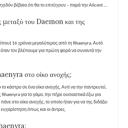
σχεδόν βέβαιο ότι θα το επιτύχουν – παρά την Alicent …
ας μεταξύ του Daemon και της
ίπου) 16 χρόνια μεγαλύτερος από τη Rhaenyra. Αυτό
ια όταν τον βλέπουμε για πρώτη φορά να συναντά την
aenyra στο οίκο ανοχής;
ο κάστρο σε ένα οίκο ανοχής. Αντί να την παντρευτεί,
Rhaenyra για το γάμο, την πήρε ουσιαστικά έξω για
νε στο οίκο ανοχής, το οποίο ήταν για να της διδάξει
α ευχαρίστηση όπως και οι άντρες.
Rhaenyra;