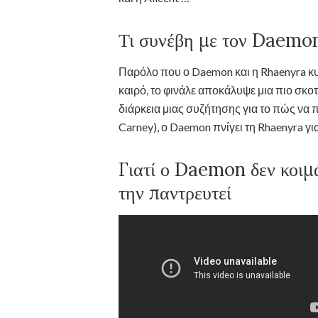
Τι συνέβη με τον Daemon
Παρόλο που ο Daemon και η Rhaenyra κ
καιρό, το φινάλε αποκάλυψε μια πιο σκοτε
διάρκεια μιας συζήτησης για το πώς να
Carney), ο Daemon πνίγει τη Rhaenyra για
Γιατί ο Daemon δεν κοιμ
την παντρευτεί