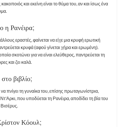
 κακοποιός και εκείνη είναι το θύμα του, αν και ίσως ένα
ύμα.
ο η Ρανέιρα;
άλλους εραστές, φαίνεται να είχε μια κρυφή ερωτική
παντρεύεται κρυφά (αφού γίνεται χήρα και ερωμένη).
οποία σκοτώνει για να είναι ελεύθερος, παντρεύεται τη
ρες και ζει καλά.
 στο βιβλίο;
ι να πνίγει τη γυναίκα του, επίσης πρωταγωνίστρια,
Ντ’Αρκι, που υποδύεται τη Ρανέιρα, αποδίδει τη βία του
 Βισέρυς.
Κρίστον Κόουλ;