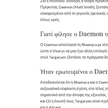
Στο Επεισόδιο Τέσσερα, η νεαρή πριγκίπι
Πρίγκιπας Daemon (Matt Smith), ζεσταίνο
σοκαρισμένοι από το γεγονός (φυσικά), 
όπως εμείς.
Γιατί φίλησε ο Daemon 
Ο Daemon αποπλανά τη Rhaenyra με τέτοι
ώστε ο Viserys να μην έχει άλλη επιλογή 
στυλ Targaryen. Ωστόσο, τα πράγματα δε
Ήταν ερωτευμένοι ο Dae
Αποδεικνύεται ότι η Rhaenyra και ο Daemo
σεξουαλικά εύφλεκτη σχέση, στο τέλος σ
σημαντικό από την άποψη της εξουσίας, 
και (2) η ένωσή τους Targaryen είναι σχε
και η Alicent …