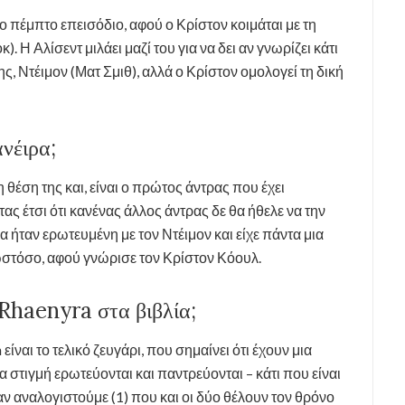
ο πέμπτο επεισόδιο, αφού ο Κρίστον κοιμάται με τη
. Η Αλίσεντ μιλάει μαζί του για να δει αν γνωρίζει κάτι
της, Ντέιμον (Ματ Σμιθ), αλλά ο Κρίστον ομολογεί τη δική
νέιρα;
 θέση της και, είναι ο πρώτος άντρας που έχει
ας έτσι ότι κανένας άλλος άντρας δε θα ήθελε να την
α ήταν ερωτευμένη με τον Ντέιμον και είχε πάντα μια
 ωστόσο, αφού γνώρισε τον Κρίστον Κόουλ.
Rhaenyra στα βιβλία;
ίναι το τελικό ζευγάρι, που σημαίνει ότι έχουν μια
 στιγμή ερωτεύονται και παντρεύονται – κάτι που είναι
ν αναλογιστούμε (1) που και οι δύο θέλουν τον θρόνο