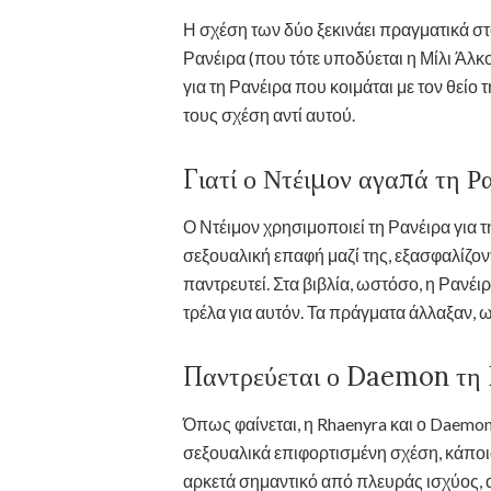
Η σχέση των δύο ξεκινάει πραγματικά στ
Ρανέιρα (που τότε υποδύεται η Μίλι Άλκοκ)
για τη Ρανέιρα που κοιμάται με τον θείο 
τους σχέση αντί αυτού.
Γιατί ο Ντέιμον αγαπά τη Ρα
Ο Ντέιμον χρησιμοποιεί τη Ρανέιρα για τη
σεξουαλική επαφή μαζί της, εξασφαλίζοντ
παντρευτεί. Στα βιβλία, ωστόσο, η Ρανέιρ
τρέλα για αυτόν. Τα πράγματα άλλαξαν,
Παντρεύεται ο Daemon τη 
Όπως φαίνεται, η Rhaenyra και ο Daemon ε
σεξουαλικά επιφορτισμένη σχέση, κάποια
αρκετά σημαντικό από πλευράς ισχύος, α