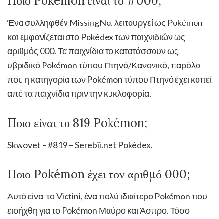
Ποιο Pokémon είναι το #000;
Ένα συλληφθέν MissingNo. λειτουργεί ως Pokémon
και εμφανίζεται στο Pokédex των παιχνιδιών ως
αριθμός 000. Τα παιχνίδια το κατατάσσουν ως
υβριδικό Pokémon τύπου Πτηνό/Κανονικό, παρόλο
που η κατηγορία των Pokémon τύπου Πτηνό έχει κοπεί
από τα παιχνίδια πριν την κυκλοφορία.
Ποιο είναι το 819 Pokémon;
Skwovet – #819 – Serebii.net Pokédex.
Ποιο Pokémon έχει τον αριθμό 000;
Αυτό είναι το Victini, ένα πολύ ιδιαίτερο Pokémon που
εισήχθη για το Pokémon Μαύρο και Άσπρο. Τόσο