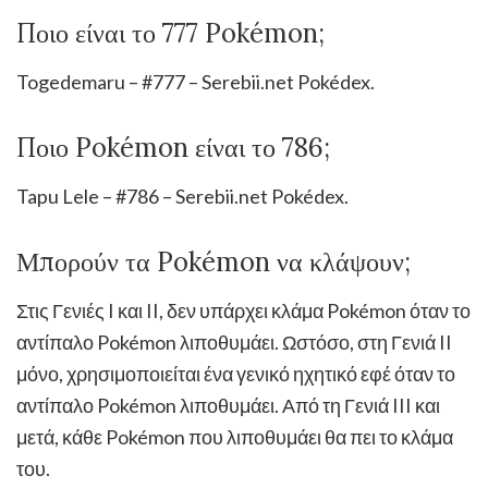
Ποιο είναι το 777 Pokémon;
Togedemaru – #777 – Serebii.net Pokédex.
Ποιο Pokémon είναι το 786;
Tapu Lele – #786 – Serebii.net Pokédex.
Μπορούν τα Pokémon να κλάψουν;
Στις Γενιές I και II, δεν υπάρχει κλάμα Pokémon όταν το
αντίπαλο Pokémon λιποθυμάει. Ωστόσο, στη Γενιά II
μόνο, χρησιμοποιείται ένα γενικό ηχητικό εφέ όταν το
αντίπαλο Pokémon λιποθυμάει. Από τη Γενιά III και
μετά, κάθε Pokémon που λιποθυμάει θα πει το κλάμα
του.