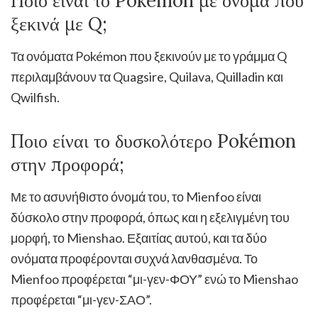
Ποιο είναι το Pokémon με όνομα που
ξεκινά με Q;
Τα ονόματα Pokémon που ξεκινούν με το γράμμα Q
περιλαμβάνουν τα Quagsire, Quilava, Quilladin και
Qwilfish.
Ποιο είναι το δυσκολότερο Pokémon
στην προφορά;
Με το ασυνήθιστο όνομά του, το Mienfoo είναι
δύσκολο στην προφορά, όπως και η εξελιγμένη του
μορφή, το Mienshao. Εξαιτίας αυτού, και τα δύο
ονόματα προφέρονται συχνά λανθασμένα. Το
Mienfoo προφέρεται “μι-γεν-ΦΟΥ” ενώ το Mienshao
προφέρεται “μι-γεν-ΣΑΟ”.