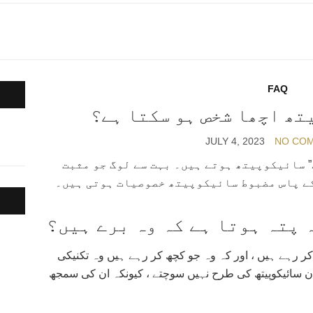
FAQ
تھ اچھا شخص ہو سکتا ہے؟
JULY 4, 2023
NO CO
” سائیکوپیتھ ہوتے ہیں۔ بہت سے لوگ جو مثبت
 کے پاس مضبوط سائیکوپیتھ خصوصیات ہوتی ہیں۔
 پتہ ہوتا ہے کہ وہ برے ہیں؟
ا کر رہے ہیں ، اور کہ وہ جو کچھ کر رہے ہیں وہ تکنیکی
نان سائیکوپیتھ کی طرح نہیں سوچتے ، کیونکہ ان کی سمجھ