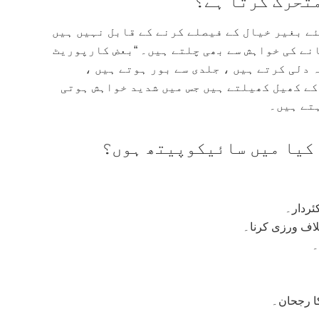
تحرک کرتا ہے؟
ے بغیر خیال کے فیصلے کرنے کے قابل نہیں ہیں
نے کی خواہش سے بھی چلتے ہیں۔ “بعض کارپوریٹ
 دلی کرتے ہیں ، جلدی سے بور ہوتے ہیں ،
 کے کھیل کھیلتے ہیں جس میں شدید خواہش ہوتی
ہتے ہیں۔
 کیا میں سائیکوپیتھ ہوں؟
ئردار۔
لاف ورزی کرنا۔
۔
ا رجحان۔