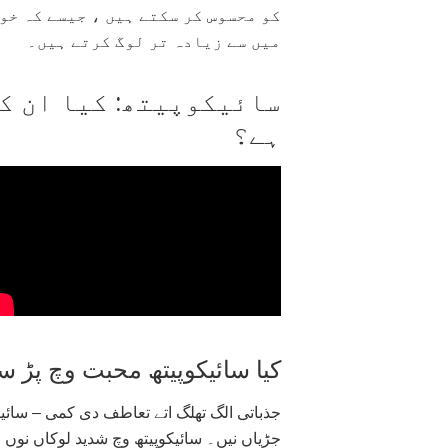
کو محسوس کر سکتے ہیں ، جیسے کہ خوش
میں سے زیادہ تر لوگ کرتے ہیں۔
سائیکوپیتھ: کیا ان کے
ہے؟
کیا سائیکوپیتھ محبت وچ پڑ س
جذباتی الگ تھلگ اتے تعاطف دی کمی – سائیکوپ
جڑیاں نیں۔ سائیکوپیتھ وچ شدید لوکاں نوں 