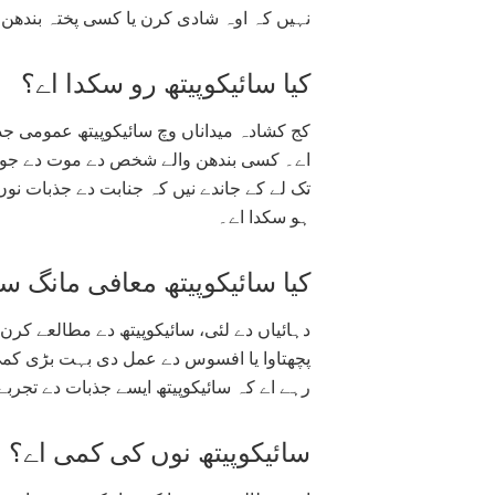
نہیں کہ اوہ شادی کرن یا کسی پختہ بندھن 
کیا سائیکوپیتھ رو سکدا اے؟
کج کشادہ میداناں وچ سائیکوپیتھ عمومی جذ
اے۔ کسی بندھن والے شخص دے موت دے جواب 
تک لے کے جاندے نیں کہ جنابت دے جذبات نو
ہو سکدا اے۔
کیا سائیکوپیتھ معافی مانگ س
دہائیاں دے لئی، سائیکوپیتھ دے مطالعے کر
پچھتاوا یا افسوس دے عمل دی بہت بڑی کمی د
رہے اے کہ سائیکوپیتھ ایسے جذبات دے تجربے 
سائیکوپیتھ نوں کی کمی اے؟