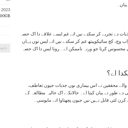
بنان۔
, 2023
100GB ڈیٹا کتھا ہ
بات دے تجربے کر سکدے نیں اتے غم ایسے علاقے دا اک حصہ
وچ، کج سائیکوپیتھ غم کر سکدے نیں اتے ایس نوں یہاں
Search
ں محسوس کرنا جو ورنہ ناممکن اے۔ رونا ایس دا اک حصہ
for:
کدا اے؟
ن والے محققین نے اس بیماری نوں جذبات جیون تعاطف،
ے طور تے بیان کیتا اے۔ حالانکہ، اک حالیہ مطالعہ کے
کرن لئی قابل نہیں نیں جیون پچھتاوا اتے مایوسی۔