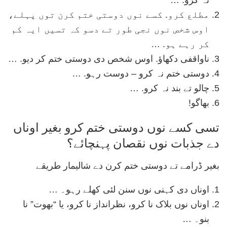
مطلع کرو. کسے نوں دوستی ختم کرن توں پہلے،
اوس شخص نوں نجی طور تے دسو کہ تسیں ایہ کم
کر رہے ہو. …
ناواقفی دکھاؤ. اوس شخص دی دوستی ختم کر دیو. …
دوستی ختم نہ کرو – دوست رہو. …
چالو تے بند نہ کرو. …
بھاگو!
تسی کسے نوں دوستی ختم کرو بغیر اوناں
دے جذبات نوں نقصان پہنچائے؟
بغیر ڈرامے تے دوستی ختم کرن دے شالیمار طریقے
اوناں دی کہنی نوں سنن لئی کھلے رہو۔ …
اوناں نوں بلاک نا کرو، نظرانداز نا کرو، یا “بھوت” نا
بنو۔ …