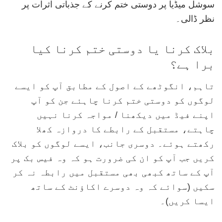
سوشل میڈیا پر دوستی ختم کرنے کے جذباتی اثرات پر
نظر ڈالی۔
بلاک کرنا یا دوستی ختم کرنا کیا
برا ہے؟
تاہم، انگوٹھے کے اصول کے مطابق آپ کو ایسے
لوگوں کو دوستی ختم کرنا چاہئے جن کو آپ
اپنے فیڈ میں دیکھنا / مواجہ کرنا نہیں
چاہتے، مستقبل کے رابطے کا دروازہ کھلا
رکھتے ہوئے۔ دوسری جانب، ایسے لوگوں کو بلاک
کریں جب آپ کو ان کی ضرورت ہو کہ وہ فیس بک پر
آپ کے ساتھ کبھی بھی مستقبل میں رابطہ نہ کر
سکیں (سوائے کہ وہ دوسرے اکاؤنٹ کے ساتھ
ایسا کریں)۔