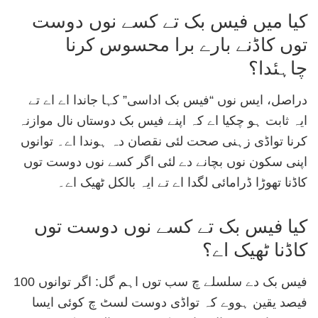
کیا میں فیس بک تے کسے نوں دوست
توں کاڈنے بارے برا محسوس کرنا
چاہئدا؟
دراصل، ایس نوں “فیس بک اداسی” کہا جاندا اے اے تے
ایہ ثابت ہو چکیا اے کہ اپنے فیس بک دوستاں نال موازنہ
کرنا تواڈی زہنی صحت لئی نقصان دہ ہوندا اے۔ توانوں
اپنی سکون نوں بچانے دے لئی اگر کسے نوں دوست توں
کاڈنا تھوڑا ڈرامائی لگدا اے تے ایہ بالکل ٹھیک اے۔
کیا فیس بک تے کسے نوں دوست توں
کاڈنا ٹھیک اے؟
فیس بک دے سلسلے چ سب توں اہم گل: اگر توانوں 100
فیصد یقین ہووے کہ تواڈی دوست لسٹ چ کوئی ایسا