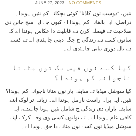
JUNE 27, 2023
NO COMMENTS
نئیں، “دوست توں کاڈنا” کوئی بچکانہ کم نئیں ہوندا۔
دراصل، ایہ بالغانہ کم ہوندا اے کیوں جے ایہ سچ جانن دی
صلاحیت تے فیصلہ کرن دے قابلیت دا عکاس ہوندا اے کہ
سانوں کسے دے زندگی چ جگہ دینی چاہئدی اے تے کسے
دے نال دوری بنانی چاہئدی اے۔
کیا کسے نوں فیس بک توں مٹانا
ناجوانہ کم ہوندا؟
کیا سوشل میڈیا تے سابقہ یار نوں مٹانا ناجوانہ کم ہوندا؟
نئیں، ایہ براہ راست نارمل ہوندا اے۔ زیادہ تر لوک اپنے
سابقہ یاراں دی زندگی چ شامل نئیں ہونا چاہندے، ایہ
کافی عام ہوندا اے۔ تے توانوں کسی وی وجہ کرکے اپنے
سوشل میڈیا توں کسے نوں مٹانے دا حق ہوندا اے۔