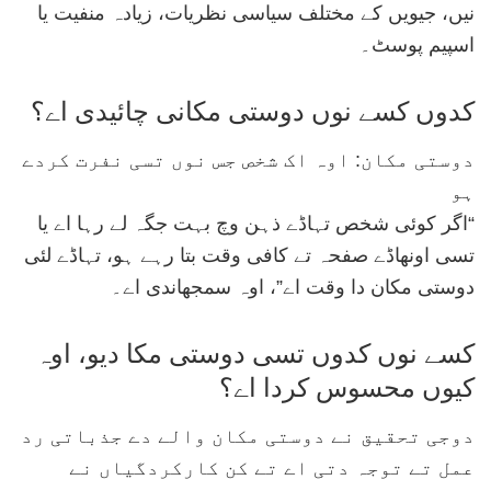
نیں، جیویں کے مختلف سیاسی نظریات، زیادہ منفیت یا
اسپیم پوسٹ۔
کدوں کسے نوں دوستی مکانی چائیدی اے؟
دوستی مکان: اوہ اک شخص جس نوں تسی نفرت کردے
ہو
“اگر کوئی شخص تہاڈے ذہن وچ بہت جگہ لے رہا اے یا
تسی اونھاڈے صفحہ تے کافی وقت بتا رہے ہو، تہاڈے لئی
دوستی مکان دا وقت اے”، اوہ سمجھاندی اے۔
کسے نوں کدوں تسی دوستی مکا دیو، اوہ
کیوں محسوس کردا اے؟
دوجی تحقیق نے دوستی مکان والے دے جذباتی رد
عمل تے توجہ دتی اے تے کن کارکردگیاں نے