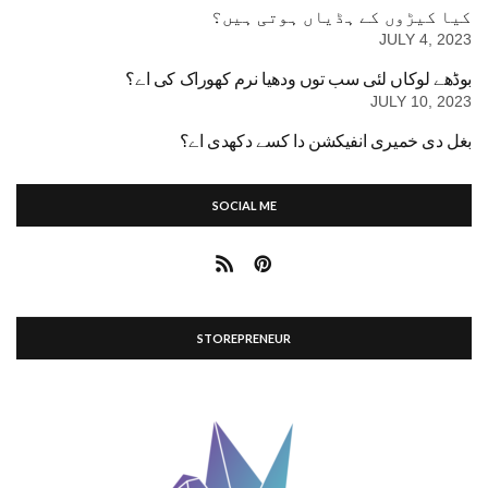
کیا کیڑوں کے ہڈیاں ہوتی ہیں؟
JULY 4, 2023
بوڈھے لوکاں لئی سب توں ودھیا نرم کھوراک کی اے؟
JULY 10, 2023
بغل دی خمیری انفیکشن دا کسے دکھدی اے؟
SOCIAL ME
STOREPRENEUR