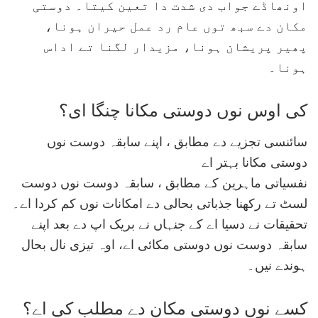
اونھاڈے جواب دی شدت دا تعین کیتا۔ دوستی
مکان دے سبھ توں عام رد عمل حیران ہونا،
پھیر پریشان ہونا، مزیدار لگنا تے اداس
ہونا۔
کی اوس نوں دوستی مکانا چنگا ای؟
سائنسی تجزیے دے مطابق ، اپنے سابقہ دوست نوں
دوستی مکانا بہتر اے
نفسیاتی ماہرین کے مطابق ، سابقہ دوست نوں دوست
لسٹ تے رکھنا جذباتی بحالی دے امکانات نوں کم کردا اے۔
تحقیقات نے دسیا اے کے جنہاں نے بریک اپ دے بعد اپنے
سابقہ دوست نوں دوستی مکائی اے، اوہ تیزی نال بحال
ہوندے نیں۔
کسے نوں دوستی مکان دے مطلب کی اے؟