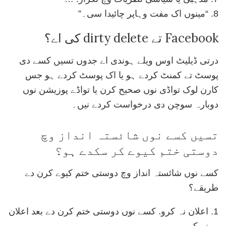
“مینوں اک مفت وہاپر چائیدا سی۔”
Facebook تے dirty delete کی اے؟
درتی ڈیلیٹ اوس ویلے ہوندی اے جدوں تسیں کسے دی
پوسٹ تے کمنٹ کردے ہو یا اک پوسٹ کردے ہو جس
کارن لوک تواڈی نوں صحیح کرن یا تواڈے پوزیشن نوں
دوبارہ سوچن دی درخواست کردے نیں۔
تسیں کسے نوں شائستہ انداز وچ
دوستی ختم کیوے کر سکدے ہو؟
کسے نوں شائستہ انداز وچ دوستی ختم کیوے کرن دے
طریقے؟
اعلان نہ کرو. کسے نوں دوستی ختم کرن دے بعد اعلان
نہ کرو. …