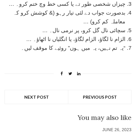
چیزاں شخصی طور تے یا کسی خط وچ ختم کرو۔ …
بدصورت جواب دے لئی تیار رہو (& کوشش کرو کہ
معاملہ کم کرو) …
سچائی نال گل کرو، پر نرمی نال۔ …
الزام نا لگاؤ، الزام لگاؤ، یا انگلیاں نا اٹھاؤ۔ …
“یہ تم نہیں، یہ میں ہوں” روئیے کا موقف لیں۔
NEXT POST
PREVIOUS POST
You may also like
JUNE 26, 2023