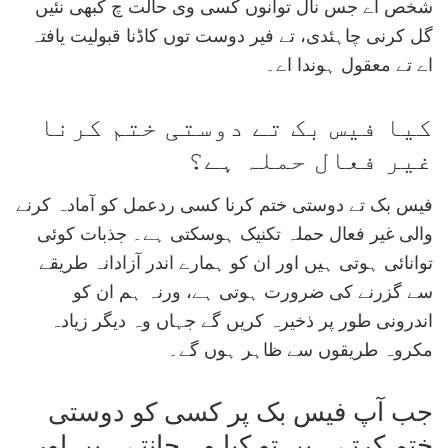
شخص اے جس نال توانوں کسی وی حالت چ کبھی نئیں
گل کرنی چاہئدی، تے فیر دوست توں کاڈنا قبولیت یافتہ
اے تے معقول ہوندا اے۔
کیا فیس بک تے دوستی ختم کرنا
غیر فعال حملہ ہے؟
فیس بک تے دوستی ختم کرنا کسی ردعمل کو آمادہ کرنے
والی غیر فعال حملہ تکنیک ہوسکتی ہے۔ جذبات کوئی
توانائی ہوتی ہیں اور ان کو ہمارے اندر آزادانہ طریقے
سے گزرنے کی ضرورت ہوتی ہے، ورنہ ہم ان کو
اندرونی طور پر ذخیرہ کریں گے جہاں وہ دیگر زیادہ
مکروہ طریقوں سے ظاہر ہوں گے۔
جب آپ فیس بک پر کسی کو دوستی
ختم کرتے ہیں تو کیا وہ جانتے ہیں اور