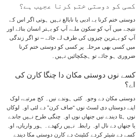
کسی کو دوستی ختم کرنا عجیب ہے؟
دوستی ختم کرنا بے ادبی یا نابالغ نہیں ہوتی اگر اس کے
نتیجے میں آپ کو سکون ملے، آپ کو بہتر انسان بنائے اور
آپ کو بہترین چیزوں کی طرف لے جائے – تو اگر زندگی
میں کسی بھی مرحلہ پر کسی کو دوستی ختم کرنا
ضروری ہو جائے تو ہچکچائیں نہیں۔
کسے نوں دوستی مکان دا چنگا کارن کی
اے؟
دوستی مکان دے وجوہ کئی ہوندے نیں۔ کج مرتبے، لوک
اپنے دوستاں دی لسٹ نوں “صاف کرن” دے لئی اوہ لوکاں
نوں ہٹا دیندے نیں جنھاں نوں اوہ چنگی طرح نہیں جاندے
یا جنھاں دے نال اوہ رابطہ نہیں رکھدے۔ ہور واریاں، اوہ
کسے دے شیئر کردے کنٹینٹ دے کارن دوستی مکا دیندے