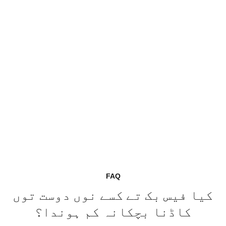
FAQ
کیا فیس بک تے کسے نوں دوست توں
کاڈنا بچکانہ کم ہوندا؟