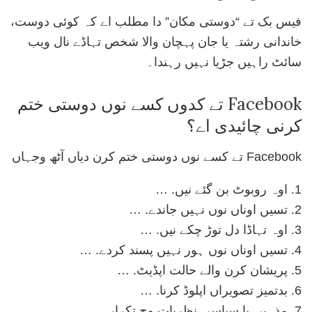
فیس بک تے “دوستی مکان” دا مطلب اے کہ کوئی دوست،
خاندانی رشتہ یا جان پہچان والا شخص تہاڈے نال ویب
سائٹ راہیں جڑیا نہیں رہندا۔
Facebook تے کدوں کسے نوں دوستی ختم
کرنی چائیدی اے؟
Facebook تے کسے نوں دوستی ختم کرن دیاں آٹھ وجہاں
اوہ روبوٹ بن گئے نیں. …
تسیں اوناں نوں نہیں جاندے. …
اوہ تہاڈا دل توڑ چکے نیں. …
تسیں اوناں نوں ہور نہیں پسند کردے. …
پریشان کرن والے حالت اپڈیٹ. …
بدتمیز تصویراں اپلوڈ کرنا. …
مذہبی یا سیاسی نظریات وچ تکرار. …