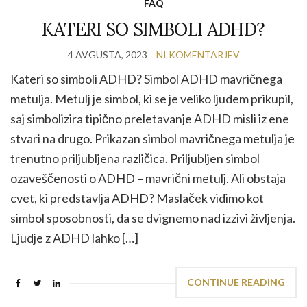
FAQ
KATERI SO SIMBOLI ADHD?
4 AVGUSTA, 2023
NI KOMENTARJEV
Kateri so simboli ADHD? Simbol ADHD mavričnega
metulja. Metulj je simbol, ki se je veliko ljudem prikupil,
saj simbolizira tipično preletavanje ADHD misli iz ene
stvari na drugo. Prikazan simbol mavričnega metulja je
trenutno priljubljena različica. Priljubljen simbol
ozaveščenosti o ADHD – mavrični metulj. Ali obstaja
cvet, ki predstavlja ADHD? Maslaček vidimo kot
simbol sposobnosti, da se dvignemo nad izzivi življenja.
Ljudje z ADHD lahko […]
CONTINUE READING