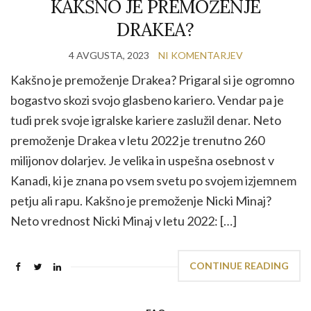
KAKŠNO JE PREMOŽENJE
DRAKEA?
4 AVGUSTA, 2023
NI KOMENTARJEV
Kakšno je premoženje Drakea? Prigaral si je ogromno
bogastvo skozi svojo glasbeno kariero. Vendar pa je
tudi prek svoje igralske kariere zaslužil denar. Neto
premoženje Drakea v letu 2022 je trenutno 260
milijonov dolarjev. Je velika in uspešna osebnost v
Kanadi, ki je znana po vsem svetu po svojem izjemnem
petju ali rapu. Kakšno je premoženje Nicki Minaj?
Neto vrednost Nicki Minaj v letu 2022: […]
CONTINUE READING