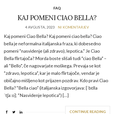
FAQ
KAJ POMENI CIAO BELLA?
4 AVGUSTA, 2023
NI KOMENTARJEV
Kaj pomeni Ciao Bella? Kaj pomeni ciao bella? Ciao
bella je neformalna italijanska fraza, ki dobesedno
pomeni “nasvidenje (ali zdravo), lepotica.” Je Ciao
Bella flirtajoča? Morda boste slišali tudi “ciao Bella” –
ali “Bello”, če nagovarjate moškega. Prevaja se kot
“zdravo, lepotica”, kar je malo flirtajoče, vendar je
običajno mišljeno kot prijazen pozdrav. Kdo pravi Ciao
Bella? “Bella ciao” (italijanska izgovorjava: [ˈbɛlla
ˈtʃaːo]; “Nasvidenje lepotica”) […]
CONTINUE READING