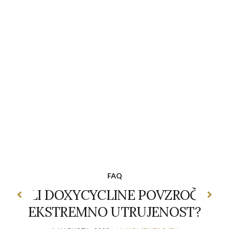
FAQ
ALI DOXYCYCLINE POVZROČA
EKSTREMNO UTRUJENOST?