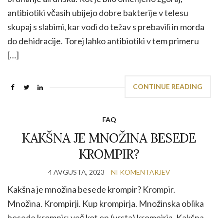
antibiotiki včasih ubijejo dobre bakterije v telesu
skupaj s slabimi, kar vodi do težav s prebavili in morda
do dehidracije. Torej lahko antibiotiki v tem primeru
[…]
CONTINUE READING
FAQ
KAKŠNA JE MNOŽINA BESEDE
KROMPIR?
4 AVGUSTA, 2023
NI KOMENTARJEV
Kakšna je množina besede krompir? Krompir.
Množina. Krompirji. Kup krompirja. Množinska oblika
besede krompir; več kot en (vrsta) krompirja. Kakšna