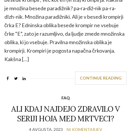
je množina besede paradižnik? pa·​ra·​diž·​nik pa-ra-
dīzh-nik. Množina paradižniki. Ali je v besedi krompirji
črka E? Edninska oblika besede krompir ne vsebuje
črke “E”, zato je razumljivo, da ljudje zmede množinska
oblika, ki jo vsebuje. Pravilna množinska oblika je
krompirji. Krompiri je pogosta napačna črkovanja.
Kakšna […]
CONTINUE READING
FAQ
ALI KDAJ NAJDEJO ZDRAVILO V
SERIJI HOJA MED MRTVECI?
4 AVGUSTA, 2023
NI KOMENTARJEV