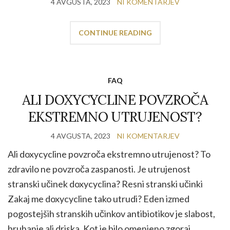
4 AVGUSTA, 2023
NI KOMENTARJEV
CONTINUE READING
FAQ
ALI DOXYCYCLINE POVZROČA
EKSTREMNO UTRUJENOST?
4 AVGUSTA, 2023
NI KOMENTARJEV
Ali doxycycline povzroča ekstremno utrujenost? To
zdravilo ne povzroča zaspanosti. Je utrujenost
stranski učinek doxycyclina? Resni stranski učinki
Zakaj me doxycycline tako utrudi? Eden izmed
pogostejših stranskih učinkov antibiotikov je slabost,
bruhanje ali driska. Kot je bilo omenjeno zgoraj,