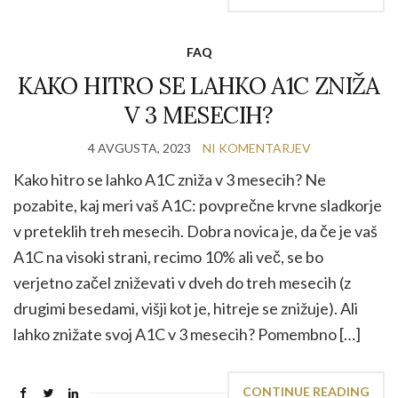
FAQ
KAKO HITRO SE LAHKO A1C ZNIŽA
V 3 MESECIH?
4 AVGUSTA, 2023
NI KOMENTARJEV
Kako hitro se lahko A1C zniža v 3 mesecih? Ne
pozabite, kaj meri vaš A1C: povprečne krvne sladkorje
v preteklih treh mesecih. Dobra novica je, da če je vaš
A1C na visoki strani, recimo 10% ali več, se bo
verjetno začel zniževati v dveh do treh mesecih (z
drugimi besedami, višji kot je, hitreje se znižuje). Ali
lahko znižate svoj A1C v 3 mesecih? Pomembno […]
CONTINUE READING