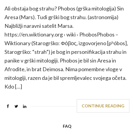
Ali obstaja bog strahu? Phobos (grška mitologija) Sin
Aresa (Mars). Tudi grški bog strahu. (astronomija)
Najbližji naravni satelit Marsa.
https://en.wiktionary.org › wiki › PhobosPhobos –
Wiktionary (Starogrško: Φόβος, izgovorjeno [pʰóbos],
Starogrško: “strah”) je bog in personifikacija strahu in
panike v grški mitologiji. Phobos je bil sin Aresa in
Afrodite, in brat Deimosa. Nima pomembne vloge v
mitologiji, razen da je bil spremljevalec svojega očeta.
Kdo […]
CONTINUE READING
FAQ