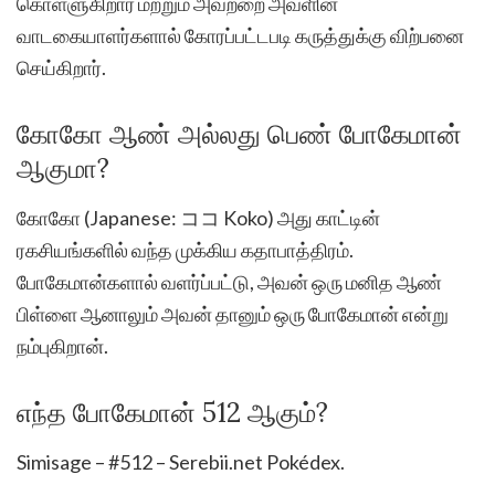
கொள்ளுகிறார் மற்றும் அவற்றை அவளின்
வாடகையாளர்களால் கோரப்பட்டபடி கருத்துக்கு விற்பனை
செய்கிறார்.
கோகோ ஆண் அல்லது பெண் போகேமான்
ஆகுமா?
கோகோ (Japanese: ココ Koko) அது காட்டின்
ரகசியங்களில் வந்த முக்கிய கதாபாத்திரம்.
போகேமான்களால் வளர்ப்பட்டு, அவன் ஒரு மனித ஆண்
பிள்ளை ஆனாலும் அவன் தானும் ஒரு போகேமான் என்று
நம்புகிறான்.
எந்த போகேமான் 512 ஆகும்?
Simisage – #512 – Serebii.net Pokédex.