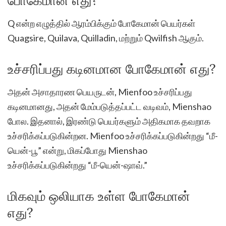
போகேமான் எது?
Q என்ற எழுத்தில் ஆரம்பிக்கும் போகேமான் பெயர்கள்
Quagsire, Quilava, Quilladin, மற்றும் Qwilfish ஆகும்.
உச்சரிப்பது கடினமான போகேமான் எது?
அதன் அசாதாரண பெயருடன், Mienfoo உச்சரிப்பது
கடினமானது, அதன் மேம்படுத்தப்பட்ட வடிவம், Mienshao
போல. இதனால், இரண்டு பெயர்களும் அதிகமாக தவறாக
உச்சரிக்கப்படுகின்றன. Mienfoo உச்சரிக்கப்படுகின்றது “மீ-
யென்-பூ” என்று, மிகப்போது Mienshao
உச்சரிக்கப்படுகின்றது “மீ-யென்-ஷாவ்.”
மிகவும் ஒலியாக உள்ள போகேமான்
எது?