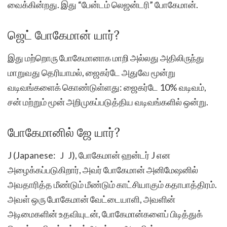
வைக்கின்றது. இது “பேன்டம் லெஜன்டரி” போகேமான்.
ஜெட் போகேமான் யார்?
இது மற்றொரு போகேமானாக மாறி அல்லது அதிலிருந்து
மாறுவது தெரியாமல், ஜைகர்டே அதுவே மூன்று
வடிவங்களைக் கொண்டுள்ளது: ஜைகர்டே 10% வடிவம்,
சன் மற்றும் மூன் அறிமுகப்படுத்திய வடிவங்களில் ஒன்று.
போகேமானில் ஜே யார்?
J (Japanese: Ｊ J), போகேமான் ஹன்டர் J என
அழைக்கப்படுகிறார், அவர் போகேமான் அனிமேஷனில்
அவதாரித்த மீண்டும் மீண்டும் காட்சியாகும் கதாபாத்திரம்.
அவள் ஒரு போகேமான் வேட்டையாளி, அவளின்
அடிமைகளின் உதவியுடன், போகேமான்களைப் பிடித்துக்