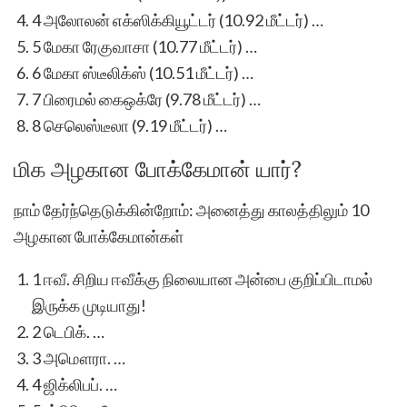
4 அலோலன் எக்ஸிக்கியூட்டர் (10.92 மீட்டர்) …
5 மேகா ரேகுவாசா (10.77 மீட்டர்) …
6 மேகா ஸ்டீலிக்ஸ் (10.51 மீட்டர்) …
7 பிரைமல் கைஒக்ரே (9.78 மீட்டர்) …
8 செலெஸ்டீலா (9.19 மீட்டர்) …
மிக அழகான போக்கேமான் யார்?
நாம் தேர்ந்தெடுக்கின்றோம்: அனைத்து காலத்திலும் 10
அழகான போக்கேமான்கள்
1 ஈவீ. சிறிய ஈவீக்கு நிலையான அன்பை குறிப்பிடாமல்
இருக்க முடியாது!
2 டெபிக். …
3 அமௌரா. …
4 ஜிக்லிபப். …