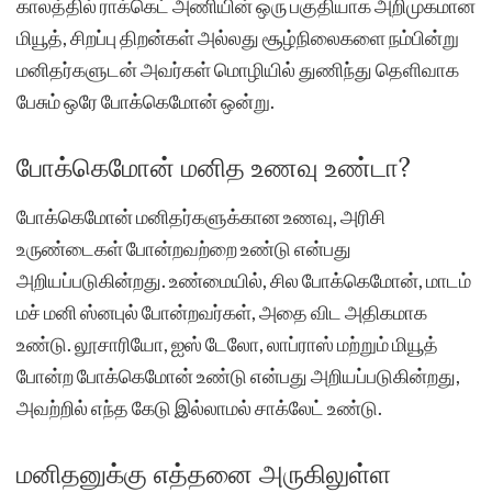
காலத்தில் ராக்கெட் அணியின் ஒரு பகுதியாக அறிமுகமான
மியூத், சிறப்பு திறன்கள் அல்லது சூழ்நிலைகளை நம்பின்று
மனிதர்களுடன் அவர்கள் மொழியில் துணிந்து தெளிவாக
பேசும் ஒரே போக்கெமோன் ஒன்று.
போக்கெமோன் மனித உணவு உண்டா?
போக்கெமோன் மனிதர்களுக்கான உணவு, அரிசி
உருண்டைகள் போன்றவற்றை உண்டு என்பது
அறியப்படுகின்றது. உண்மையில், சில போக்கெமோன், மாடம்
மச் மனி ஸ்னபுல் போன்றவர்கள், அதை விட அதிகமாக
உண்டு. லூசாரியோ, ஐஸ் டேலோ, லாப்ராஸ் மற்றும் மியூத்
போன்ற போக்கெமோன் உண்டு என்பது அறியப்படுகின்றது,
அவற்றில் எந்த கேடு இல்லாமல் சாக்லேட் உண்டு.
மனிதனுக்கு எத்தனை அருகிலுள்ள