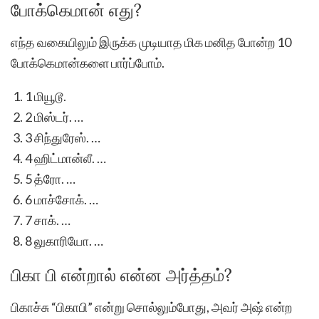
போக்கெமான் எது?
எந்த வகையிலும் இருக்க முடியாத மிக மனித போன்ற 10
போக்கெமான்களை பார்ப்போம்.
1 மியூடூ.
2 மிஸ்டர். …
3 சிந்துரேஸ். …
4 ஹிட்மான்லீ. …
5 த்ரோ. …
6 மாச்சோக். …
7 சாக். …
8 லுகாரியோ. …
பிகா பி என்றால் என்ன அர்த்தம்?
பிகாச்சு “பிகாபி” என்று சொல்லும்போது, அவர் அஷ் என்ற