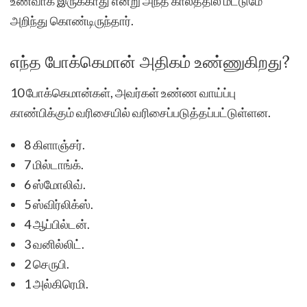
உணவாக இருக்காது என்று அந்த காலத்தில் மட்டுமே
அறிந்து கொண்டிருந்தார்.
எந்த போக்கெமான் அதிகம் உண்ணுகிறது?
10 போக்கெமான்கள், அவர்கள் உண்ண வாய்ப்பு
காண்பிக்கும் வரிசையில் வரிசைப்படுத்தப்பட்டுள்ளன.
8 கிளாஞ்சர்.
7 மில்டாங்க்.
6 ஸ்மோலிவ்.
5 ஸ்விர்லிக்ஸ்.
4 ஆப்பில்டன்.
3 வனில்லிட்.
2 செருபி.
1 அல்கிரெமி.