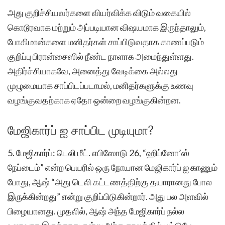
அது குறிச்சியவர்களை வியர்விக்க விடும் வகையில்
கொடூரவாக மற்றும் அப்படியான விஷயமாக இருந்தாலும்,
போகிமான்களை மனிதர்கள் சாப்பிடுவதாக காணப்படும்
குறிப்பு பிரான்சைஸில் நீண்ட நாளாக அமைந்துள்ளது.
அதிர்ச்சியாகவே, அனைத்து வேடிக்கை அல்லது
முழுமையாக சாப்பிடப்படாமல், மனிதர்களுக்கு உணவு
வழங்குவதற்காக ஏதோ ஒன்றை வழங்குகின்றன.
மேஜிகார்ப் ஐ சாப்பிட முடியுமா?
5. மேஜிகார்ப்: டெலி மீட். எபிஸோடு 26, “ஹிப்னோ’ஸ்
நேப்டைம்” என்ற பெயரில் ஒரு நோயான மேஜிகார்ப் ஐ காணும்
போது, ஆஷ் “அது டெலி கட்டணத்திற்கு தயாரானது போல
இருக்கின்றது” என்று குறிப்பிடுகின்றார். அது பல அளவில்
பிழையானது. முதலில், ஆஷ் அந்த மேஜிகார்ப் நல்ல