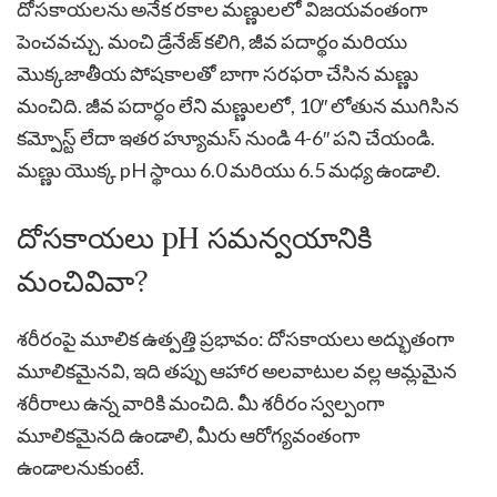
దోసకాయలను అనేక రకాల మణ్ణులలో విజయవంతంగా
పెంచవచ్చు. మంచి డ్రేనేజ్ కలిగి, జీవ పదార్థం మరియు
మొక్కజాతీయ పోషకాలతో బాగా సరఫరా చేసిన మణ్ణు
మంచిది. జీవ పదార్ధం లేని మణ్ణులలో, 10″ లోతున ముగిసిన
కమ్పోస్ట్ లేదా ఇతర హ్యూమస్ నుండి 4-6″ పని చేయండి.
మణ్ణు యొక్క pH స్థాయి 6.0 మరియు 6.5 మధ్య ఉండాలి.
దోసకాయలు pH సమన్వయానికి
మంచివివా?
శరీరంపై మూలిక ఉత్పత్తి ప్రభావం: దోసకాయలు అద్భుతంగా
మూలికమైనవి, ఇది తప్పు ఆహార అలవాటుల వల్ల ఆమ్లమైన
శరీరాలు ఉన్న వారికి మంచిది. మీ శరీరం స్వల్పంగా
మూలికమైనది ఉండాలి, మీరు ఆరోగ్యవంతంగా
ఉండాలనుకుంటే.