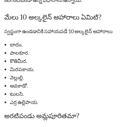
మేలు 10 అల్కలైన్ ఆహారాలు ఏమిటి?
స్వస్థంగా ఉండడానికి సహాయపడే 10 అల్కలైన్ ఆహారాలు
బాదం.
పాలకూర.
కొతిమీర.
మిరపకాయ.
వెల్లుల్లి.
ఆవకాడో.
టులసి.
ఎర్ర ఉల్లిపాయ.
అరటిపండు అమ్లపూరితమా?