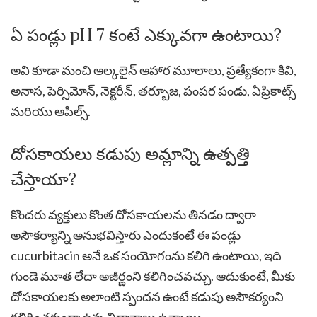
ఏ పండ్లు pH 7 కంటే ఎక్కువగా ఉంటాయి?
అవి కూడా మంచి ఆల్కలైన్ ఆహార మూలాలు, ప్రత్యేకంగా కివి,
అనాస, పెర్సిమోన్, నెక్టరీన్, తర్బూజ, పంపర పండు, ఏప్రికాట్స్
మరియు ఆపిల్స్.
దోసకాయలు కడుపు అమ్లాన్ని ఉత్పత్తి
చేస్తాయా?
కొందరు వ్యక్తులు కొంత దోసకాయలను తినడం ద్వారా
అసౌకర్యాన్ని అనుభవిస్తారు ఎందుకంటే ఈ పండ్లు
cucurbitacin అనే ఒక సంయోగంను కలిగి ఉంటాయి, ఇది
గుండె మూత లేదా అజీర్ణంని కలిగించవచ్చు. ఆదుకుంటే, మీకు
దోసకాయలకు అలాంటి స్పందన ఉంటే కడుపు అసౌకర్యంని
కలిగించకుండా ఉన్న విధానాలు ఉన్నాయి.