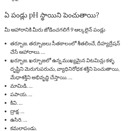
ఏ పండ్లు pH స్థాయిని పెంచుతాయి?
మీ ఆహారానికి మీరు జోడించగలిగే 9 ఆల్కలైన్ పండ్లు
తర్బూజ. తర్బూజలు సీతకాలంలో శీతలించే, దీహ్యద్రేషన్
చేసే ఆహారాలు. …
ఖర్బూజ. ఖర్బూజలో ఉన్న ముఖ్యమైన విటమిన్లు కళ్ళ
దృష్టిని మెరుగుపరుచు, వ్యాధినిరోధక శక్తిని పెంచుతాయి,
మేధాశక్తిని అభివృద్ధి చేస్తాయి. …
మామిడి. …
పపాయ. …
కివి. …
ద్రాక్ష. …
ఉసిరి. …
కమలాపండు.