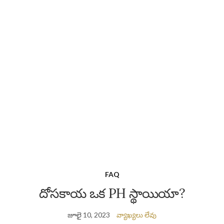
FAQ
దోసకాయ ఒక PH స్థాయియా?
జూలై 10, 2023
వ్యాఖ్యలు లేవు