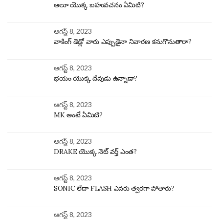
ఆలూ యొక్క బహువచనం ఏమిటి?
ఆగస్ట్ 8, 2023
వాకింగ్ డెడ్లో వారు ఎప్పుడైనా నివారణ కనుగొనుతారా?
ఆగస్ట్ 8, 2023
భయం యొక్క దేవుడు ఉన్నాడా?
ఆగస్ట్ 8, 2023
MK అంటే ఏమిటి?
ఆగస్ట్ 8, 2023
DRAKE యొక్క నెట్ వర్త్ ఎంత?
ఆగస్ట్ 8, 2023
SONIC లేదా FLASH ఎవరు త్వరగా పోతారు?
ఆగస్ట్ 8, 2023