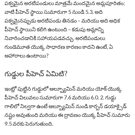
పక్వమైన అరటిపండులు మాత్రమే మందమైన అమ్లపూరితం;
వాటి పీహెచ్ స్థాయి సుమారుగా 5 నుండి 5.3. అది
పక్వమైనప్పుడు అరటిపండు తినడం – మరియు అది అధిక
పీహెచ్ స్థాయిని కలిగి ఉంటుంది – కడుపు అమ్లాన్ని
నివారించడానికి సహాయపడవచ్చు. అరటిపండులు
గుండెమూత యొక్క సాధారణ కారణం కాదని ఉంటే, ఏ
ఆహారాలు ఉంటాయి?
గుడ్డుల పీహెచ్ ఏమిటి?
ఇంట్లో పుట్టిన గుడ్డులో ఆల్బ్యూమిన్ మరియు యోక్ యొక్క
పీహెచ్ విలువలు సుమారుగా 7.6 మరియు 6.0. 2. గుడ్డు
గాలిలో నిల్వగా ఉంటే ఆల్బ్యూమిన్ నుండి కార్బన్ డయాక్సైడ్
నష్టం అవుతుంది మరియు ఈ ద్రావణం యొక్క పీహెచ్ సుమారు
9.5 వరకు పెరుగుతుంది.