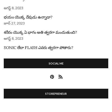
ఆగస్ట్ 8, 2023
భయం యొక్క దేవుడు ఉన్నాడా?
జూన్ 27, 2023
శరీరం యొక్క ఏ భాగం అతి త్వరగా మందుతుంది?
ఆగస్ట్ 8, 2023
SONIC లేదా FLASH ఎవరు త్వరగా పోతారు?
SOCIAL ME
STOREPRENEUR