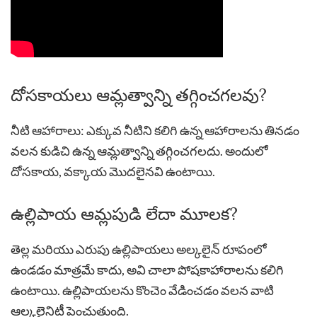
దోసకాయలు ఆమ్లత్వాన్ని తగ్గించగలవు?
నీటి ఆహారాలు: ఎక్కువ నీటిని కలిగి ఉన్న ఆహారాలను తినడం
వలన కుడిచి ఉన్న ఆమ్లత్వాన్ని తగ్గించగలదు. అందులో
దోసకాయ, వక్కాయ మొదలైనవి ఉంటాయి.
ఉల్లిపాయ ఆమ్లపుడి లేదా మూలక?
తెల్ల మరియు ఎరుపు ఉల్లిపాయలు అల్కలైన్ రూపంలో
ఉండడం మాత్రమే కాదు, అవి చాలా పోషకాహారాలను కలిగి
ఉంటాయి. ఉల్లిపాయలను కొంచెం వేడించడం వలన వాటి
ఆల్కలైనిటీ పెంచుతుంది.