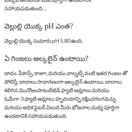
సహాయపడుతుంది…
వెల్లుల్లి యొక్క pH ఎంత?
వెల్లుల్లి యొక్క సుమారు pH 5.80 ఉంది.
ఏ గింజలు ఆల్కలైన్ ఉంటాయి?
బాదం. పీకాన్స్, కాజూ, మరియు వాల్నట్స్ వంటి ఇతర గింజల తో
పోలిస్తే, బాదాలు సాధారణంగా ఆల్కలైన్ ఉంటాయి. బాదాలు
కలిగిన మొనోఅంసాటురేటెడ్ ఫ్యాటి ఆమ్లాలు మరియు
ఓమేగా-3 ఫ్యాటి ఆమ్లాలు హృదయాన్ని రక్షించగలగవచ్చు
మరియు అధిక ఫైబర్ విలువ మీరు భోజనాల మధ్య పూర్తిగా
ఉండటానికి సహాయపడుతుంది.