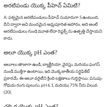
అరటిపండు యొక్క పీహెచ్ ఏమిటి?
A: పక్వమైన అరటిపండులు పీహెచ్ సుమారుగా 5 ఉంటుంది,
దీని ద్వారా అవి మందమైన అమ్లపూరిత ఆహారం. అది అంటే
అరటిపండులు గుండె మూత లేదా రిఫ్లక్స్ ను ఉత్పత్తి చేస్తాయని
కాదు.
ఆలూ యొక్క pH ఎంత?
ఆలూలు తాజాగా ఉండి, బ్యాక్టీరియా, వైరస్లు, మరియు ఫంగస్
నుండి ముక్తిగా ఉంటాయి, ఇది మొక్కజాతీయ సర్టిఫికేట్
ప్రకారమే. ఈ ఆలూ వరైటీని క్రింది లక్షణాలు గుర్తిస్తాయి: పసుపు-
గోధుమ రంగు పులుసు, pH 6.1, మరియు 75% నీరు విలువ
(20).
చక్కెర యొక్క pH ఎంత?