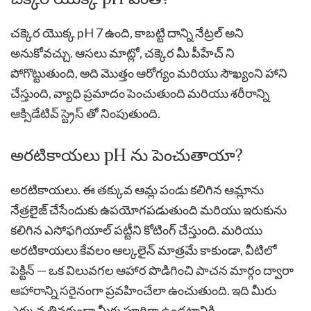
చక్కెర యొక్క pH 7 ఉంది, కాబట్టి దాన్ని నేట్రల్ అని
అనుకోవచ్చు. ఆసలు మాట్లో, చక్కెర మీ పీహేచ్ ని
పోగొట్టుతుంది, అది మొత్తం ఆరోగ్యం మరియు సౌఖ్యంని హాని
చేస్తుంది, వ్యాధి ప్రమాదం పెంచుతుంది మరియు శరీరాన్ని
ఆక్సిడేటివ్ స్ట్రెస్ తో నింపుతుంది.
అరటికాయలు pH ను పెంచుతాయా?
అరటికాయలు. ఈ తక్కువ ఆమ్ల పండు కలిగిన ఆమ్లాను
నేత్రలైజ్ చేసేందుకు ఉపయోగపడుతుంది మరియు ఇరుకును
కలిగిన ఎసోఫగియాల్ పట్టీని కోటింగ్ చేస్తుంది. మరియు
అరటికాయలు కేవలం ఆల్కలైన్ మాత్రమే కాకుండా, వీటిలో
పెక్టిన్ — ఒక విలువగల ఆహార పొడిగించి పాచన మార్గం ద్వారా
ఆహారాన్ని సరైనంగా ప్రవహించేలా ఉంచుతుంది. ఇది మీరు
ఎక్కువ తినకుండా మీకు పూర్తిగా ఉండటానికి