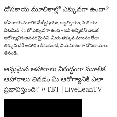
దోసకాయ మూలికాల్లో ఎక్కువగా ఉందా?
దోసకాయ మూలిక మేగ్నీషియం, క్యాల్సియం, మరియు
విటమిన్ K1 లో ఎక్కువగా ఉంది – ఇవి అన్నిటినీ ఎలుక
ఆరోగ్యానికి అవసరమైనవి. మీరు తక్కువ మాంసం లేదా
తక్కువ డేరీ ఆహారం తీసుకుంటే, నియమితంగా దోసకాయలు
తినండి.
ఆమ్లమైన ఆహారాలు విరుద్ధంగా మూలిక
ఆహారాలు తినడం మీ ఆరోగ్యానికి ఎలా
ప్రభావిస్తుంది? #TBT | LiveLeanTV