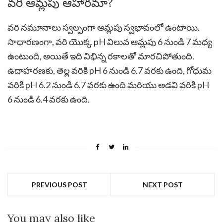
వరి ఆమ్లపు ఆహారమా?
వరి నమూనాలు స్వల్పంగా ఆమ్లపు స్వభావంలో ఉంటాయి.
సాధారణంగా, వరి యొక్క pH విలువ ఆమ్లపు 6 నుండి 7 మధ్య
ఉంటుంది, అయితే ఇది విభిన్న రకాలతో మారచిపోతుంది.
ఉదాహరణకు, తెల్ల వరికి pH 6 నుండి 6.7 వరకు ఉంది, గోధుమ
వరికి pH 6.2 నుండి 6.7 వరకు ఉంది మరియు అడవి వరికి pH
6 నుండి 6.4 వరకు ఉంది.
PREVIOUS POST
NEXT POST
You may also like