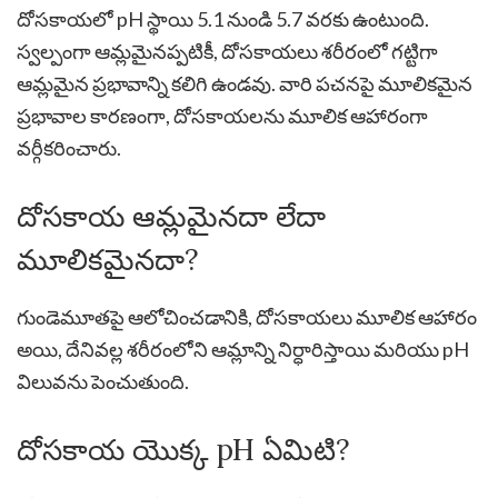
దోసకాయలో pH స్థాయి 5.1 నుండి 5.7 వరకు ఉంటుంది.
స్వల్పంగా ఆమ్లమైనప్పటికీ, దోసకాయలు శరీరంలో గట్టిగా
ఆమ్లమైన ప్రభావాన్ని కలిగి ఉండవు. వారి పచనపై మూలికమైన
ప్రభావాల కారణంగా, దోసకాయలను మూలిక ఆహారంగా
వర్గీకరించారు.
దోసకాయ ఆమ్లమైనదా లేదా
మూలికమైనదా?
గుండెమూతపై ఆలోచించడానికి, దోసకాయలు మూలిక ఆహారం
అయి, దేనివల్ల శరీరంలోని ఆమ్లాన్ని నిర్ధారిస్తాయి మరియు pH
విలువను పెంచుతుంది.
దోసకాయ యొక్క pH ఏమిటి?