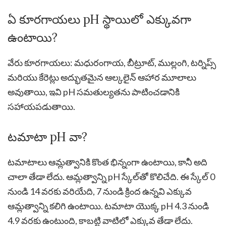
ఏ కూరగాయలు pH స్థాయిలో ఎక్కువగా
ఉంటాయి?
వేరు కూరగాయలు: మధురంగాయ, బీట్రూట్, ముల్లంగి, టర్నిప్స్
మరియు కేరెట్లు అద్భుతమైన ఆల్కలైన్ ఆహార మూలాలు
అవుతాయి, ఇవి pH సమతుల్యతను పాటించడానికి
సహాయపడుతాయి.
టమాటా pH వా?
టమాటాలు ఆమ్లత్వానికి కొంత భిన్నంగా ఉంటాయి, కానీ అది
చాలా తేడా లేదు. ఆమ్లత్వాన్ని pH స్కేల్‌తో కొలిచేది. ఈ స్కేల్ 0
నుండి 14 వరకు వరియేది, 7 నుండి క్రింద ఉన్నవి ఎక్కువ
ఆమ్లత్వాన్ని కలిగి ఉంటాయి. టమాటా యొక్క pH 4.3 నుండి
4.9 వరకు ఉంటుంది, కాబట్టి వాటిలో ఎక్కువ తేడా లేదు.