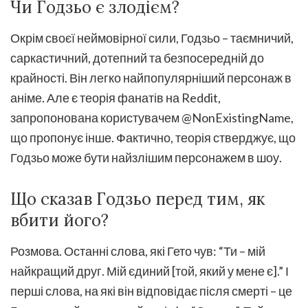
Чи Годзьо є злодієм?
Окрім своєї неймовірної сили, Годзьо – таємничий,
саркастичний, дотепний та безпосередній до
крайності. Він легко найпопулярніший персонаж в
аніме. Але є теорія фанатів на Reddit,
запропонована користувачем @NonExistingName,
що пропонує інше. Фактично, теорія стверджує, що
Годзьо може бути найзлішим персонажем в шоу.
Що сказав Годзьо перед тим, як
вбити його?
Розмова. Останні слова, які Гето чув: “Ти – мій
найкращий друг. Мій єдиний [той, який у мене є].” І
перші слова, на які він відповідає після смерті – це