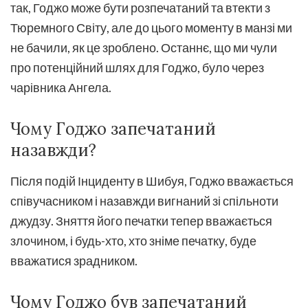
так, Годжо може бути розпечатаний та втекти з
Тюремного Світу, але до цього моменту в манзі ми
не бачили, як це зроблено. Останнє, що ми чули
про потенційний шлях для Годжо, було через
чарівника Ангела.
Чому Годжо запечатаний
назавжди?
Після подій Інциденту в Шибуя, Годжо вважається
співучасником і назавжди вигнаний зі спільноти
джудзу. Зняття його печатки тепер вважається
злочином, і будь-хто, хто зніме печатку, буде
вважатися зрадником.
Чому Годжо був запечатаний