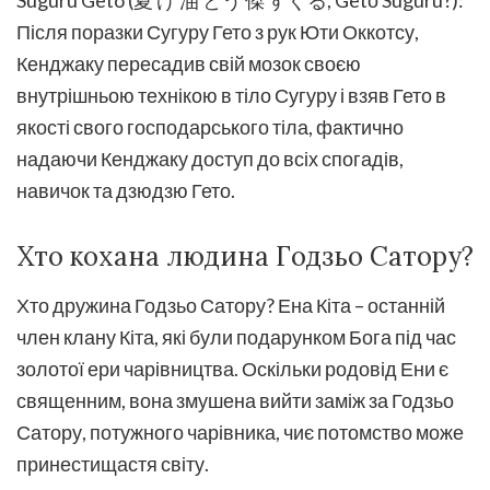
Після поразки Сугуру Гето з рук Юти Оккотсу,
Кенджаку пересадив свій мозок своєю
внутрішньою технікою в тіло Сугуру і взяв Гето в
якості свого господарського тіла, фактично
надаючи Кенджаку доступ до всіх спогадів,
навичок та дзюдзю Гето.
Хто кохана людина Годзьо Сатору?
Хто дружина Годзьо Сатору? Ена Кіта – останній
член клану Кіта, які були подарунком Бога під час
золотої ери чарівництва. Оскільки родовід Ени є
священним, вона змушена вийти заміж за Годзьо
Сатору, потужного чарівника, чиє потомство може
принестищастя світу.