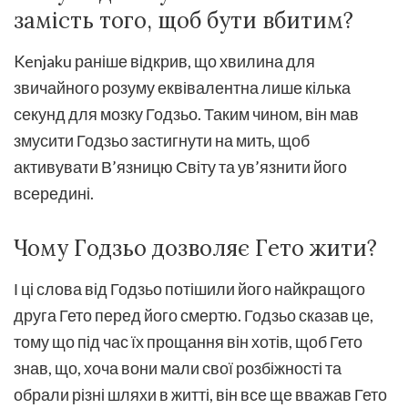
замість того, щоб бути вбитим?
Kenjaku раніше відкрив, що хвилина для
звичайного розуму еквівалентна лише кілька
секунд для мозку Годзьо. Таким чином, він мав
змусити Годзьо застигнути на мить, щоб
активувати В’язницю Світу та ув’язнити його
всередині.
Чому Годзьо дозволяє Гето жити?
І ці слова від Годзьо потішили його найкращого
друга Гето перед його смертю. Годзьо сказав це,
тому що під час їх прощання він хотів, щоб Гето
знав, що, хоча вони мали свої розбіжності та
обрали різні шляхи в житті, він все ще вважав Гето