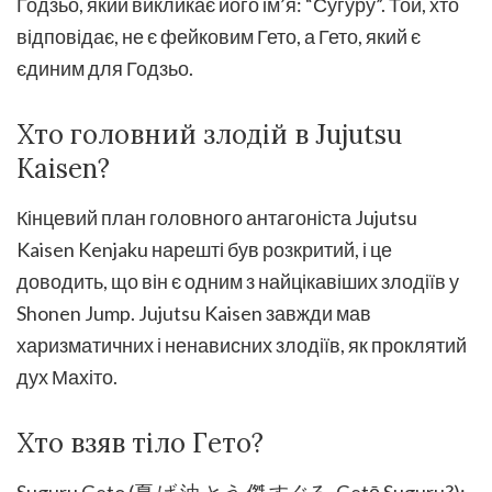
Годзьо, який викликає його ім’я: “Сугуру”. Той, хто
відповідає, не є фейковим Гето, а Гето, який є
єдиним для Годзьо.
Хто головний злодій в Jujutsu
Kaisen?
Кінцевий план головного антагоніста Jujutsu
Kaisen Kenjaku нарешті був розкритий, і це
доводить, що він є одним з найцікавіших злодіїв у
Shonen Jump. Jujutsu Kaisen завжди мав
харизматичних і ненависних злодіїв, як проклятий
дух Махіто.
Хто взяв тіло Гето?
Suguru Geto (夏 げ 油 とう 傑 すぐる, Getō Suguru?):