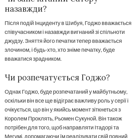
назавжди?
Після подій Інциденту в Шибуя, Годжо вважається
співучасником і назавжди вигнаний зі спільноти
джудзу. Зняття його печатки тепер вважається
злочином, і будь-хто, хто зніме печатку, буде
вважатися зрадником.
Чи розпечатується Годжо?
Однак Годжо, буде розпечатаний у майбутньому,
оскільки він все ще відіграє важливу роль у серії і
очікується, що він у якийсь момент зіткнеться з
Королем Проклять, Рьомен Сукуной. Він також
потрібен для того, щоб направляти Ітадорі та
Мегумі, допомагаючи їм реалізувати свій повний