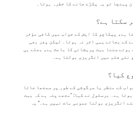
ن پہنچا تو یہ پکڑے جانے کا خطرہ ہوتا۔
ر سکتا ہے؟
تا ہے، پیکاچو کا ایش کے جواب میں کافی مؤثر
ے کے بجائے یہی اثر نہ ہوتا۔ لیکن پھر بھی
 ہوئے سننا بہت پریشانی کا باعث ہے، بھلے ہی
 نئی فلم میں انگریزی بولتا ہے۔
ع کیا؟
واب کے منظر یا سرگوشی کے طور پر سمجھا جاتا
ہوتا ہے۔ برسٹول نے کہا: "مجھے پتہ ہے کہ بہت
ئے انگریزی بولنا عمومی بات نہیں ہے۔” یہ