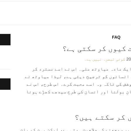
FAQ
 کیوں کر سکتی ہے؟
کوئی تبصرہ نہیں ہے۔
یک مادہ میاوتھ ملی۔ اس نے اسے مسترد کر
 انسانوں کو ترجیح دیتی ہے، لہذا میاوتھ نے
شش کی تاکہ وہ اسے محبت کرے۔ اس طرح، اس نے
ن بولنا اور انسان کی طرح سیدھے کھڑے ہونا
 کر سکتے ہیں؟
ر سمجھنے کی صلاحیت ہوتی ہے، لیکن بہت کم بات