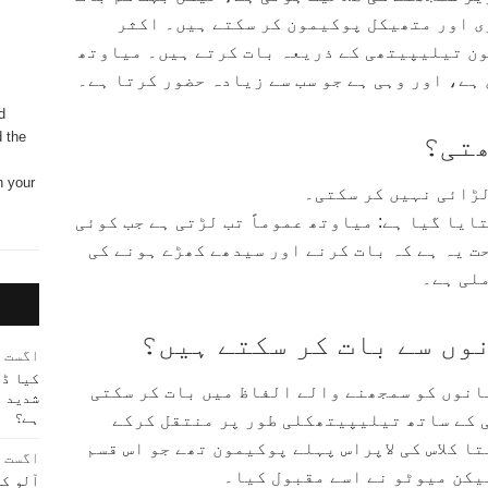
ی اور متھیکل پوکیمون کر سکتے ہیں۔ اکثر
ن تیلیپیتھی کے ذریعہ بات کرتے ہیں۔ میاوتھ
 ہے، اور وہی ہے جو سب سے زیادہ حضور کرتا ہے۔
d
ھتی؟
d the
n your
لڑائی نہیں کر سکتی۔
یا گیا ہے: میاوتھ عموماً تب لڑتی ہے جب کوئی
ت یہ ہے کہ بات کرنے اور سیدھے کھڑے ہونے کی
ملی ہے۔
وں سے بات کر سکتے ہیں؟
اگست 4, 2023
کیا ڈو
انوں کو سمجھنے والے الفاظ میں بات کر سکتی
شدید 
ہے؟
ی کے ساتھ تیلیپیتھکلی طور پر منتقل کرکے
ا کلاس کی لاپراس پہلے پوکیمون تھے جو اس قسم
اگست 4, 2023
یکن میوٹو نے اسے مقبول کیا۔
آلو کا