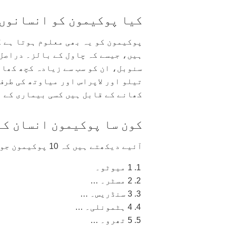
کیا پوکیمون کو انسانوں 
پوکیمون کو یہ بھی معلوم ہوتا ہے ک
ہیں، جیسے کہ چاول کے بالز۔ دراصل
سنوبل، ان کو سب سے زیادہ کچھ کھان
تیلو اور لاپراس اور میاوتھ کی طرف
کھانے کے قابل ہیں کسی بیماری کے 
کون سا پوکیمون انسان کے
آئیے دیکھتے ہیں کہ 10 پوکیمون جو کسی بھی حیثیت میں انسانی جیسے ہیں۔
1 میوٹو۔
2 مسٹر۔ …
3 سنڈریس۔ …
4 ہٹمونلی۔ …
5 تھرو۔ …