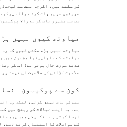
کر سکتے ہیں، اگرچہ بہت سے لیجنڈر
صورتوں میں، بات کرنے والے پوکیمو
سب سے مشہور بات کرنے والا پوکیمون
میاوتھ کیوں نہیں بڑ
میاوتھ نہیں بڑھ سکتی کیوں کہ وہ 
میاوتھ کے بلباپیڈیا مضمون میں بتا
شدید صورت حال ہوتی ہے؛ اس کی وضاح
صلاحیت لڑائی کی صلاحیت کی قیمت پر 
کون سے پوکیمون انسان
میوٹو بات نہیں کرتی، لیکن وہ انس
ہے۔ یہ اپنے خیالات کو رینج میں کس
ایسا کرتی ہے۔ تکنیکی طور پر، سانت
کے مواصلات کا استعمال کرتے تھے، ل