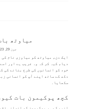
میاوتھ بات
جون 29, 2023
ایک دن، میاوتھ کو میاوزی نام کی ا
دیا، کہہ کر کہ وہ غریب ہے اور اسے
خود کو انسانوں کی طرح بنانے کی کو
دکھ کے ساتھ اپنے آپ کو انسانی زبا
سکھایا۔
کچھ پوکیمون بات کیوں
انیم کے ہر پوکیمون کو انسانی تقری