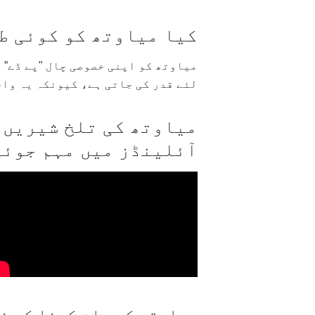
کیا میاوتھ کو کوئی ط
میاوتھ کو اپنی خصوصی چال "پے ڈے” 
لئے قدر کی جاتی ہے، کیونکہ یہ واح
میاوتھ کی تلخ شیریں ب
آئلینڈز میں مہم جوئی 
میاوتھ کو بات کرنا کس ن