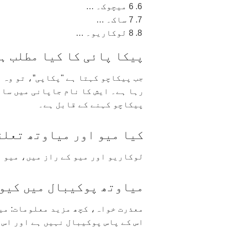
6 میچوک۔ …
7 ساک۔ …
8 لوکاریو۔ …
پیکا پائی کا کیا مطلب ہ
جب پیکاچو کہتا ہے "پکاپی”، تو وہ ا
رہا ہے۔ ایش کا نام جاپانی میں سات
پیکاچو کہنے کے قابل ہے۔
کیا میو اور میاوتھ تعلق
لوکاریو اور میو کے راز میں، میو 
میاوتھ پوکیبال میں کیوں
معذرت خواہ، کچھ مزید معلومات: می
اس کے پاس پوکیبال نہیں ہے اور اس 