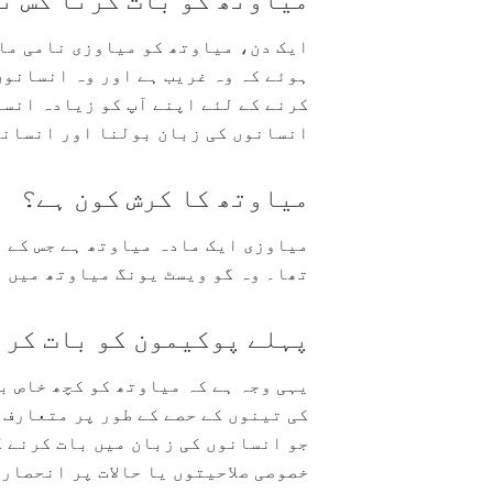
ایک دن، میاوتھ کو میاوزی نامی ماد
ہوئے کہ وہ غریب ہے اور وہ انسانوں
کرنے کے لئے اپنے آپ کو زیادہ انسا
انسانوں کی زبان بولنا اور انسانو
میاوتھ کا کرش کون ہے؟
میاوزی ایک مادہ میاوتھ ہے جس کے ا
تھا۔ وہ گو ویسٹ یونگ میاوتھ میں 
پہلے پوکیمون کو بات کرن
یہی وجہ ہے کہ میاوتھ کو کچھ خاص ب
کی تینوں کے حصے کے طور پر متعارف 
جو انسانوں کی زبان میں بات کرنے 
خصوصی صلاحیتوں یا حالات پر انحصار