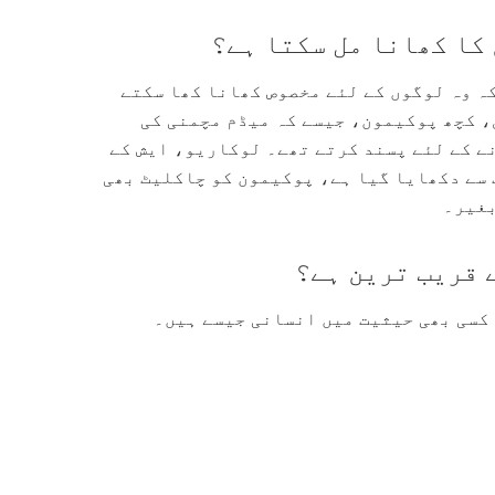
کا کھانا مل سکتا ہے؟
ہ وہ لوگوں کے لئے مخصوص کھانا کھا سکتے
، کچھ پوکیمون، جیسے کہ میڈم مچمنی کی
ے کے لئے پسند کرتے تھے۔ لوکاریو، ایش کے
 سے دکھایا گیا ہے، پوکیمون کو چاکلیٹ بھی
بغیر۔
 قریب ترین ہے؟