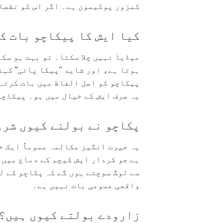
کمزور پوکیمون ہے۔ اگر اس کو نقصا
کیا ایش کا پیکاچو بات ک
میڈیا نہیں چلا سکتا۔ تو بہت ہو سک
ہوتا ہے، اور شاید "پیکا پائی” کہن
پیکاچو کو اصل الفاظ میں بات کرتے
یہ صرف ایش کے خیال میں ہو۔ پیکاچو
پکاچو نے بولنے کیوں شرو
یہ حیرت انگیز مکالمہ عموماً ایک خ
ہے جو کردار ایش کیچم کے دماغ میں 
سے لوگ سوچتے ہوں گے کہ پکاچو کے ل
واقعی عمومی بات نہیں ہے۔
زارودے بولتے کیوں ہیں؟