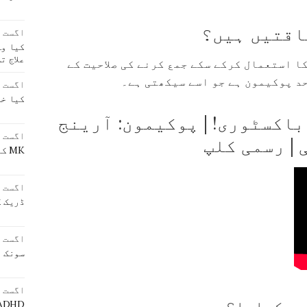
اقتیں ہیں؟
اگست 4, 2023
کیا وہ
علاج ت
کا استعمال کرکے سکے جمع کرنے کی صلاحیت کے
د پوکیمون ہے جو اسے سیکھتی ہے۔
اگست 4, 2023
کیا خو
اکسٹوری! | پوکیمون: آرینج
اگست 4, 2023
| رسمی کلپ
MK کا مطلب کیا ہے؟
اگست 4, 2023
ڈریک ک
اگست 4, 2023
سونک ی
اگست 4, 2023
ے سکھایا؟
ADHD کی علامات کیا ہی