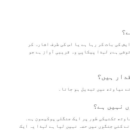
ے؟
یش کی بات کر رہا ہے یا اس کی طرف اشارہ کر
وشی ہے، لہذا پیکاپی وہ قریبی آواز ہے جو
دار ہیں؟
نے میاوتھ میں تبدیل ہو جانا۔
 نہیں ہے؟
اوتھ تکنیکی طور پر ایک جنگلی پوکیمون ہے۔
نے کئی جنگوں میں حصہ نہیں لیا ہے لہذا یہ ایک