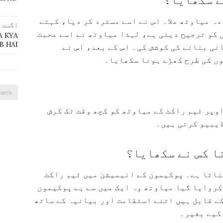
ہ میاوتھ ملا۔ اس نے اسے مسترد کر دیا، کہتے
اگست 4, 2023
 کو ترجیح دیتی ہے، لہذا میاوتھ نے اسے محبت
A KYA
 HAI?
نی بنانے کی کوشش کی۔ اس کے بعد، اس نے
ں کی طرح کھڑے ہونا سکھایا۔
Search
for:
وپر ٹیم راکٹ کے میاوتھ کو کچھ وقت تک کرش
ڈیبیو کرتی ہیں۔
ا کس نے سکھایا؟
ناتا ہے۔ پوکیمون کے انیمیشن میں ٹیم راکٹ
کروایا گیا میاوتھ وہ ایک میں سے ہے پوکیمون
کے قابل ہیں اتنے استقامت اور بیانیہ کے ساتھ
 کیے بغیر۔