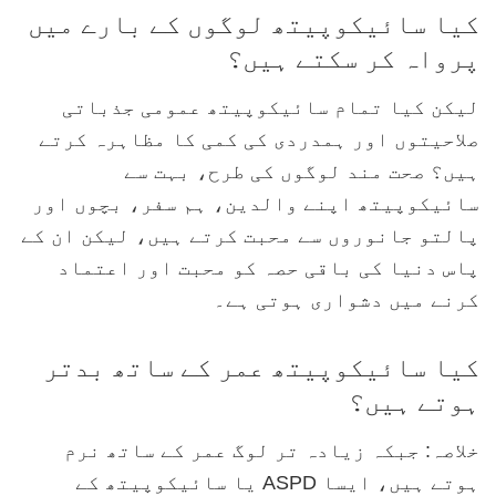
کیا سائیکوپیتھ لوگوں کے بارے میں
پرواہ کر سکتے ہیں؟
لیکن کیا تمام سائیکوپیتھ عمومی جذباتی
صلاحیتوں اور ہمدردی کی کمی کا مظاہرہ کرتے
ہیں؟ صحت مند لوگوں کی طرح، بہت سے
سائیکوپیتھ اپنے والدین، ہم سفر، بچوں اور
پالتو جانوروں سے محبت کرتے ہیں، لیکن ان کے
پاس دنیا کی باقی حصہ کو محبت اور اعتماد
کرنے میں دشواری ہوتی ہے۔
کیا سائیکوپیتھ عمر کے ساتھ بدتر
ہوتے ہیں؟
خلاصہ: جبکہ زیادہ تر لوگ عمر کے ساتھ نرم
ہوتے ہیں، ایسا ASPD یا سائیکوپیتھ کے