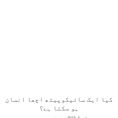
کیا ایک سائیکوپیتھ اچھا انسان
ہو سکتا ہے؟
جولائی 4, 2023
کوئی تبصرہ نہیں ہے۔