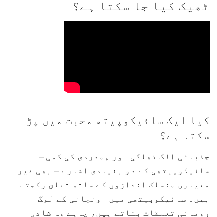
ٹھیک کیا جا سکتا ہے؟
کیا ایک سائیکوپیتھ محبت میں پڑ
سکتا ہے؟
جذباتی الگ تھلگی اور ہمدردی کی کمی –
سائیکوپیتھی کے دو بنیادی اشارے – بھی غیر
معیاری منسلک اندازوں کے ساتھ تعلق رکھتے
ہیں۔ سائیکوپیتھی میں اونچائی کے لوگ
رومانی تعلقات بناتے ہیں، چاہے وہ شادی