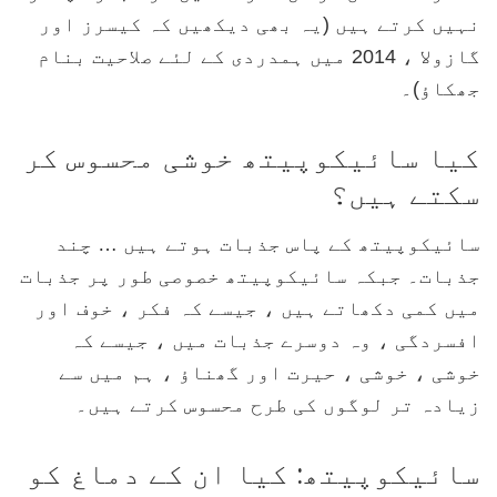
نہیں کرتے ہیں (یہ بھی دیکھیں کہ کیسرز اور
گازولا ، 2014 میں ہمدردی کے لئے صلاحیت بنام
جھکاؤ)۔
کیا سائیکوپیتھ خوشی محسوس کر
سکتے ہیں؟
سائیکوپیتھ کے پاس جذبات ہوتے ہیں … چند
جذبات۔ جبکہ سائیکوپیتھ خصوصی طور پر جذبات
میں کمی دکھاتے ہیں ، جیسے کہ فکر ، خوف اور
افسردگی ، وہ دوسرے جذبات میں ، جیسے کہ
خوشی ، خوشی ، حیرت اور گھناؤ ، ہم میں سے
زیادہ تر لوگوں کی طرح محسوس کرتے ہیں۔
سائیکوپیتھ: کیا ان کے دماغ کو