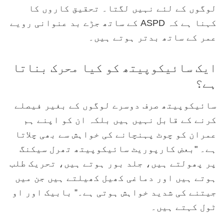
لوگوں کے لئے نہیں لگتا۔ تحقیق کاروں کا
کہنا ہے کہ ASPD کے ساتھ جڑے بد عنوانی رویے
عمر کے ساتھ بدتر ہوتے ہیں۔
ایک سائیکوپیتھ کو کیا محرک بناتا
ہے؟
سائیکوپیتھ صرف دوسرے لوگوں کے بغیر فیصلے
کرنے کے قابل نہیں ہیں بلکہ ان کو اپنے ہم
عمران کو چوٹ پہنچانے کی خواہش سے بھی چلاتا
ہے۔ "بعض کارپوریٹ سائیکوپیتھ تھرل سیکنگ
پر پھولتے ہیں، جلد بور ہوتے ہیں، تحریک طلب
ہوتے ہیں اور دماغی کھیل کھیلتے ہیں جن میں
جیتنے کی شدید خواہش ہوتی ہے۔” بابیک اور او
ٹول کہتے ہیں۔