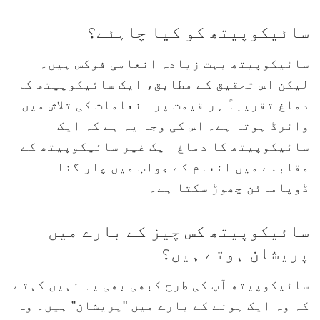
سائیکوپیتھ کو کیا چاہئے؟
سائیکوپیتھ بہت زیادہ انعامی فوکس ہیں۔
لیکن اس تحقیق کے مطابق، ایک سائیکوپیتھ کا
دماغ تقریباً ہر قیمت پر انعامات کی تلاش میں
وائرڈ ہوتا ہے۔ اس کی وجہ یہ ہے کہ ایک
سائیکوپیتھ کا دماغ ایک غیر سائیکوپیتھ کے
مقابلے میں انعام کے جواب میں چار گنا
ڈوپامائن چھوڑ سکتا ہے۔
سائیکوپیتھ کس چیز کے بارے میں
پریشان ہوتے ہیں؟
سائیکوپیتھ آپ کی طرح کبھی بھی یہ نہیں کہتے
کہ وہ ایک ہونے کے بارے میں "پریشان” ہیں۔ وہ