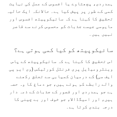
ہمدردی، پچھتاوے یا افسوس کے عمل کی نہایت
کمی کے طور پر پیش کیا ہے۔ حالانکہ ایک حالیہ
تحقیق کا کہنا ہے کہ سائیکوپیتھ افسوس اور
مایوسی جیسے جذبات کو محسوس کرنے سے قاصر
نہیں ہیں۔
سائیکوپیتھ کو کیا کمی ہوتی ہے؟
اس تحقیق کا کہنا ہے کہ سائیکوپیتھ کے پاس
وینٹرومیڈیل پری فرنٹل کورٹیکس (وی ایم پی
ایف سی) کے درمیان کمیابی سے تعلق رکھنے
والے رابطے کم ہوتے ہیں، جو دماغ کا وہ حصہ
ہے جو ہمدردی اور قصور کے جذبات کے ذمہ دار
ہیں، اور امیگڈالا، جو خوف اور بے چینی کا
درجہ بندی کرتا ہے۔