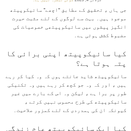
جی ہاں ، تحقیق کے مطابق "اچھے” سائیکوپیتھ
موجود ہیں۔ بہت سے لوگوں کے لئے مثبت حیرت
انگیز پیشوں میں سائیکوپیتھی خصوصیات کی
مضبوط کشش ہوتی ہے۔
کیا سائیکوپیتھ اپنی برائی کا
پتہ ہوتا ہے؟
سائیکوپیتھ شاید جانتے ہوں کہ وہ کیا کر رہے
ہیں ، اور کہ وہ جو کچھ کر رہے ہیں وہ تکنیکی
طور پر برا ہے ، لیکن وہ اس کے بارے میں غیر
سائیکوپیتھ کی طرح محسوس نہیں کرتے ،
کیونکہ ان کی ہمدردی کے لئے کمزور صلاحیت۔
کیا ایک سائیکوپیتھ عام زندگی