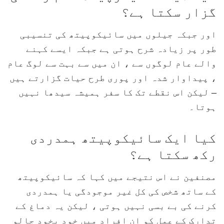
گزار سکتا ہے؟
اور جبکہ جیلوں میں سائیکوپیتھ کی تنسیبی
طور پر زیادہ شرح ہوتی ہے جبکہ ایسے کہنے
والے عام لوگوں سے ، ان میں سے بہت سے لوگ عام
، پیداوار شدہ اور پوری طرح حیات گزارتے ہیں
– لیکن اس نقطے تک کا سفر ہمیشہ سیدھا نہیں
ہوتا۔
کیا ایک سائیکوپیتھ ہمدردی
رکھ سکتا ہے؟
مصنفین نے اس نتیجے میں کہا کہ سائیکوپیتھ
کے ساتھ شخص کی کل غیر موجودگی یا ہمدردی
کرنے کی بے بسی نہیں ہوتی ، لیکن یہ دماغ کے
تدارک کے عمل کو ان افراد میں خود بخود چالو