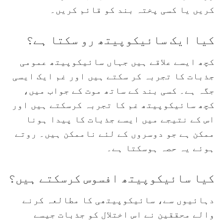
کریں یا کسی پختہ بند کو قائم کریں۔
کیا ایک سائیکوپیتھ رو سکتا ہے؟
کچھ ایسے علاقے ہیں جہاں سائیکوپیتھ عمومی
جذبات کا تجربہ کر سکتے ہیں اور غم ایک ایسی
جگہ ہے۔ کسی بند کے ساتھ موت کے جواب میں،
کچھ سائیکوپیتھ غم کا تجربہ کرسکتے ہیں اور
اس کے نتیجے میں ایسے جذبات کا پیدا ہونا
ممکن ہے جو دوسروں کے لئے ناممکن ہیں۔ روتے
ہوئے یہ حصہ ہوسکتا ہے۔
کیا سائیکوپیتھ افسوس کرسکتے ہیں؟
دہائیوں سے، سائیکوپیتھی کا مطالعہ کرنے
والے محققین نے اس اختلال کو جذبات جیسے