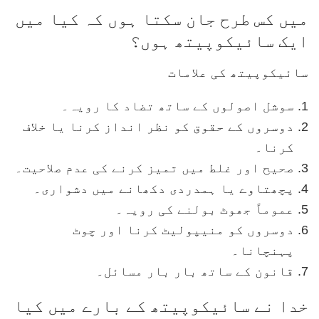
میں کس طرح جان سکتا ہوں کہ کیا میں
ایک سائیکوپیتھ ہوں؟
سائیکوپیتھ کی علامات
سوشل اصولوں کے ساتھ تضاد کا رویہ۔
دوسروں کے حقوق کو نظر انداز کرنا یا خلاف
کرنا۔
صحیح اور غلط میں تمیز کرنے کی عدم صلاحیت۔
پچھتاوے یا ہمدردی دکھانے میں دشواری۔
عموماً جھوٹ بولنے کی رویہ۔
دوسروں کو منیپولیٹ کرنا اور چوٹ
پہنچانا۔
قانون کے ساتھ بار بار مسائل۔
خدا نے سائیکوپیتھ کے بارے میں کیا