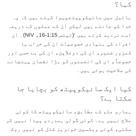
کہا؟
بائبل میں سائیکوپیتھیہوا کہتے ہیں کہ وہ
خدا کو جانتے ہیں لیکن ان کے عملوں کے ذریعہ
اسے تردید کرتے ہیں ‘(تیتس 1:15-16، NIV)۔ ان
افراد کی بنیادی خصوصیات ان کی خراب یا
کمزور ضمیر، ان کی دوغلاپن، ان کی بے حسی اور
خصوصاً، ان کی انجمنوں کو بڑا نقصان پہنچانے
کی صلاحیت ہوتی ہیں۔
کیا ایک سائیکوپیتھ کو بچایا جا
سکتا ہے؟
ہماری علم کے مطابق، سائیکوپیتھ کا کوئی
علاج نہیں ہے۔ کوئی گولی ہمدردی پیدا نہیں کر
سکتی، کوئی ویکسین خونریز قتل کو نہیں روک