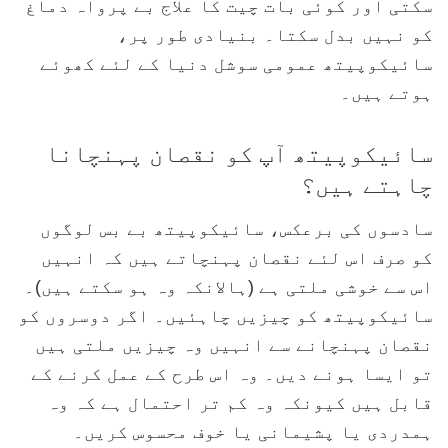
سکتی اور کوئی بات چیت کا علاج بے پرواہ دماغ
کو نہیں بدل سکتا۔ بنیادی طور پر،
سائیکوپیتھ عمومی سوشل دنیا کے لئے کھوئے
ہوتے ہیں۔
سائیکوپیتھ آپ کو نقصان پہنچانا
چاہتے ہیں؟
سادسوں کی برعکس، سائیکوپیتھ بے بس لوگوں
کو صرف اس لئے نقصان پہنچاتے ہیں کہ انہیں
اس سے خوشی ملتی ہے (ہالانکہ وہ ہو سکتے ہیں)۔
سائیکوپیتھ کو چیزیں چاہئیں۔ اگر دوسروں کو
نقصان پہنچانے سے انہیں وہ چیزیں ملتی ہیں
تو ایسا ہونے دیں۔ وہ اس طرح کے عمل کرنے کے
قابل ہیں کیونکہ وہ کم تر احتمال ہے کہ وہ
ہمدردی یا پشیمانی یا خوف محسوس کریں۔