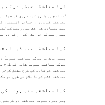
کیا معاشقہ خوشی دیتے ہی
“نتائج یہ ظاہر کرتے ہیں کہ جبکہ 
معاشقہ کے دوران حیاتی اطمینان کے
میں بنیادی شراکت میں رہنے کے لئے
میں رہنے کی خواہش، کم از کم دو ہف
کیا معاشقہ ختم کرنا مشک
پہلی بات یہ ہے کہ معاشقہ عموماً د
ہے کہ معاشقہ عموماً شادی کی طرح م
معاشقہ کو شادی کی طرح مشکل کرتی ہ
معاشقہ ختم کرنا طلاق کی طرح ہو سکت
کیا معاشقہ ختم ہونے کی 
پھر بھی، عموماً معاشقہ دو طریقوں س