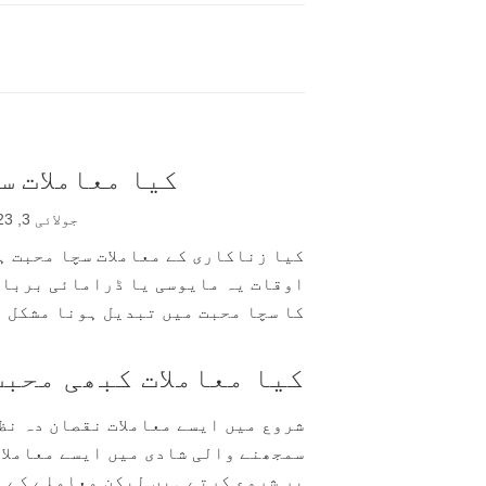
کیا معاملات س
جولائی 3, 2023
کیا زناکاری کے معاملات سچا محبت 
اوقات یہ مایوسی یا ڈرامائی برباد
کا سچا محبت میں تبدیل ہونا مشکل ا
کیا معاملات کبھی محب
شروع میں ایسے معاملات نقصان دہ نظ
سمجھنے والی شادی میں ایسے معاملات
پر شروع کرتے ہیں لیکن معاملے کے 