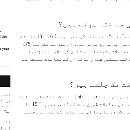
 سے ختم ہوتے ہیں؟
d
ویب ایم ڈی کے مطابق، کسی معاملے کے "محبت” کے مرحلے کی عمر اوسطاً 6 سے 18 ماہ تک
d the
ہوتی ہے۔ اور جو شادیاں معاملات کے طور پر شروع ہوتی ہیں، ان میں سے تقریباً 75٪
n your
ق میں ختم ہوتی ہیں۔ صرف 5 سے 7٪ معاملاتی تعلقات کو شادی کی نظر انداز کرتے
لئے سنگین شمار ہے کہ ان کے معاملات ہمیشہ کے
قت تک چلتے ہیں؟
اگست 4, 2023
زناکاری کے معاملات کی مدت میں تفاوت ہوتی ہے: تقریباً 50٪ معاملات ایک ماہ سے ایک
کیا ڈو
سال تک کے مدت میں چلتے ہیں، طویل مدتی معاملات طویل مدت کے لئے، تقریباً 15 ماہ
شدید 
ہے؟
سے زیادہ، اور تقریباً 30٪ معاملات دو سال یا اس سے زیادہ کے مدت میں چلتے
اگست 4, 2023
آلو کا