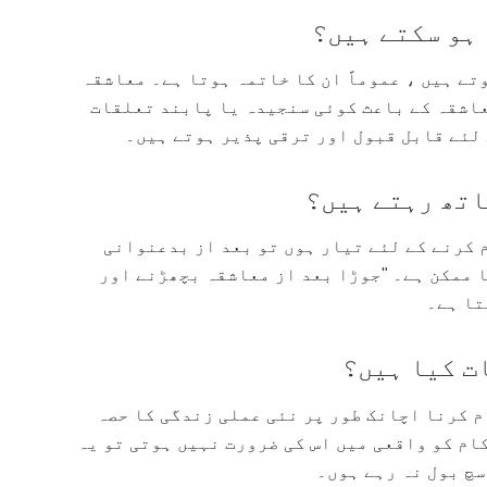
ہو سکتے ہیں؟
تے ہیں ، عموماً ان کا خاتمہ ہوتا ہے۔ معاشقہ
عاشقہ کے باعث کوئی سنجیدہ یا پابند تعلقات
 لئے قابل قبول اور ترقی پذیر ہوتے ہیں۔
اتھ رہتے ہیں؟
 کرنے کے لئے تیار ہوں تو بعد از بدعنوانی
 ممکن ہے۔ "جوڑا بعد از معاشقہ بچھڑنے اور
تا ہے۔
ت کیا ہیں؟
م کرنا اچانک طور پر نئی عملی زندگی کا حصہ
کام کو واقعی میں اس کی ضرورت نہیں ہوتی تو یہ
سچ بول نہ رہے ہوں۔