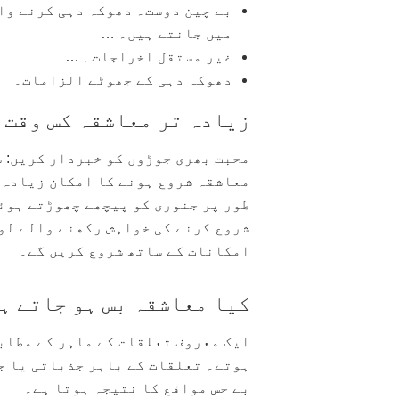
بے چین دوست۔ دھوکہ دہی کرنے وال
میں جانتے ہیں۔ …
غیر مستقل اخراجات۔ …
دھوکہ دہی کے جھوٹے الزامات۔
زیادہ تر معاشقہ کس وقت 
محبت بھری جوڑوں کو خبردار کریں: س
معاشقہ شروع ہونے کا امکان زیادہ ہ
طور پر جنوری کو پیچھے چھوڑتے ہوئ
شروع کرنے کی خواہش رکھنے والے لوگ
امکانات کے ساتھ شروع کریں گے۔
کیا معاشقہ بس ہو جاتے ہ
ایک معروف تعلقات کے ماہر کے مطاب
ہوتے۔ تعلقات کے باہر جذباتی یا ج
بے حس مواقع کا نتیجہ ہوتا ہے۔