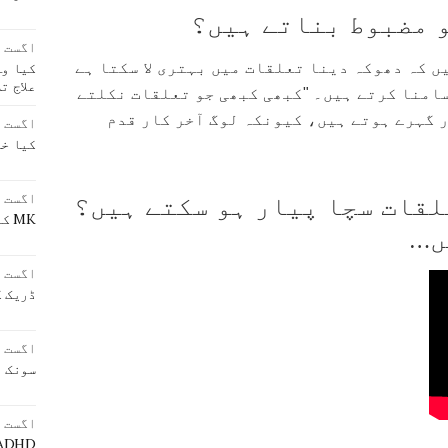
 مضبوط بناتے ہیں؟
اگست 4, 2023
ں کہ دھوکہ دینا تعلقات میں بہتری لا سکتا ہے
کیا وہ
علاج ت
سامنا کرتے ہیں۔ "کبھی کبھی جو تعلقات نکلتے
 گہرے ہوتے ہیں، کیونکہ لوگ آخر کار قدم
اگست 4, 2023
کیا خو
لقات سچا پیار ہو سکتے ہیں؟
اگست 4, 2023
MK کا مطلب کیا ہے؟
ں…
اگست 4, 2023
ڈریک ک
اگست 4, 2023
سونک ی
اگست 4, 2023
ADHD کی علامات کیا ہی