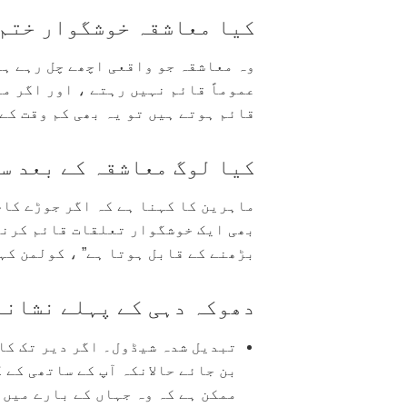
کیا معاشقہ خوشگوار ختم 
وہ معاشقہ جو واقعی اچھے چل رہے ہو
عموماً قائم نہیں رہتے ، اور اگر م
قائم ہوتے ہیں تو یہ بھی کم وقت کے
کیا لوگ معاشقہ کے بعد س
ماہرین کا کہنا ہے کہ اگر جوڑے کام
بھی ایک خوشگوار تعلقات قائم کرنا
بڑھنے کے قابل ہوتا ہے” ، کولمن کہ
دھوکہ دہی کے پہلے نشانا
تبدیل شدہ شیڈول۔ اگر دیر تک کا
بن جائے حالانکہ آپ کے ساتھی کے 
ممکن ہے کہ وہ جہاں کے بارے میں 