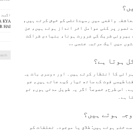
ں؟
اگست 4, 2023
معاشقہ واقعی میں رسپنڈنٹس کو خوش کرتے ہیں،
A KYA
 HAI?
 تصور پر کئی عوامل اثر انداز ہوتے ہیں، جن
 بیرونی شریک کی ضرورت ہونا، بنیادی شراکت
توں میں ایک مرتبہ جنسی …
Search
ل ہوتا ہے؟
for:
ہرائی کا انتظار کرتے ہیں۔ اور دوسری بات یہ
قناطیسی قوت کے ساتھ تیار کیے جاتے ہیں، جو
ے۔ اس طرح، خصوصاً اگر یہ طویل مدتی ہوں، تو
ا ہے۔
وجہ ہوتے ہیں؟
ے ختم ہوتے ہیں: طلاق یا موجودہ تعلقات کو