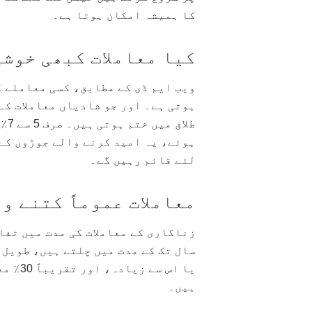
کا ہمیشہ امکان ہوتا ہے۔
کیا معاملات کبھی خوشی
طلا
ہوئے، یہ امید کرنے والے جوڑوں کے 
لئے قائم رہیں گے۔
معاملات عموماً کتنے و
یا اس 
ہیں۔