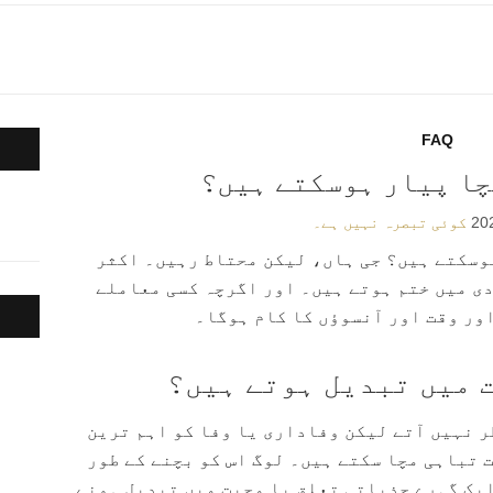
FAQ
چا پیار ہوسکتے ہیں؟
کوئی تبصرہ نہیں ہے۔
ہوسکتے ہیں؟ جی ہاں، لیکن محتاط رہیں۔ اکثر
ی میں ختم ہوتے ہیں۔ اور اگرچہ کسی معاملے
ور وقت اور آنسوؤں کا کام ہوگا۔
ت میں تبدیل ہوتے ہیں؟
ر نہیں آتے لیکن وفاداری یا وفا کو اہم ترین
 تباہی مچا سکتے ہیں۔ لوگ اس کو بچنے کے طور
ایک گہرے جذباتی تعلق یا محبت میں تبدیل ہونے