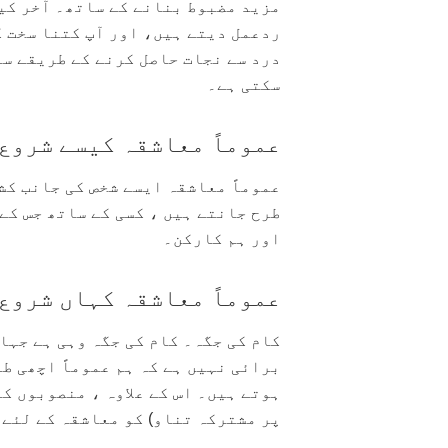
مزید مضبوط بنانے کے ساتھ۔ آخر کیس
ردعمل دیتے ہیں، اور آپ کتنا سخت ک
درد سے نجات حاصل کرنے کے طریقے سی
سکتی ہے۔
عموماً معاشقہ کیسے شروع
عموماً معاشقہ ایسے شخص کی جانب کش
طرح جانتے ہیں ، کسی کے ساتھ جس کے 
اور ہم کارکن۔
عموماً معاشقہ کہاں شروع
کام کی جگہ۔ کام کی جگہ وہی ہے جہا
برائی نہیں ہے کہ ہم عموماً اچھی طر
ہوتے ہیں۔ اس کے علاوہ ، منصوبوں ک
پر مشترکہ تناو) کو معاشقہ کے لئے