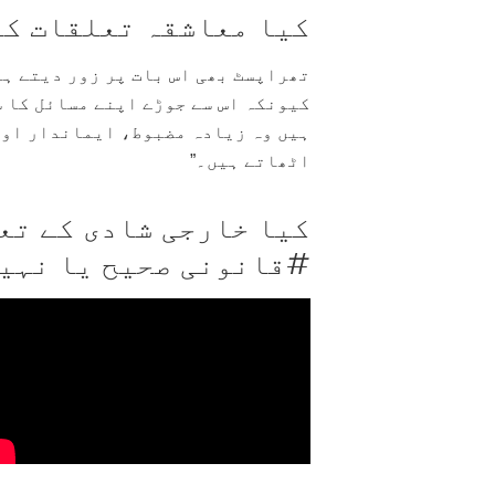
کیا معاشقہ تعلقات کو
تھراپسٹ بھی اس بات پر زور دیتے ہی
کیونکہ اس سے جوڑے اپنے مسائل کا 
ہیں وہ زیادہ مضبوط، ایماندار اور
اٹھاتے ہیں۔”
کیا خارجی شادی کے تع
#قانونی صحیح یا نہی