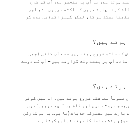
ے ہوتا ہے، یہ آپ پر منحصر ہے، آپ کس طرح
ام کرنا چاہتے ہیں کہ اکٹھے رہیں۔ غم اور
کھنا مشکل ہو گا، لیکن کپلز اکیڈمی مدد کر
 ہوتے ہیں؟
ش کے ساتھ شروع ہوتے ہیں جسے آپ کافی اچھی
ساتھ آپ ہر ہفتے وقت گزارتے ہیں – آپ کے دوست
 ہوتے ہیں؟
ں عموماً معاشقہ شروع ہوتے ہیں۔ اس میں کوئی
ح سجے ہوتے ہیں اور کام پر "اچھے رویہ” میں
ے بارے میں مشترکہ جذبات (یا بوس یا ہم کارکن
 موزوں نشوونما کا موقع فراہم کرتا ہے۔