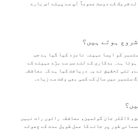
ے شریک کے دوست عموماً آپ سے پہلے اس بارے
شروع ہوتے ہیں؟
تمبر کو ایسا مہینہ نامزد کیا گیا ہے جب
وتا ہے۔ بدکاری کے لئے سب سے بڑے مہینے کے
ے، نئی تحقیق نے یہ دریافت کیا ہے کہ معاشقہ
 ستمبر میں سال کے کسی بھی وقت سے زیادہ
یں؟
ق، ڈاکٹر جان گوٹمین، معاشقہ راتوں رات نہیں
سمانی طور پر جانے کا عمل طویل مدت کے چھوٹے