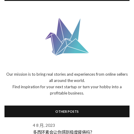
Our mission is to bring real stories and experiences from online sellers
all around the world.
Find inspiration for your next startup or turn your hobby into a
profitable business.
OTHER POSTS
4 8 月, 2023
多西环素会让你感到极度疲倦吗？