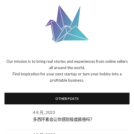
Our mission is to bring real stories and experiences from online sellers
all around the world.
Find inspiration for your next startup or turn your hobby into a
profitable business.
OTHER POSTS
4 8 月, 2023
多西环素会让你感到极度疲倦吗？