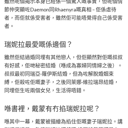
雖然呢個揭示本身已經係一個驚人嘅事實，但呢個情
節仲突顯咗Daemon同Rhaenyra嘅真相 – 佢係虐待
者，而佢就係受害者，雖然佢可能唔覺得自己係受害
者。
瑞妮拉最愛嘅係邊個？
雖然佢結過婚同埋有其他戀人，但佢顯然對佢嘅叔叔
有好感，佢哋秘密結婚（喺成為寡婦同情婦之後）。
叔叔最初同瑞亞·羅伊斯結婚，但為咗解脫婚姻束
縛，佢殺咗佢嘅妻子，之後同萊娜·維拉瑞昂結婚，
同埋佢生咗兩個女兒，生活得唔錯。
喺書裡，戴蒙有冇掐瑞妮拉呢？
喺其中一幕，戴蒙被描繪為掐住佢嘅妻子瑞妮拉。講