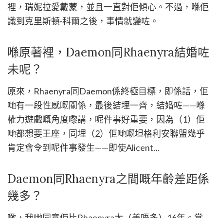
裡，瑞妮拉愛戴蒙，並且一直對佢傾心。不過，喺佢
識到克里斯頓·科爾之後，事情就變咗。
喺原著裡，Daemon同Rhaenyra結婚咗
未呢？
原來，Rhaenyra同Daemon係終極目標，即係話，佢
哋有一段性感嘅關係，最後結埋一齊，結婚咗——喺
權力遊戲嘅角度嚟講，呢件事好重要，因為（1）佢
哋都想要王座，同埋（2）佢哋嘅坦格利安聯盟幾乎
肯定會令到呢件事發生——即使Alicent…
Daemon同Rhaenyra之間嘅年齡差距係
幾多？
噉，我哋同意佢比Rhaenyra大（差唔多）16年。當