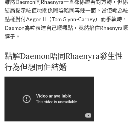
雖然Daemon同Rhaenyra一直都係繞著對方轉，但係
結局揭示咗佢哋關係嘅陰暗同毒辣一面。當佢哋為咗
點樣對付Aegon II（Tom Glynn-Carney）而爭執時，
Daemon為咗表達自己嘅觀點，竟然掐住Rhaenyra嘅
脖子。
點解Daemon唔同Rhaenyra發生性
行為但想同佢結婚