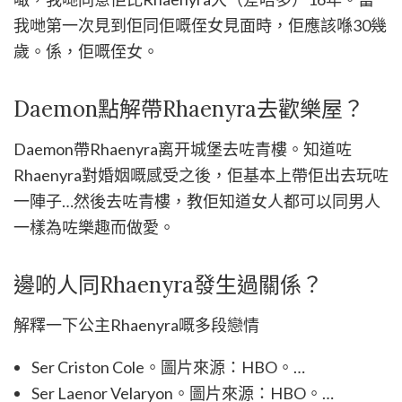
我哋第一次見到佢同佢嘅侄女見面時，佢應該喺30幾
歲。係，佢嘅侄女。
Daemon點解帶Rhaenyra去歡樂屋？
Daemon帶Rhaenyra离开城堡去咗青樓。知道咗
Rhaenyra對婚姻嘅感受之後，佢基本上帶佢出去玩咗
一陣子…然後去咗青樓，教佢知道女人都可以同男人
一樣為咗樂趣而做愛。
邊啲人同Rhaenyra發生過關係？
解釋一下公主Rhaenyra嘅多段戀情
Ser Criston Cole。圖片來源：HBO。…
Ser Laenor Velaryon。圖片來源：HBO。…