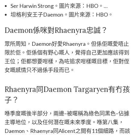
Ser Harwin Strong。圖片來源：HBO。…
坦格利安王子Daemon。圖片來源：HBO。
Daemon係咪對Rhaenyra忠誠？
眾所周知，Daemon好愛Rhaenyra。但係佢嘅愛唔止
限於佢。佢係個有野心嘅人，覺得自己更加應該得到
王位；佢都想要咁樣，為咗追求咁樣嘅目標，佢對侄
女嘅感情只不過係手段而已。
Rhaenyra同Daemon Targaryen有冇孩
子？
喺季度嘅後半部分，兩邊–被暱稱為綠色同黑色–佔據
主導地位，以及任何潛在嘅未來季度。喺第八集，
Daemon、Rhaenyra同Alicent之間有11個細路，而該