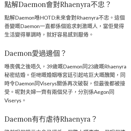
點解Daemon會對Rhaenyra不忠？
點解Daemon喺HOTD未來會對Rhaenyra不忠。這個
善變嘅Daemon一直都係個追求刺激嘅人，當佢覺得
生活變得單調時，就好容易感到厭倦。
Daemon愛過邊個？
喺喪偶之後唔久，39歲嘅Daemon同23歲嘅Rhaenyra
秘密結婚。佢哋嘅婚姻喺宮廷引起咗巨大嘅醜聞，同
時令Daemon同Viserys關係再次破裂，但最後都被接
受。呢對夫婦一齊有兩個兒子，分別係Aegon同
Viserys。
Daemon有冇虐待Rhaenyra？