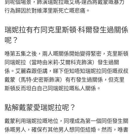
到呢個場景，飾演瑞妮拉嘅艾瑪·達西將戴蒙嘅暴力
行為歸因於對維澤里斯死亡嘅悲痛。
瑞妮拉有冇同克里斯頓·科爾發生過關係
呢？
喺第五集之後，兩人嘅關係開始變得緊密，克里斯頓
同瑞妮拉（當時由米莉·艾爾科克飾演）發生過關
係。艾麗森跟佢講，睇下佢知唔知瑞妮拉同佢嘅叔叔
戴蒙（馬特·史密斯飾演）有冇發生過關係，但克里
斯頓反而坦白自己同瑞妮拉嘅私人關係。
點解戴蒙愛瑞妮拉呢？
戴蒙利用瑞妮拉嘅地位，同埋成為第一個同佢發生關
係嘅男人，確保冇其他男人想同佢結婚。然而，喺書