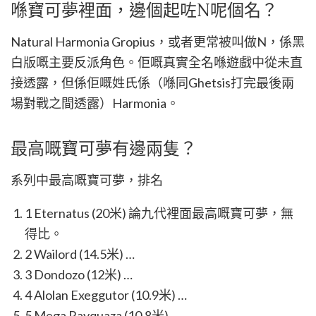
喺寶可夢裡面，邊個起咗N呢個名？
Natural Harmonia Gropius，或者更常被叫做N，係黑
白版嘅主要反派角色。佢嘅真實全名喺遊戲中從未直
接透露，但係佢嘅姓氏係（喺同Ghetsis打完最後兩
場對戰之間透露）Harmonia。
最高嘅寶可夢有邊兩隻？
系列中最高嘅寶可夢，排名
1 Eternatus (20米) 論九代裡面最高嘅寶可夢，無
得比。
2 Wailord (14.5米) …
3 Dondozo (12米) …
4 Alolan Exeggutor (10.9米) …
5 Mega Rayquaza (10.8米) …