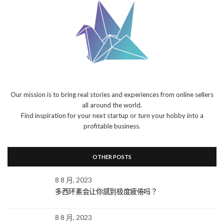
Our mission is to bring real stories and experiences from online sellers
all around the world.
Find inspiration for your next startup or turn your hobby into a
profitable business.
OTHER POSTS
8 8 月, 2023
多西环素会让你感到极度疲倦吗？
8 8 月, 2023