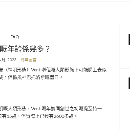
FAQ
TI嘅年齡係幾多？
6 月, 2023
尚無留言
600+歲（神明形態）Venti喺佢嘅人類形態下可能睇上去似
多歲。佢係風神巴托洛斯嘅器皿。
明嘅人類形態，Venti嘅年齡同創世之初嘅提瓦特一
有15歲，但實際上已經有2600多歲。