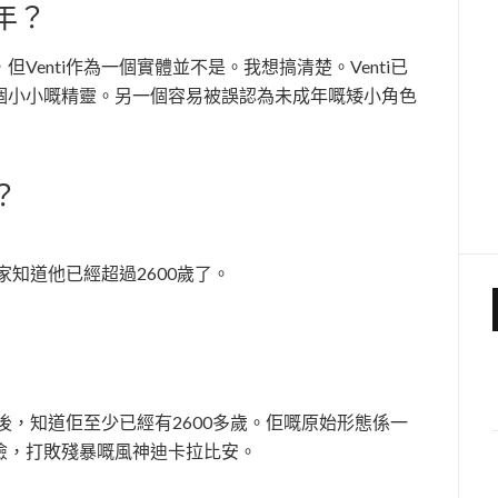
年？
Venti作為一個實體並不是。我想搞清楚。Venti已
個小小嘅精靈。另一個容易被誤認為未成年嘅矮小角色
？
家知道他已經超過2600歲了。
之後，知道佢至少已經有2600多歲。佢嘅原始形態係一
險，打敗殘暴嘅風神迪卡拉比安。