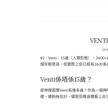
VEN
14 
#2 – Venti：15歲（人類形態），2
個年輕男孩，但實際上佢已經有2600
Venti係唔係15歲？
原神裡面嘅Venti有幾多歲？作為一個神
樣。據粉絲估計，儘管佢嘅身體看上去只