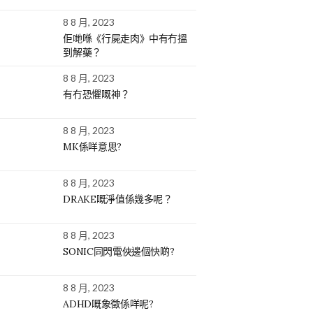
8 8 月, 2023
佢哋喺《行屍走肉》中有冇搵
到解藥？
8 8 月, 2023
有冇恐懼嘅神？
8 8 月, 2023
MK係咩意思?
8 8 月, 2023
DRAKE嘅淨值係幾多呢？
8 8 月, 2023
SONIC同閃電俠邊個快啲?
8 8 月, 2023
ADHD嘅象徵係咩呢?