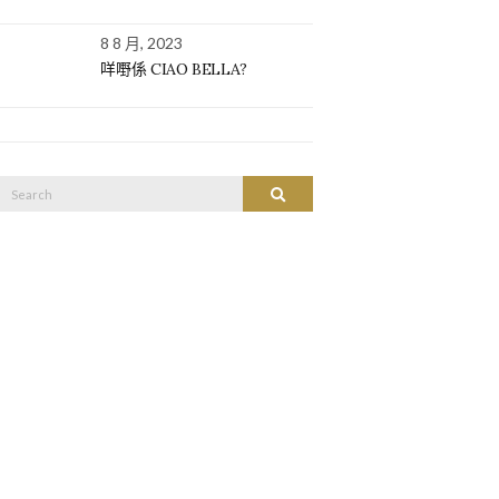
8 8 月, 2023
咩嘢係 CIAO BELLA?
Search
SEARCH
or: