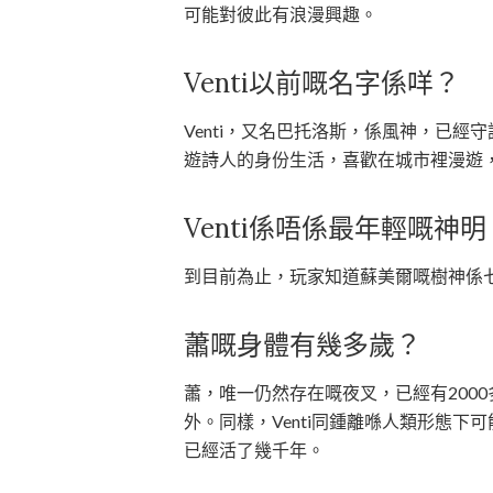
可能對彼此有浪漫興趣。
Venti以前嘅名字係咩？
Venti，又名巴托洛斯，係風神，已
遊詩人的身份生活，喜歡在城市裡漫遊
Venti係唔係最年輕嘅神明
到目前為止，玩家知道蘇美爾嘅樹神係七
蕭嘅身體有幾多歲？
蕭，唯一仍然存在嘅夜叉，已經有200
外。同樣，Venti同鍾離喺人類形態
已經活了幾千年。