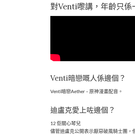
對Venti嚟講，年齡只係
Venti暗戀嘅人係邊個？
Venti暗戀Aether – 原神漫畫配音。
迪盧克愛上咗邊個？
12 佢關心琴兒
儘管迪盧克公開表示厭惡破風騎士團，