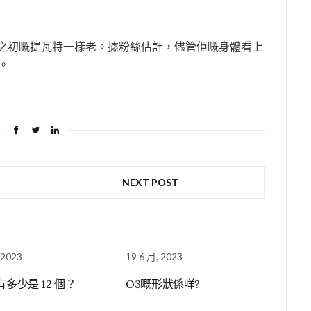
創世之初嘅提瓦特一樣老。據粉絲估計，儘管佢嘅身體看上
。
NEXT POST
 2023
19 6 月, 2023
有多少是 12 個？
O3嘅形狀係咩?