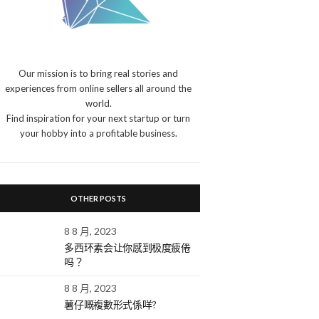
Our mission is to bring real stories and
experiences from online sellers all around the
world.
Find inspiration for your next startup or turn
your hobby into a profitable business.
OTHER POSTS
8 8 月, 2023
多西环素会让你感到极度疲倦
吗？
8 8 月, 2023
薯仔嘅複數形式係咩?