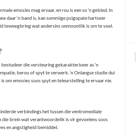
male emosies mag ervaar, en rou is een so ‘n gebied. In
ee daar ‘n band is, kan sommige psigopate hartseer
uld teweegbring wat andersins onmoontlik is om te voel.
?
f
 bestudeer die versteuring gekarakteriseer as ‘n
atie, berou of spyt te verwerk. ‘n Onlangse studie dui
s om emosies soos spyt en teleurstelling te ervaar nie.
inderde verbindings het tussen die ventromediale
 die brein wat verantwoordelik is vir gevoelens soos
ees en angstigheid bemiddel.