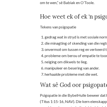
om te wen,” sê Babiak en O’Toole.
Hoe weet ek of ek ‘n psig
Tekens van psigopatie
gedrag wat in stryd is met sosiale nor
die minagting of skending van die regt
onvermoë om tussen reg en verkeerd t
probleme om berou of empatie te toon
neiging om dikwels te lieg.
manipuleer en besering van ander.
herhaalde probleme met die wet.
Wat sê God oor psigopat
Psigopatie in die BybelHulle beweer dat 
(Titus 1:15-16, NAV). Die kern eienskappe