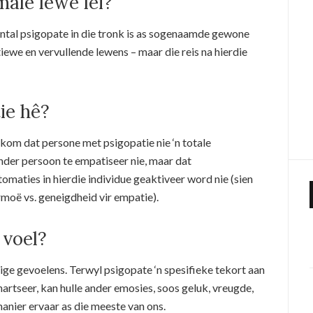
male lewe lei?
antal psigopate in die tronk is as sogenaamde gewone
iewe en vervullende lewens – maar die reis na hierdie
ie hê?
ekom dat persone met psigopatie nie ‘n totale
nder persoon te empatiseer nie, maar dat
maties in hierdie individue geaktiveer word nie (sien
moë vs. geneigdheid vir empatie).
 voel?
e gevoelens. Terwyl psigopate ‘n spesifieke tekort aan
hartseer, kan hulle ander emosies, soos geluk, vreugde,
manier ervaar as die meeste van ons.