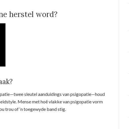
ine herstel word?
raak?
patie—twee sleutel aanduidings van psigopatie—houd
idstyle. Mense met hoë vlakke van psigopatie vorm
ou trou of ‘n toegewyde band stig.