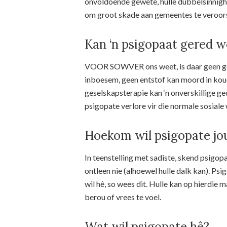
onvoldoende gewete, hulle dubbelsinnighei
om groot skade aan gemeentes te veroor
Kan ‘n psigopaat gered 
VOOR SOWVER ons weet, is daar geen gen
inboesem, geen entstof kan moord in kou
geselskapsterapie kan ‘n onverskillige ged
psigopate verlore vir die normale sosiale
Hoekom wil psigopate jo
In teenstelling met sadiste, skend psigop
ontleen nie (alhoewel hulle dalk kan). Psig
wil hê, so wees dit. Hulle kan op hierdie
berou of vrees te voel.
Wat wil psigopate hê?