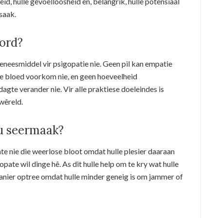
d, hulle gevoelloosheid en, belangrik, hulle potensiaal
saak.
word?
eesmiddel vir psigopatie nie. Geen pil kan empatie
e bloed voorkom nie, en geen hoeveelheid
agte verander nie. Vir alle praktiese doeleindes is
 wêreld.
u seermaak?
ate nie die weerlose bloot omdat hulle plesier daaraan
opate wil dinge hê. As dit hulle help om te kry wat hulle
 manier optree omdat hulle minder geneig is om jammer of