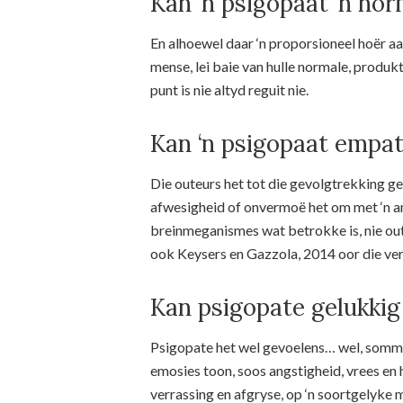
Kan ‘n psigopaat ‘n nor
En alhoewel daar ‘n proporsioneel hoër a
mense, lei baie van hulle normale, produkt
punt is nie altyd reguit nie.
Kan ‘n psigopaat empat
Die outeurs het tot die gevolgtrekking g
afwesigheid of onvermoë het om met ‘n a
breinmeganismes wat betrokke is, nie outo
ook Keysers en Gazzola, 2014 oor die ver
Kan psigopate gelukkig
Psigopate het wel gevoelens… wel, sommig
emosies toon, soos angstigheid, vrees en 
verrassing en afgryse, op ‘n soortgelyke 