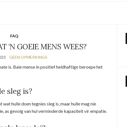
FAQ
AT ‘N GOEIE MENS WEES?
2023
GEEN OPMERKINGS
pate is. Baie mense in positief heldhaftige beroepe het
e sleg is?
 wat hulle doen tegnies sleg is, maar hulle mag nie
ie, as gevolg van hul verminderde kapasiteit vir empatie.