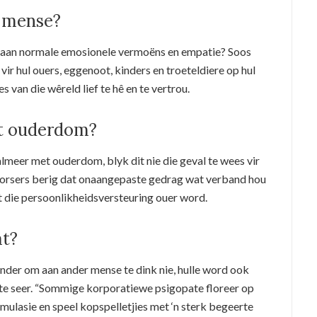
r mense?
k aan normale emosionele vermoëns en empatie? Soos
ir hul ouers, eggenoot, kinders en troeteldiere op hul
s van die wêreld lief te hê en te vertrou.
et ouderdom?
eer met ouderdom, blyk dit nie die geval te wees vir
vorsers berig dat onaangepaste gedrag wat verband hou
die persoonlikheidsversteuring ouer word.
at?
onder om aan ander mense te dink nie, hulle word ook
 te seer. “Sommige korporatiewe psigopate floreer op
mulasie en speel kopspelletjies met ‘n sterk begeerte