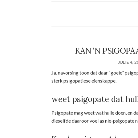
KAN ‘N PSIGOPA
JULIE 4, 
Ja, navorsing toon dat daar “goeie” psigo
sterk psigopatiese eienskappe.
weet psigopate dat hull
Psigopate mag weet wat hulle doen, en dat
dieselfde daaroor voel as nie-psigopate n