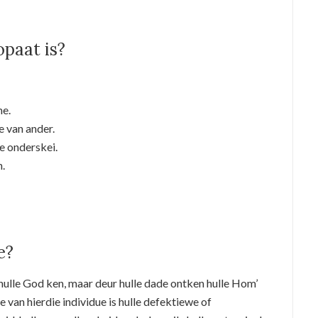
opaat is?
me.
e van ander.
e onderskei.
.
e?
hulle God ken, maar deur hulle dade ontken hulle Hom’
 van hierdie individue is hulle defektiewe of