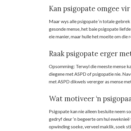
Kan psigopate omgee vi
Maar wys alle psigopate ‘n totale gebre
gesonde mense, het baie psigopate liefde v
eie manier, maar hulle het moeite om die re
Raak psigopate erger m
Opsomming: Terwyl die meeste mense kalm
diegene met ASPD of psigopatie nie. Na
met ASPD dikwels vererger as mense met 
Wat motiveer ‘n psigopa
Psigopate kan nie alleen besluite neem s
gedryf deur ‘n begeerte om hul eweknieë
opwinding soeke, verveel maklik, soek sti