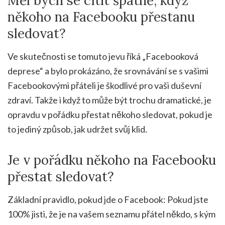
Měl bych se cítit špatně, když
někoho na Facebooku přestanu
sledovat?
Ve skutečnosti se tomuto jevu říká „Facebooková
deprese“ a bylo prokázáno, že srovnávání se s vašimi
Facebookovými přáteli je škodlivé pro vaši duševní
zdraví. Takže i když to může být trochu dramatické, je
opravdu v pořádku přestat někoho sledovat, pokud je
to jediný způsob, jak udržet svůj klid.
Je v pořádku někoho na Facebooku
přestat sledovat?
Základní pravidlo, pokud jde o Facebook: Pokud jste
100% jisti, že je na vašem seznamu přátel někdo, s kým