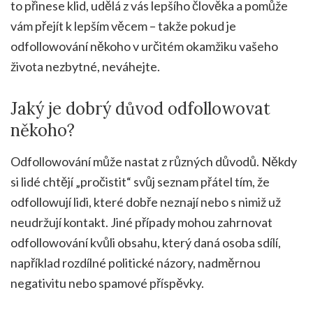
to přinese klid, udělá z vás lepšího člověka a pomůže
vám přejít k lepším věcem – takže pokud je
odfollowování někoho v určitém okamžiku vašeho
života nezbytné, neváhejte.
Jaký je dobrý důvod odfollowovat
někoho?
Odfollowování může nastat z různých důvodů. Někdy
si lidé chtějí „pročistit“ svůj seznam přátel tím, že
odfollowují lidi, které dobře neznají nebo s nimiž už
neudržují kontakt. Jiné případy mohou zahrnovat
odfollowování kvůli obsahu, který daná osoba sdílí,
například rozdílné politické názory, nadměrnou
negativitu nebo spamové příspěvky.