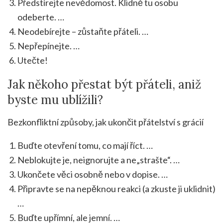
Předstírejte nevědomost. Klidně tu osobu
odeberte. …
Neodebírejte – zůstaňte přáteli. …
Nepřepínejte. …
Utečte!
Jak někoho přestat být přáteli, aniž
byste mu ublížili?
Bezkonfliktní způsoby, jak ukončit přátelství s grácií
Buďte otevření tomu, co mají říct. …
Neblokujte je, neignorujte a ne„strašte“. …
Ukončete věci osobně nebo v dopise. …
Připravte se na nepěknou reakci (a zkuste ji uklidnit)
…
Buďte upřímní, ale jemní. …