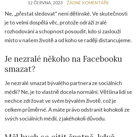
12 ČERVNA, 2023
ŽÁDNÉ KOMENTÁŘE
Ne, „přestat sledovat“ není dětinské. Ve skutečnosti
je to velmi dospělá věc, protože odráží zralé
rozhodování a schopnost posoudit, kdo si zaslouží
místo v našem životě a od koho se raději distancujeme.
Je nezralé někoho na Facebooku
smazat?
Je nezralé smazat bývalého partnera ze sociálních
médií? Ne, je to vlastně docela normální. Většina lidí se
nechce zdržovat ve svém bývalém životě, což je
celkem průměrné. A máte právo odstranit kohokoli ze
svých sociálních médií, z jakéhokoli důvodu.