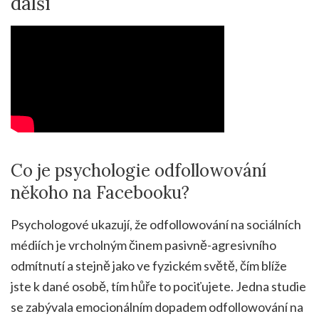
další
Co je psychologie odfollowování
někoho na Facebooku?
Psychologové ukazují, že odfollowování na sociálních
médiích je vrcholným činem pasivně-agresivního
odmítnutí a stejně jako ve fyzickém světě, čím blíže
jste k dané osobě, tím hůře to pociťujete. Jedna studie
se zabývala emocionálním dopadem odfollowování na