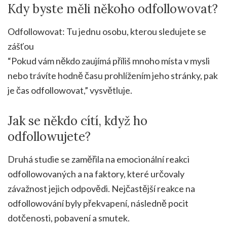
Kdy byste měli někoho odfollowovat?
Odfollowovat: Tu jednu osobu, kterou sledujete se
zášťou
“Pokud vám někdo zaujímá příliš mnoho místa v mysli
nebo trávíte hodně času prohlížením jeho stránky, pak
je čas odfollowovat,” vysvětluje.
Jak se někdo cítí, když ho
odfollowujete?
Druhá studie se zaměřila na emocionální reakci
odfollowovaných a na faktory, které určovaly
závažnost jejich odpovědi. Nejčastější reakce na
odfollowování byly překvapení, následně pocit
dotčenosti, pobavení a smutek.