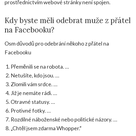
prostřednictvím webové stránky není spojen.
Kdy byste měli odebrat muže z přátel
na Facebooku?
Osm důvodů pro odebrání někoho z přátel na
Facebooku
Přeměnili se na robota. …
Netušíte, kdo jsou. …
Zlomili vám srdce. …
Již je nemáte rádi. …
Otravné statusy. …
Protivné fotky. …
Rozdílné náboženské nebo politické názory. …
„Chtěl jsem zdarma Whopper.“