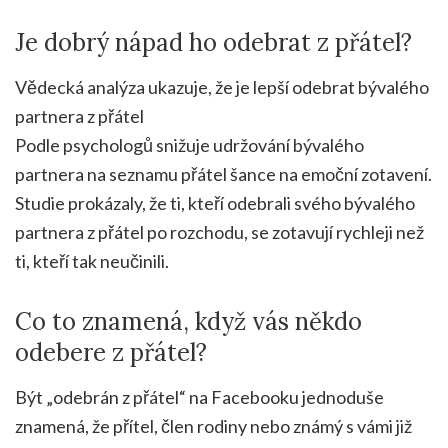
Je dobrý nápad ho odebrat z přátel?
Vědecká analýza ukazuje, že je lepší odebrat bývalého
partnera z přátel
Podle psychologů snižuje udržování bývalého
partnera na seznamu přátel šance na emoční zotavení.
Studie prokázaly, že ti, kteří odebrali svého bývalého
partnera z přátel po rozchodu, se zotavují rychleji než
ti, kteří tak neučinili.
Co to znamená, když vás někdo
odebere z přátel?
Být „odebrán z přátel“ na Facebooku jednoduše
znamená, že přítel, člen rodiny nebo známý s vámi již