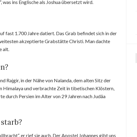
 was ins Englische als Joshua übersetzt wird.
f fast 1.700 Jahre datiert. Das Grab befindet sich in der
 weitesten akzeptierte Grabstätte Christi. Man dachte
 alt.
en?
und Rajgir, in der Nähe von Nalanda, dem alten Sitz der
en Himalaya und verbrachte Zeit in tibetischen Klöstern,
te durch Persien im Alter von 29 Jahren nach Judäa
 starb?
llbracht“, er rief sie auch. Der Apostel Johannes gibt uns