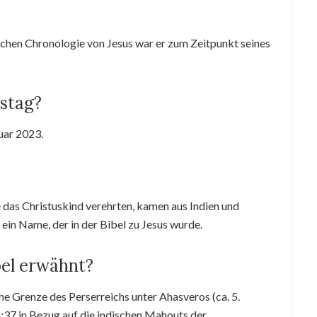
ichen Chronologie von Jesus war er zum Zeitpunkt seines
stag?
uar 2023.
 das Christuskind verehrten, kamen aus Indien und
– ein Name, der in der Bibel zu Jesus wurde.
bel erwähnt?
iche Grenze des Perserreichs unter Ahasveros (ca. 5.
6:37 in Bezug auf die indischen Mahouts der