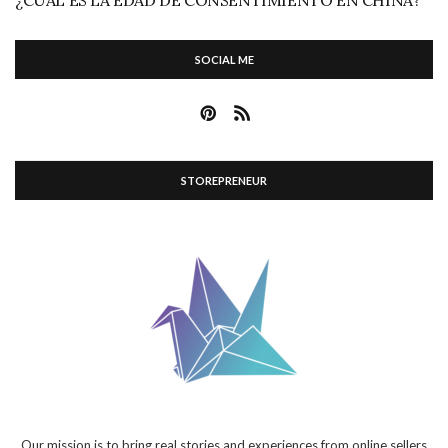
SOCIAL ME
STOREPRENEUR
Our mission is to bring real stories and experiences from online sellers