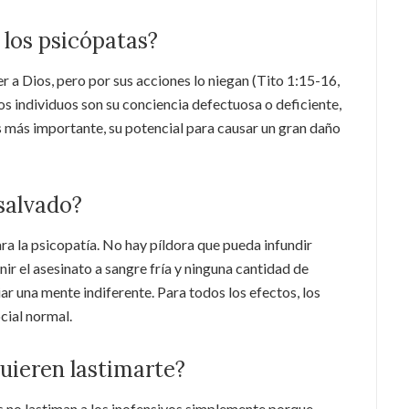
 los psicópatas?
r a Dios, pero por sus acciones lo niegan (Tito 1:15-16,
os individuos son su conciencia defectuosa o deficiente,
 es más importante, su potencial para causar un gran daño
salvado?
la psicopatía. No hay píldora que pueda infundir
r el asesinato a sangre fría y ninguna cantidad de
r una mente indiferente. Para todos los efectos, los
cial normal.
quieren lastimarte?
as no lastiman a los inofensivos simplemente porque