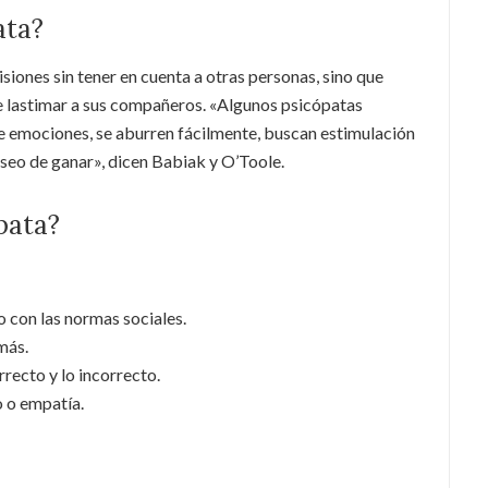
ata?
iones sin tener en cuenta a otras personas, sino que
e lastimar a sus compañeros. «Algunos psicópatas
e emociones, se aburren fácilmente, buscan estimulación
eseo de ganar», dicen Babiak y O’Toole.
pata?
 con las normas sociales.
más.
rrecto y lo incorrecto.
 o empatía.