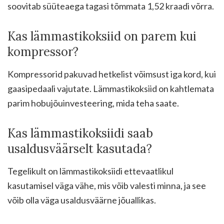
soovitab süüteaega tagasi tõmmata 1,52 kraadi võrra.
Kas lämmastikoksiid on parem kui
kompressor?
Kompressorid pakuvad hetkelist võimsust iga kord, kui
gaasipedaali vajutate. Lämmastikoksiid on kahtlemata
parim hobujõuinvesteering, mida teha saate.
Kas lämmastikoksiidi saab
usaldusväärselt kasutada?
Tegelikult on lämmastikoksiidi ettevaatlikul
kasutamisel väga vähe, mis võib valesti minna, ja see
võib olla väga usaldusväärne jõuallikas.