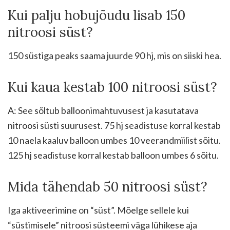
Kui palju hobujõudu lisab 150
nitroosi süst?
150 süstiga peaks saama juurde 90 hj, mis on siiski hea.
Kui kaua kestab 100 nitroosi süst?
A: See sõltub balloonimahtuvusest ja kasutatava
nitroosi süsti suurusest. 75 hj seadistuse korral kestab
10 naela kaaluv balloon umbes 10 veerandmiilist sõitu.
125 hj seadistuse korral kestab balloon umbes 6 sõitu.
Mida tähendab 50 nitroosi süst?
Iga aktiveerimine on “süst”. Mõelge sellele kui
“süstimisele” nitroosi süsteemi väga lühikese aja