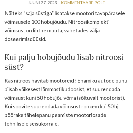
JUUNI 27, 2023
KOMMENTAARE POLE
Näiteks “saja süstiga” lisatakse mootori tavapärasele
võimsusele 100 hobujõudu. Nitroosikomplekti
võimsust on lihtne muuta, vahetades välja
doseerimisdüüsid.
Kui palju hobujõudu lisab nitroosi
süst?
Kas nitroos hävitab mootoreid? Enamiku autode puhul
piisab väikesest lämmastikudoosist, et suurendada
võimsust kuni 50 hobujõu võrra (sõltuvalt mootorist).
Kui soovite suurendada võimsust rohkem kui 50 hj,
pöörake tähelepanu peamiste mootoriosade
tehnilisele seisukorrale.