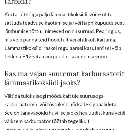
tarbida?
Kui tarbite liiga palju lämmastikoksiidi, võite ohtu
sattuda teadvuse kaotamise ja/või hapnikupuudusest
lämbumise tõttu. Inimesed on nii surnud. Pearinglus,
mis võib panna teid hooletult või ohtlikult käituma.
Lämmastikoksiidi raskel regulaarsel kasutamisel võib
tekkida B12-vitamiini puudus ja aneemia vorm.
Kas ma vajan suuremat karburaatorit
lämmastikoksiidi jaoks?
Vältida tuleks isegi mõõdukalt üle suurusega
karburaatoreid või tõstukeid nõrkade signaalideta.
See on tänavasõidu huvilise jaoks hea uudis, kuna veidi
väiksem karburaator töötab tegelikult
lämmastikoksiidiga paremini kui natuke liiga suur ja