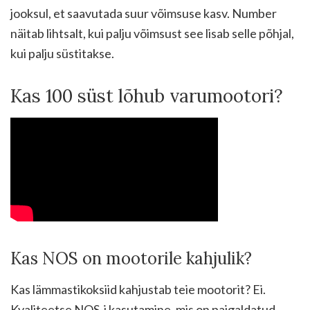
jooksul, et saavutada suur võimsuse kasv. Number
näitab lihtsalt, kui palju võimsust see lisab selle põhjal,
kui palju süstitakse.
Kas 100 süst lõhub varumootori?
Kas NOS on mootorile kahjulik?
Kas lämmastikoksiid kahjustab teie mootorit? Ei.
Kvaliteetse NOS-i kasutamine, mis on paigaldatud