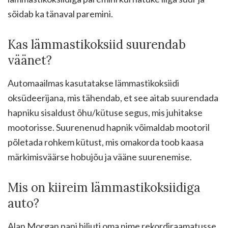
sõidab ka tänaval paremini.
Kas lämmastikoksiid suurendab
väänet?
Automaailmas kasutatakse lämmastikoksiidi
oksüdeerijana, mis tähendab, et see aitab suurendada
hapniku sisaldust õhu/kütuse segus, mis juhitakse
mootorisse. Suurenenud hapnik võimaldab mootoril
põletada rohkem kütust, mis omakorda toob kaasa
märkimisväärse hobujõu ja vääne suurenemise.
Mis on kiireim lämmastikoksiidiga
auto?
Alan Morgan pani hiljuti oma nime rekordiraamatusse