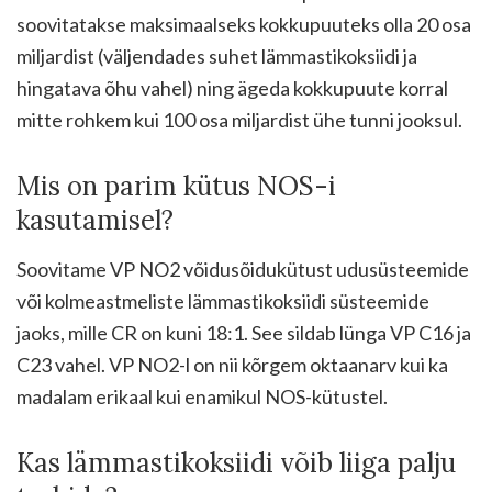
soovitatakse maksimaalseks kokkupuuteks olla 20 osa
miljardist (väljendades suhet lämmastikoksiidi ja
hingatava õhu vahel) ning ägeda kokkupuute korral
mitte rohkem kui 100 osa miljardist ühe tunni jooksul.
Mis on parim kütus NOS-i
kasutamisel?
Soovitame VP NO2 võidusõidukütust udusüsteemide
või kolmeastmeliste lämmastikoksiidi süsteemide
jaoks, mille CR on kuni 18:1. See sildab lünga VP C16 ja
C23 vahel. VP NO2-l on nii kõrgem oktaanarv kui ka
madalam erikaal kui enamikul NOS-kütustel.
Kas lämmastikoksiidi võib liiga palju