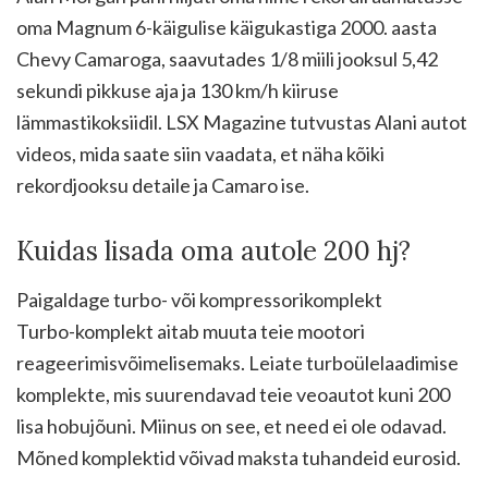
oma Magnum 6-käigulise käigukastiga 2000. aasta
Chevy Camaroga, saavutades 1/8 miili jooksul 5,42
sekundi pikkuse aja ja 130 km/h kiiruse
lämmastikoksiidil. LSX Magazine tutvustas Alani autot
videos, mida saate siin vaadata, et näha kõiki
rekordjooksu detaile ja Camaro ise.
Kuidas lisada oma autole 200 hj?
Paigaldage turbo- või kompressorikomplekt
Turbo-komplekt aitab muuta teie mootori
reageerimisvõimelisemaks. Leiate turboülelaadimise
komplekte, mis suurendavad teie veoautot kuni 200
lisa hobujõuni. Miinus on see, et need ei ole odavad.
Mõned komplektid võivad maksta tuhandeid eurosid.