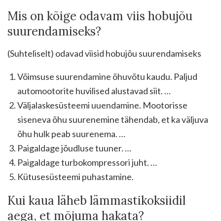
Mis on kõige odavam viis hobujõu
suurendamiseks?
(Suhteliselt) odavad viisid hobujõu suurendamiseks
Võimsuse suurendamine õhuvõtu kaudu. Paljud
automootorite huvilised alustavad siit. …
Väljalaskesüsteemi uuendamine. Mootorisse
siseneva õhu suurenemine tähendab, et ka väljuva
õhu hulk peab suurenema. …
Paigaldage jõudluse tuuner. …
Paigaldage turbokompressori juht. …
Kütusesüsteemi puhastamine.
Kui kaua läheb lämmastikoksiidil
aega, et mõjuma hakata?