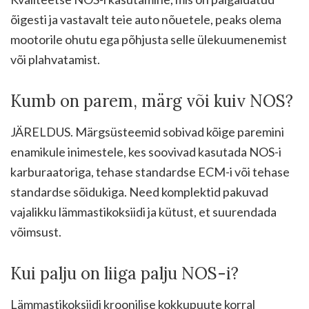
õigesti ja vastavalt teie auto nõuetele, peaks olema
mootorile ohutu ega põhjusta selle ülekuumenemist
või plahvatamist.
Kumb on parem, märg või kuiv NOS?
JÄRELDUS. Märgsüsteemid sobivad kõige paremini
enamikule inimestele, kes soovivad kasutada NOS-i
karburaatoriga, tehase standardse ECM-i või tehase
standardse sõidukiga. Need komplektid pakuvad
vajalikku lämmastikoksiidi ja kütust, et suurendada
võimsust.
Kui palju on liiga palju NOS-i?
Lämmastikoksiidi kroonilise kokkupuute korral