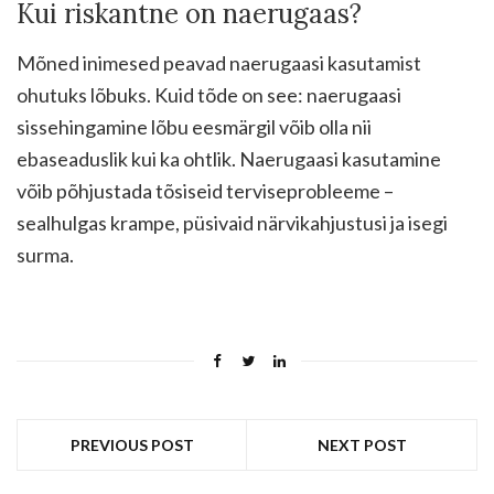
Kui riskantne on naerugaas?
Mõned inimesed peavad naerugaasi kasutamist
ohutuks lõbuks. Kuid tõde on see: naerugaasi
sissehingamine lõbu eesmärgil võib olla nii
ebaseaduslik kui ka ohtlik. Naerugaasi kasutamine
võib põhjustada tõsiseid terviseprobleeme –
sealhulgas krampe, püsivaid närvikahjustusi ja isegi
surma.
PREVIOUS POST
NEXT POST