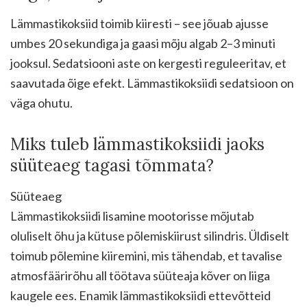
Lämmastikoksiid toimib kiiresti – see jõuab ajusse
umbes 20 sekundiga ja gaasi mõju algab 2–3 minuti
jooksul. Sedatsiooni aste on kergesti reguleeritav, et
saavutada õige efekt. Lämmastikoksiidi sedatsioon on
väga ohutu.
Miks tuleb lämmastikoksiidi jaoks
süüteaeg tagasi tõmmata?
Süüteaeg
Lämmastikoksiidi lisamine mootorisse mõjutab
oluliselt õhu ja kütuse põlemiskiirust silindris. Üldiselt
toimub põlemine kiiremini, mis tähendab, et tavalise
atmosfäärirõhu all töötava süüteaja kõver on liiga
kaugele ees. Enamik lämmastikoksiidi ettevõtteid