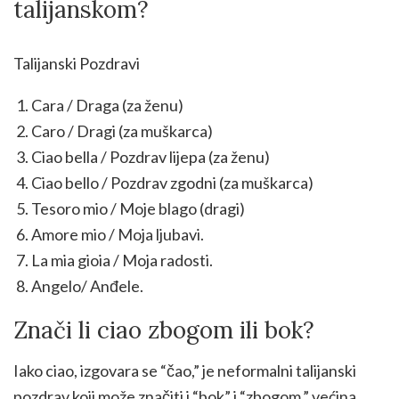
talijanskom?
Talijanski Pozdravi
Cara / Draga (za ženu)
Caro / Dragi (za muškarca)
Ciao bella / Pozdrav lijepa (za ženu)
Ciao bello / Pozdrav zgodni (za muškarca)
Tesoro mio / Moje blago (dragi)
Amore mio / Moja ljubavi.
La mia gioia / Moja radosti.
Angelo/ Anđele.
Znači li ciao zbogom ili bok?
Iako ciao, izgovara se “čao,” je neformalni talijanski
pozdrav koji može značiti i “bok” i “zbogom,” većina