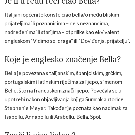
Je li u redu reći ciao Bella?
Italijani općenito koriste ciao bella/o među bliskim
prijateljima ili poznanicima – ne s neznancima,
nadređenima ili starijima – otprilike kao ekvivalent
engleskom “Vidimo se, draga” ili “Doviđenja, prijatelju”.
Koje je englesko značenje Bella?
Bella je povezana s talijanskim, španjolskim, grčkim,
portugalskim i latinskim riječima za lijepo, s imenom
Belle, što na francuskom znači lijepo. Povećala se u
upotrebi nakon objavljivanja knjiga Sumrak autorice
Stephenie Meyer. Također je poznata kao nadimak za
Isabellu, Annabellu ili Arabellu. Bella. Spol.