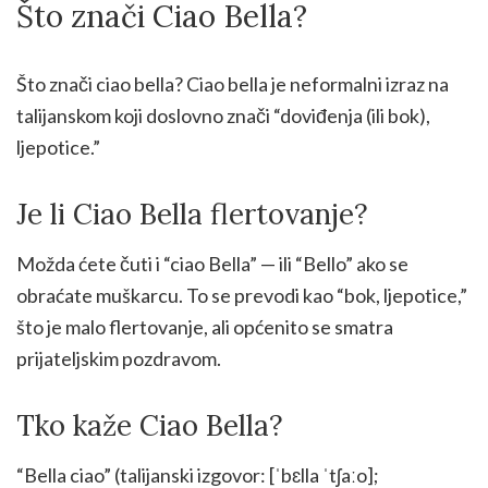
Što znači Ciao Bella?
Što znači ciao bella? Ciao bella je neformalni izraz na
talijanskom koji doslovno znači “doviđenja (ili bok),
ljepotice.”
Je li Ciao Bella flertovanje?
Možda ćete čuti i “ciao Bella” — ili “Bello” ako se
obraćate muškarcu. To se prevodi kao “bok, ljepotice,”
što je malo flertovanje, ali općenito se smatra
prijateljskim pozdravom.
Tko kaže Ciao Bella?
“Bella ciao” (talijanski izgovor: [ˈbɛlla ˈtʃaːo];