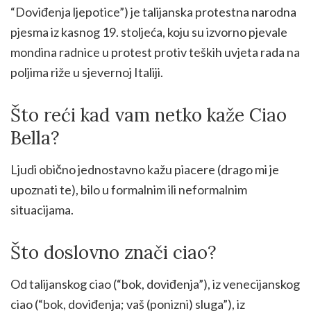
“Doviđenja ljepotice”) je talijanska protestna narodna
pjesma iz kasnog 19. stoljeća, koju su izvorno pjevale
mondina radnice u protest protiv teških uvjeta rada na
poljima riže u sjevernoj Italiji.
Što reći kad vam netko kaže Ciao
Bella?
Ljudi obično jednostavno kažu piacere (drago mi je
upoznati te), bilo u formalnim ili neformalnim
situacijama.
Što doslovno znači ciao?
Od talijanskog ciao (“bok, doviđenja”), iz venecijanskog
ciao (“bok, doviđenja; vaš (ponizni) sluga”), iz