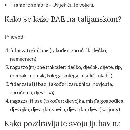
Ti amerò sempre – Uvijek ću te voljeti.
Kako se kaže BAE na talijanskom?
Prijevodi
fidanzato {m} bae (također: zaručnik, dečko,
namijenjen)
ragazzo {m} bae (također: dečko, dječak, dijete, tip,
momak, momak, kolega, kolega, mladić, mladić)
fidanzata {f} bae (također: zaručnica, nevjesta,
zaručnica, djevojka)
ragazza {f} bae (također: djevojka, mlađa gospođica,
djevojka, djevojka, sheila, djevojka, djevojka, judy)
Kako pozdravljate svoju ljubav na