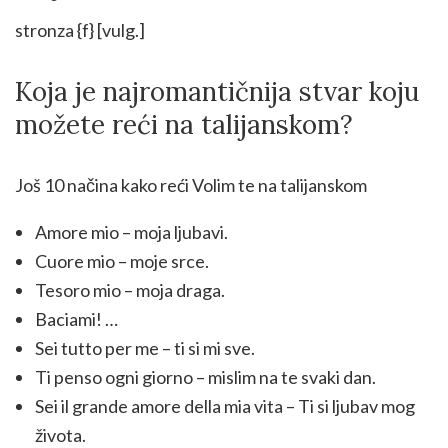
stronza {f} [vulg.]
Koja je najromantičnija stvar koju
možete reći na talijanskom?
Još 10 načina kako reći Volim te na talijanskom
Amore mio – moja ljubavi.
Cuore mio – moje srce.
Tesoro mio – moja draga.
Baciami! …
Sei tutto per me – ti si mi sve.
Ti penso ogni giorno – mislim na te svaki dan.
Sei il grande amore della mia vita – Ti si ljubav mog
života.