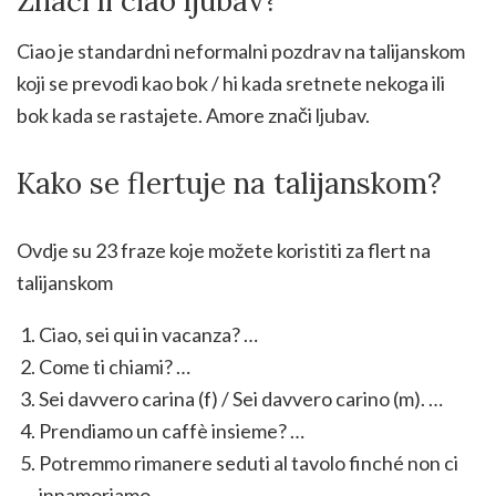
Znači li ciao ljubav?
Ciao je standardni neformalni pozdrav na talijanskom
koji se prevodi kao bok / hi kada sretnete nekoga ili
bok kada se rastajete. Amore znači ljubav.
Kako se flertuje na talijanskom?
Ovdje su 23 fraze koje možete koristiti za flert na
talijanskom
Ciao, sei qui in vacanza? …
Come ti chiami? …
Sei davvero carina (f) / Sei davvero carino (m). …
Prendiamo un caffè insieme? …
Potremmo rimanere seduti al tavolo finché non ci
innamoriamo. …