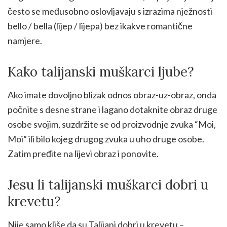
često se međusobno oslovljavaju s izrazima nježnosti
bello / bella (lijep / lijepa) bez ikakve romantične
namjere.
Kako talijanski muškarci ljube?
Ako imate dovoljno blizak odnos obraz-uz-obraz, onda
počnite s desne strane i lagano dotaknite obraz druge
osobe svojim, suzdržite se od proizvodnje zvuka “Moi,
Moi” ili bilo kojeg drugog zvuka u uho druge osobe.
Zatim pređite na lijevi obraz i ponovite.
Jesu li talijanski muškarci dobri u
krevetu?
Nije samo kliše da su Talijani dobri u krevetu –