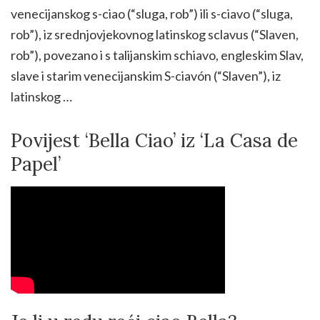
venecijanskog s-ciao (“sluga, rob”) ili s-ciavo (“sluga,
rob”), iz srednjovjekovnog latinskog sclavus (“Slaven,
rob”), povezano i s talijanskim schiavo, engleskim Slav,
slave i starim venecijanskim S-ciavón (“Slaven”), iz
latinskog …
Povijest ‘Bella Ciao’ iz ‘La Casa de
Papel’