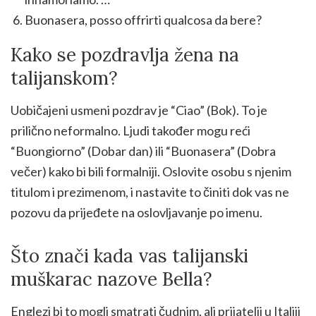
Buonasera, posso offrirti qualcosa da bere?
Kako se pozdravlja žena na
talijanskom?
Uobičajeni usmeni pozdrav je “Ciao” (Bok). To je
prilično neformalno. Ljudi također mogu reći
“Buongiorno” (Dobar dan) ili “Buonasera” (Dobra
večer) kako bi bili formalniji. Oslovite osobu s njenim
titulom i prezimenom, i nastavite to činiti dok vas ne
pozovu da prijeđete na oslovljavanje po imenu.
Što znači kada vas talijanski
muškarac nazove Bella?
Englezi bi to mogli smatrati čudnim, ali prijatelji u Italiji