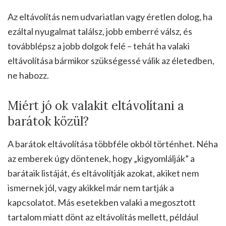
Az eltávolítás nem udvariatlan vagy éretlen dolog, ha
ezáltal nyugalmat találsz, jobb emberré válsz, és
továbblépsz a jobb dolgok felé – tehát ha valaki
eltávolítása bármikor szükségessé válik az életedben,
ne habozz.
Miért jó ok valakit eltávolítani a
barátok közül?
A barátok eltávolítása többféle okból történhet. Néha
az emberek úgy döntenek, hogy „kigyomlálják” a
barátaik listáját, és eltávolítják azokat, akiket nem
ismernek jól, vagy akikkel már nem tartják a
kapcsolatot. Más esetekben valaki a megosztott
tartalom miatt dönt az eltávolítás mellett, például