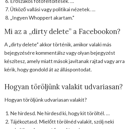
Erőszakos fotófeltöltések. …
Ütköző vallási vagy politikai nézetek. …
„Ingyen Whoppert akartam.”
Mi az a „dirty delete” a Facebookon?
A „dirty delete” akkor történik, amikor valaki más
bejegyzésére kommentálsz vagy olyan bejegyzést
készítesz, amely miatt mások javítanak rajtad vagy arra
kérik, hogy gondold át az álláspontodat.
Hogyan töröljünk valakit udvariasan?
Hogyan töröljünk udvariasan valakit?
Ne hirdesd. Ne hirdesd ki, hogy kit töröltél. …
Tájékoztasd. Mielőtt törölnéd valakit, szólj neki