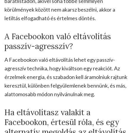
barátlistádon, akivel soha többé semmilyen
körülmények között nem akarsz beszélni, akkor a
letiltás elfogadható és értelmes döntés.
A Facebookon való eltávolítás
passzív-agresszív?
A Facebookon való eltávolítás lehet egy passzív-
agresszív technika, hogy kiváltson egy reakciót. Az
érzelmek energia, és szabadon kell áramolniuk rajtunk
keresztül, különben felgyülemlenek bennünk, és más,
alattomosabb módon nyilvánulnak meg.
Ha eltávolítasz valakit a
Facebookon, értesül róla, és egy
alternatív megoldás az eltávolítás