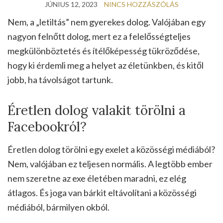
JÚNIUS 12, 2023
NINCS HOZZÁSZÓLÁS
Nem, a „letiltás” nem gyerekes dolog. Valójában egy
nagyon felnőtt dolog, mert ez a felelősségteljes
megkülönböztetés és ítélőképesség tükröződése,
hogy ki érdemli meg a helyet az életünkben, és kitől
jobb, ha távolságot tartunk.
Éretlen dolog valakit törölni a
Facebookról?
Éretlen dolog törölni egy exelet a közösségi médiából?
Nem, valójában ez teljesen normális. A legtöbb ember
nem szeretne az exe életében maradni, ez elég
átlagos. És joga van bárkit eltávolítani a közösségi
médiából, bármilyen okból.