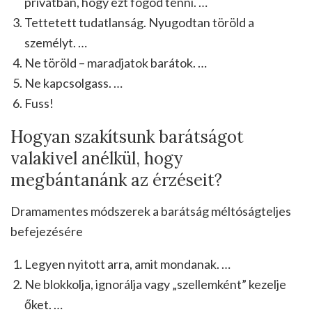
privátban, hogy ezt fogod tenni. …
Tettetett tudatlanság. Nyugodtan töröld a
személyt. …
Ne töröld – maradjatok barátok. …
Ne kapcsolgass. …
Fuss!
Hogyan szakítsunk barátságot
valakivel anélkül, hogy
megbántanánk az érzéseit?
Dramamentes módszerek a barátság méltóságteljes
befejezésére
Legyen nyitott arra, amit mondanak. …
Ne blokkolja, ignorálja vagy „szellemként” kezelje
őket. …