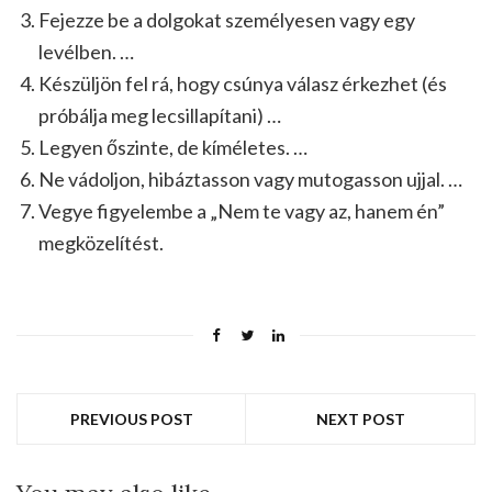
Fejezze be a dolgokat személyesen vagy egy
levélben. …
Készüljön fel rá, hogy csúnya válasz érkezhet (és
próbálja meg lecsillapítani) …
Legyen őszinte, de kíméletes. …
Ne vádoljon, hibáztasson vagy mutogasson ujjal. …
Vegye figyelembe a „Nem te vagy az, hanem én”
megközelítést.
PREVIOUS POST
NEXT POST