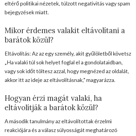
eltérő politikai nézetek, túlzott negativitás vagy spam
bejegyzések miatt.
Mikor érdemes valakit eltávolítani a
barátok közül?
Eltávolítás: Az az egy személy, akit gyűlöletből követsz
„Ha valaki túl sok helyet foglal el a gondolataidban,
vagy sok időt töltesz azzal, hogy megnézed az oldalát,
akkor itt az ideje az eltávolításnak,” magyarázza.
Hogyan érzi magát valaki, ha
eltávolítják a barátok közül?
A második tanulmány az eltávolítottak érzelmi
reakciójára és a válasz súlyosságát meghatározó