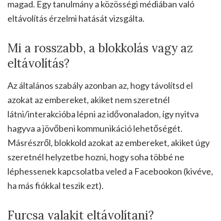
magad. Egy tanulmány a közösségi médiában való
eltávolítás érzelmi hatását vizsgálta.
Mi a rosszabb, a blokkolás vagy az
eltávolítás?
Az általános szabály azonban az, hogy távolítsd el
azokat az embereket, akiket nem szeretnél
látni/interakcióba lépni az idővonaladon, így nyitva
hagyva a jövőbeni kommunikáció lehetőségét.
Másrészről, blokkold azokat az embereket, akiket úgy
szeretnél helyzetbe hozni, hogy soha többé ne
léphessenek kapcsolatba veled a Facebookon (kivéve,
ha más fiókkal teszik ezt).
Furcsa valakit eltávolítani?