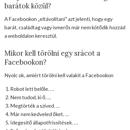
barátok közül?
A Facebookon „eltávolítani” azt jelenti, hogy egy
barát, családtag vagy ismerős már nem kötődik hozzád
a weboldalon keresztül.
Mikor kell törölni egy srácot a
Facebookon?
Nyolc ok, amiért törölni kell valakit a Facebookon
Robot lett belőle. …
Nem tudod, ki ő. …
Megtörték a szíved. …
Már nem kedveled őket. …
Idegesítő állapotfrissítések. …