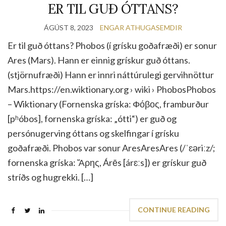
ER TIL GUÐ ÓTTANS?
ÁGÚST 8, 2023
ENGAR ATHUGASEMDIR
Er til guð óttans? Phobos (í grísku goðafræði) er sonur
Ares (Mars). Hann er einnig grískur guð óttans.
(stjörnufræði) Hann er innri náttúrulegi gervihnöttur
Mars.https://en.wiktionary.org › wiki › PhobosPhobos
– Wiktionary (Fornenska gríska: Φόβος, framburður
[pʰóbos], fornenska gríska: „ótti“) er guð og
persónugerving óttans og skelfingar í grísku
goðafræði. Phobos var sonur AresAresAres (/ˈɛəriːz/;
fornenska gríska: Ἄρης, Árēs [árɛːs]) er grískur guð
stríðs og hugrekki. […]
CONTINUE READING