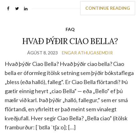
CONTINUE READING
FAQ
HVAÐ ÞÝÐIR CIAO BELLA?
ÁGÚST 8, 2023
ENGAR ATHUGASEMDIR
Hvað þýðir Ciao Bella? Hvað þýðir ciao bella? Ciao
bella er óformleg ítölsk setning sem þýðir bókstaflega
„bless (eða halló), falleg“. Er Ciao Bella flörtandi? Þú
gætir einnig heyrt „ciao Bella“ — eða „Bello“ ef þú
mælir við karl. Það þýðir „halló, fallegur,“ sem er smá
flörtandi, en yfirleitt er það meint sem vinalegt
kveðjufall. Hver segir Ciao Bella? „Bella ciao“ (ítölsk
framburður: [ˈbɛlla ˈtʃaːo]; […]