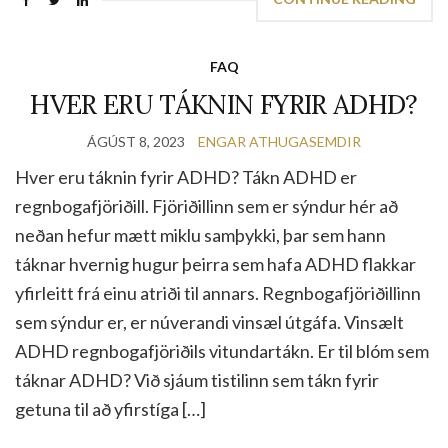
FAQ
HVER ERU TÁKNIN FYRIR ADHD?
ÁGÚST 8, 2023
ENGAR ATHUGASEMDIR
Hver eru táknin fyrir ADHD? Tákn ADHD er
regnbogafjöriðill. Fjöriðillinn sem er sýndur hér að
neðan hefur mætt miklu samþykki, þar sem hann
táknar hvernig hugur þeirra sem hafa ADHD flakkar
yfirleitt frá einu atriði til annars. Regnbogafjöriðillinn
sem sýndur er, er núverandi vinsæl útgáfa. Vinsælt
ADHD regnbogafjöriðils vitundartákn. Er til blóm sem
táknar ADHD? Við sjáum tistilinn sem tákn fyrir
getuna til að yfirstíga […]