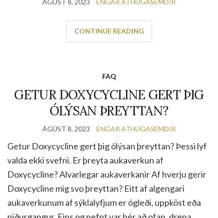
ÁGÚST 8, 2023
ENGAR ATHUGASEMDIR
CONTINUE READING
FAQ
GETUR DOXYCYCLINE GERT ÞIG
ÓLÝSAN ÞREYTTAN?
ÁGÚST 8, 2023
ENGAR ATHUGASEMDIR
Getur Doxycycline gert þig ólýsan þreyttan? Þessi lyf
valda ekki svefni. Er þreyta aukaverkun af
Doxycycline? Alvarlegar aukaverkanir Af hverju gerir
Doxycycline mig svo þreyttan? Eitt af algengari
aukaverkunum af sýklalyfjum er ógleði, uppköst eða
niðurgangur. Eins og nefnt var hér að ofan, drepa