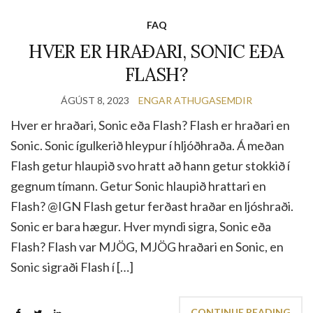
FAQ
HVER ER HRAÐARI, SONIC EÐA
FLASH?
ÁGÚST 8, 2023
ENGAR ATHUGASEMDIR
Hver er hraðari, Sonic eða Flash? Flash er hraðari en
Sonic. Sonic ígulkerið hleypur í hljóðhraða. Á meðan
Flash getur hlaupið svo hratt að hann getur stokkið í
gegnum tímann. Getur Sonic hlaupið hrattari en
Flash? @IGN Flash getur ferðast hraðar en ljóshraði.
Sonic er bara hægur. Hver myndi sigra, Sonic eða
Flash? Flash var MJÖG, MJÖG hraðari en Sonic, en
Sonic sigraði Flash í […]
CONTINUE READING