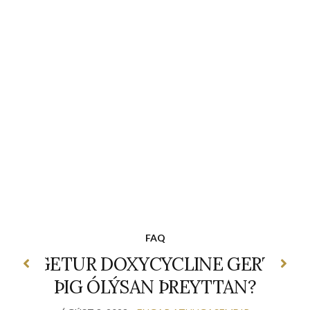
FAQ
GETUR DOXYCYCLINE GERT
ÞIG ÓLÝSAN ÞREYTTAN?