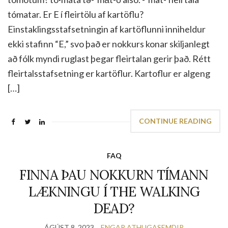
tómatar. Er E í fleirtölu af kartöflu?
Einstaklingsstafsetningin af kartöflunni inniheldur
ekki stafinn “E,” svo það er nokkurs konar skiljanlegt
að fólk myndi ruglast þegar fleirtalan gerir það. Rétt
fleirtalsstafsetning er kartöflur. Kartoflur er algeng
[…]
CONTINUE READING
FAQ
FINNA ÞAU NOKKURN TÍMANN
LÆKNINGU Í THE WALKING
DEAD?
ÁGÚST 8, 2023
ENGAR ATHUGASEMDIR