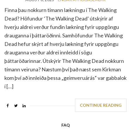
Finna þau nokkurn tímann lækningu í The Walking
Dead? Höfundur ‘The Walking Dead’ útskýrir af
hverju aldrei verður fundin lækning fyrir uppgöngu
drauganna í þáttaröðinni. Samhöfundur The Walking
Dead hefur skýrt af hverju lækning fyrir uppgöngu
drauganna verður aldrei innleidd í sögu
þáttaröðarinnar. Útskýrir The Walking Dead nokkurn
tímann veiruna? Næstum því það næst sem Kirkman
kom því að innleiða þessa „geimveruárás“ var gabbalok
í […]
CONTINUE READING
FAQ