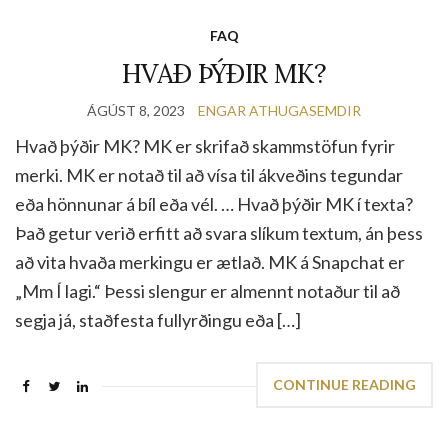
FAQ
HVAÐ ÞÝÐIR MK?
ÁGÚST 8, 2023
ENGAR ATHUGASEMDIR
Hvað þýðir MK? MK er skrifað skammstöfun fyrir
merki. MK er notað til að vísa til ákveðins tegundar
eða hönnunar á bíl eða vél. … Hvað þýðir MK í texta?
Það getur verið erfitt að svara slíkum textum, án þess
að vita hvaða merkingu er ætlað. MK á Snapchat er
„Mm Í lagi.“ Þessi slengur er almennt notaður til að
segja já, staðfesta fullyrðingu eða […]
CONTINUE READING