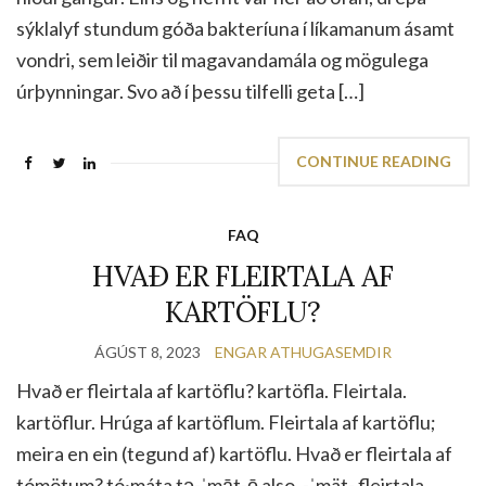
sýklalyf stundum góða bakteríuna í líkamanum ásamt
vondri, sem leiðir til magavandamála og mögulega
úrþynningar. Svo að í þessu tilfelli geta […]
CONTINUE READING
FAQ
HVAÐ ER FLEIRTALA AF
KARTÖFLU?
ÁGÚST 8, 2023
ENGAR ATHUGASEMDIR
Hvað er fleirtala af kartöflu? kartöfla. Fleirtala.
kartöflur. Hrúga af kartöflum. Fleirtala af kartöflu;
meira en ein (tegund af) kartöflu. Hvað er fleirtala af
tómötum? tó·​máta tə-ˈmāt-ō also. -ˈmät- fleirtala