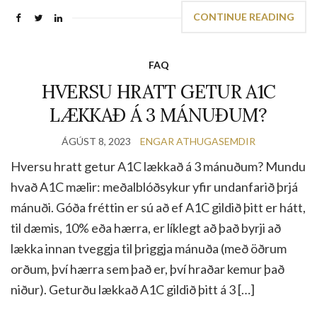
CONTINUE READING
FAQ
HVERSU HRATT GETUR A1C
LÆKKAÐ Á 3 MÁNUÐUM?
ÁGÚST 8, 2023
ENGAR ATHUGASEMDIR
Hversu hratt getur A1C lækkað á 3 mánuðum? Mundu
hvað A1C mælir: meðalblóðsykur yfir undanfarið þrjá
mánuði. Góða fréttin er sú að ef A1C gildið þitt er hátt,
til dæmis, 10% eða hærra, er líklegt að það byrji að
lækka innan tveggja til þriggja mánuða (með öðrum
orðum, því hærra sem það er, því hraðar kemur það
niður). Geturðu lækkað A1C gildið þitt á 3 […]