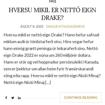
FAQ
HVERSU MIKIL ER NETTÓ EIGN
DRAKE?
ÁGÚST 8, 2023
ENGAR ATHUGASEMDIR
Hversu mikil er nettó eign Drake? Hann hefur safnað
miklum auði úr tónlistarferli sínu. Hins vegar hefur
hann einnig grætt peninga úr leikaraferli sínu. Nettó
eign Drake 2022 er núna um 260 milljónir dollara.
Hann er stór og vel heppnaður persónuleiki í Kanada,
sem er þekktur um allan heim fyrir framúrskarandi
söng eða rapp. Hversu mikil er nettó eign Nicki Minaj?
Nettó eign Nicki Minaj […]
CONTINUE READING