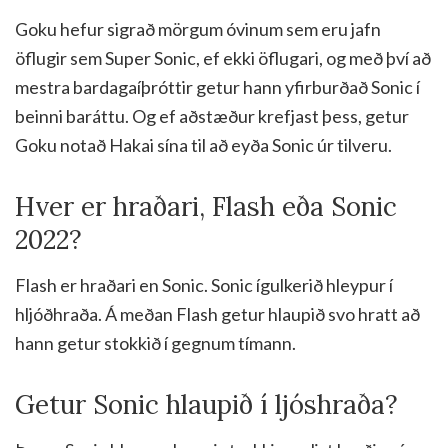
Goku hefur sigrað mörgum óvinum sem eru jafn
öflugir sem Super Sonic, ef ekki öflugari, og með því að
mestra bardagaíþróttir getur hann yfirburðað Sonic í
beinni baráttu. Og ef aðstæður krefjast þess, getur
Goku notað Hakai sína til að eyða Sonic úr tilveru.
Hver er hraðari, Flash eða Sonic
2022?
Flash er hraðari en Sonic. Sonic ígulkerið hleypur í
hljóðhraða. Á meðan Flash getur hlaupið svo hratt að
hann getur stokkið í gegnum tímann.
Getur Sonic hlaupið í ljóshraða?