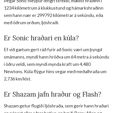
Þegar Sonic hleypur lengri strekki, mælist hraðinn í
1234 kílómetrum á klukkustund og hámarkshraðinn
sem hann nær er 299792 kílómetrar á sekúndu, eða
með öðrum orðum, ljóshraði.
Er Sonic hraðari en kúla?
Ef við gætum gert ráð fyrir að Sonic væri um þyngd
smámanns, myndi hann hröðva um 64 metra á sekúndu
í öðru veldi, sem myndi mynda kraft um 4,480
Newtons. Kúla flýgur hins vegar með meðalhraða um
2,736 km/klst.
Er Shazam jafn hraður og Flash?
Shazam getur flugið í ljóshraða, sem gerir hann hraðari
en nánast allar aðrar hetjur, en bæði Barry Allen og