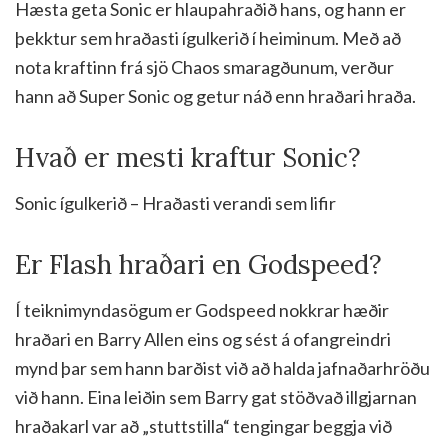
Hæsta geta Sonic er hlaupahraðið hans, og hann er
þekktur sem hraðasti ígulkerið í heiminum. Með að
nota kraftinn frá sjö Chaos smaragðunum, verður
hann að Super Sonic og getur náð enn hraðari hraða.
Hvað er mesti kraftur Sonic?
Sonic ígulkerið – Hraðasti verandi sem lifir
Er Flash hraðari en Godspeed?
Í teiknimyndasögum er Godspeed nokkrar hæðir
hraðari en Barry Allen eins og sést á ofangreindri
mynd þar sem hann barðist við að halda jafnaðarhröðu
við hann. Eina leiðin sem Barry gat stöðvað illgjarnan
hraðakarl var að „stuttstilla“ tengingar beggja við