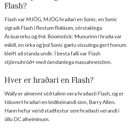
Flash?
Flash var MJÖG, MJÖG hraðari en Sonic, en Sonic
sigraði Flash í flestum flokkum, sérstaklega
Árásarorku og Þol. Boomstick: Munurinn í hraða var
mikill, en orka og þol Sonic gætu vissulega gert honum
kleift að standa undir. Í besta falli var Flash
stjörnuhröð+ með óendanlega massahneistinn.
Hver er hraðari en Flash?
Wally er almennt séð talinn vera hraðasti Flash, og er
töluvert hraðari en leiðbeinandi sinn, Barry Allen.
Hann hefur verið staðfestur sem hraðasti verandi í
öllu DC alheiminum.