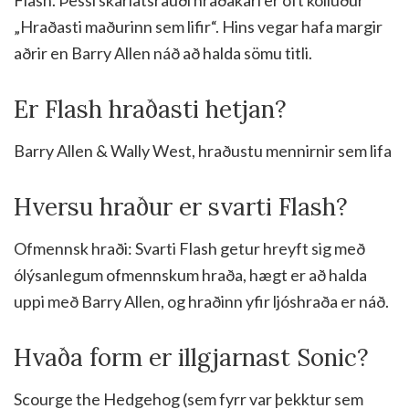
„Hraðasti maðurinn sem lifir“. Hins vegar hafa margir
aðrir en Barry Allen náð að halda sömu titli.
Er Flash hraðasti hetjan?
Barry Allen & Wally West, hraðustu mennirnir sem lifa
Hversu hraður er svarti Flash?
Ofmennsk hraði: Svarti Flash getur hreyft sig með
ólýsanlegum ofmennskum hraða, hægt er að halda
uppi með Barry Allen, og hraðinn yfir ljóshraða er náð.
Hvaða form er illgjarnast Sonic?
Scourge the Hedgehog (sem fyrr var þekktur sem