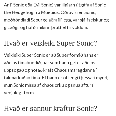
Anti Sonic eða Evil Sonic) var illgjarn útgáfa af Sonic
the Hedgehog frá Moebius. Öðruvísi en Sonic,
meðhöndladi Scourge aðra illilega, var sjálfselskur og
græðgi, og hafði mikinn þrátt eftir völdum.
Hvað er veikleiki Super Sonic?
Veikleiki Super Sonic er að Super formið hans er
aðeins tímabundið, þar sem hann getur aðeins
uppsogað og notað kraft Chaos smaragdanna í
takmarkaðan tíma. Ef hann er of lengi í þessari mynd,
mun Sonic missa af chaos orku og snúa aftur í
venjulegt form.
Hvað er sannur kraftur Sonic?