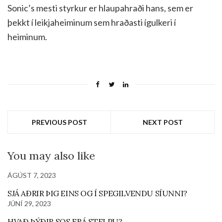
Sonic’s mesti styrkur er hlaupahraði hans, sem er
þekkt í leikjaheiminum sem hraðasti ígulkeri í
heiminum.
PREVIOUS POST
NEXT POST
You may also like
ÁGÚST 7, 2023
SJÁ AÐRIR ÞIG EINS OG Í SPEGILVENDU SÍUNNI?
JÚNÍ 29, 2023
HVAÐ ÞÝÐIR SOS FRÁ STELPU?