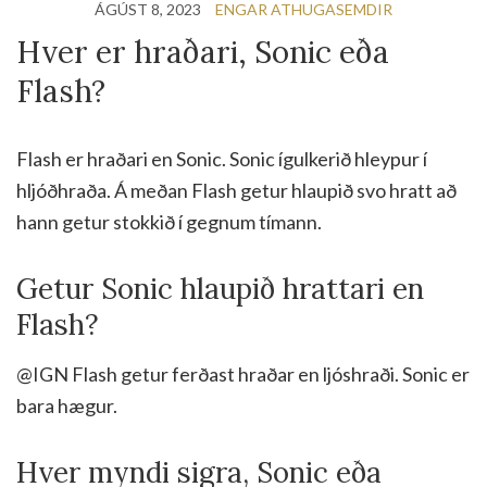
ÁGÚST 8, 2023
ENGAR ATHUGASEMDIR
Hver er hraðari, Sonic eða
Flash?
Flash er hraðari en Sonic. Sonic ígulkerið hleypur í
hljóðhraða. Á meðan Flash getur hlaupið svo hratt að
hann getur stokkið í gegnum tímann.
Getur Sonic hlaupið hrattari en
Flash?
@IGN Flash getur ferðast hraðar en ljóshraði. Sonic er
bara hægur.
Hver myndi sigra, Sonic eða