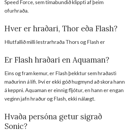
Speed Force, sem tímabundið klippti af þeim
ofurhraða.
Hver er hraðari, Thor eða Flash?
Hlutfallið milli lestrarhraða Thors og Flash er
Er Flash hraðari en Aquaman?
Eins og fram kemur, er Flash þekktur sem hraðasti
maðurinn á lífi. Því er ekki góð hugmynd að skora hann
á keppni. Aquaman er einnig fljótur, en hann er engan
veginn jafn hraður og Flash, ekki nálægt.
Hvaða persóna getur sigrað
Sonic?