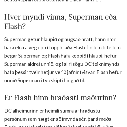
Hver myndi vinna, Superman eða
Flash?
Superman getur hlaupið og hugsað hratt, hann nær
bara ekki alveg upp í topphraða Flash. Í öllum tilfellum
þegar Superman og Flash hafa keppið í hlaupi, hefur
Superman aldrei unnið, og í allri sögu DC teiknimynda
hafa þessir tveir hetjur verið jafnir tvisvar. Flash hefur
unnið Superman í tvo skipti hingað til.
Er Flash hinn hraðasti maðurinn?
DC alheimurinn er heimili sumra af hraðustu
persónum sem hægt er að ímynda sér, þar á meðal
Flash. Þessi skarlatsrauði hraðakarl er oft kölluður