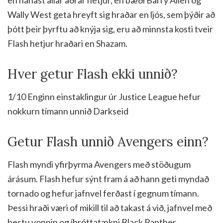
Wally West geta hreyft sig hraðar en ljós, sem þýðir að
þótt þeir þyrftu að knýja sig, eru að minnsta kosti tveir
Flash hetjur hraðari en Shazam.
Hver getur Flash ekki unnið?
1/10 Enginn einstaklingur úr Justice League hefur
nokkurn tímann unnið Darkseid
Getur Flash unnið Avengers einn?
Flash myndi yfirþyrma Avengers með stöðugum
árásum. Flash hefur sýnt fram á að hann geti myndað
tornado og hefur jafnvel ferðast í gegnum tímann.
Þessi hraði væri of mikill til að takast á við, jafnvel með
bestu vopnin og íþróttatækni Black Panther.