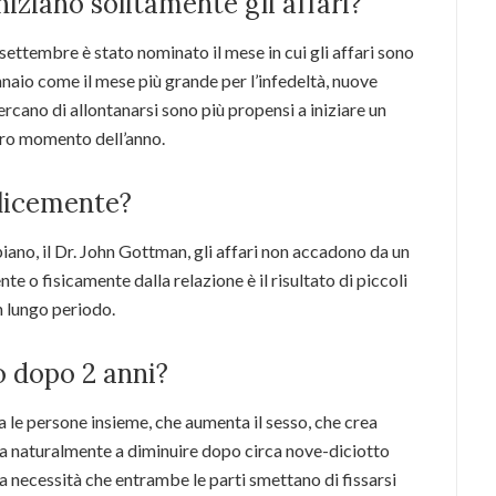
niziano solitamente gli affari?
ettembre è stato nominato il mese in cui gli affari sono
naio come il mese più grande per l’infedeltà, nuove
rcano di allontanarsi sono più propensi a iniziare un
ltro momento dell’anno.
plicemente?
iano, il Dr. John Gottman, gli affari non accadono da un
nte o fisicamente dalla relazione è il risultato di piccoli
un lungo periodo.
no dopo 2 anni?
ga le persone insieme, che aumenta il sesso, che crea
ia naturalmente a diminuire dopo circa nove-diciotto
la necessità che entrambe le parti smettano di fissarsi