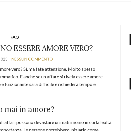
FAQ
SONO ESSERE AMORE VERO?
2023
NESSUN COMMENTO
amore vero? Sì, ma fate attenzione. Molto spesso
rammatico. E anche se un affare si rivela essere amore
e e funzionante sarà difficile e richiederà tempo e
no mai in amore?
li affari possono devastare un matrimonio in cui la lealtà
a importanza. Le persone potrebbero iniziarlo come