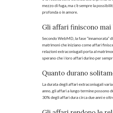
mezzo di fuga, ma c’è sempre la possibili
profonda o in amore.
Gli affari finiscono mai
Secondo WebMD, la fase “innamorata” di un
matrimoni che iniziano come affari finisce
relazioni extraconiugali porta al matrimon
sperano che i loro affari durino per sempr
Quanto durano solitame
La durata degli affari extraconiugali varia
anno, gli affari a lungo termine possono du
30% degli affari dura circa due anni e oltr
Gli affari rendono le rel