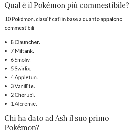
Qual è il Pokémon più commestibile?
10 Pokémon, classificati in base a quanto appaiono
commestibili
8 Clauncher.
7 Miltank.
6 Smoliv.
5 Swirlix.
4 Appletun.
3 Vanillite.
2 Cherubi.
1 Alcremie.
Chi ha dato ad Ash il suo primo
Pokémon?