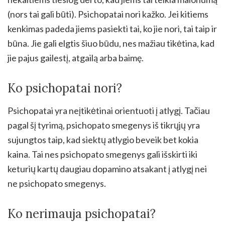
(nors tai gali būti). Psichopatai nori kažko. Jei kitiems
kenkimas padeda jiems pasiekti tai, ko jie nori, tai taip ir
būna. Jie gali elgtis šiuo būdu, nes mažiau tikėtina, kad
jie pajus gailestį, atgailą arba baimę.
Ko psichopatai nori?
Psichopatai yra neįtikėtinai orientuoti į atlygį. Tačiau
pagal šį tyrimą, psichopato smegenys iš tikrųjų yra
sujungtos taip, kad siektų atlygio beveik bet kokia
kaina. Tai nes psichopato smegenys gali išskirti iki
keturių kartų daugiau dopamino atsakant į atlygį nei
ne psichopato smegenys.
Ko nerimauja psichopatai?