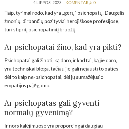
4 LIEPOS, 2023
KOMENTARŲ: 0
Taip, tyrimai rodo, kad yra „gerų“ psichopatų. Daugelis
žmonių, dirbančių pozityviai herojiškose profesijose,
turi stiprių psichopatinių bruožų.
Ar psichopatai žino, kad yra pikti?
Psichopatai gali žinoti, ką daro, ir kad tai, ką jie daro,
yra techniškai bloga, tačiau jie gali nejausti to paties
dėl to kaip ne-psichopatai, dėl jų sumažėjusio
empatijos pajėgumo.
Ar psichopatas gali gyventi
normalų gyvenimą?
Ir nors kalėjimuose yra proporcingai daugiau