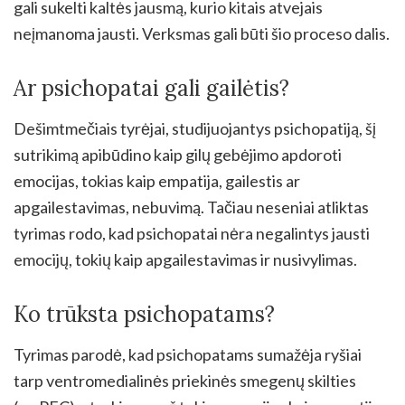
gali sukelti kaltės jausmą, kurio kitais atvejais
neįmanoma jausti. Verksmas gali būti šio proceso dalis.
Ar psichopatai gali gailėtis?
Dešimtmečiais tyrėjai, studijuojantys psichopatiją, šį
sutrikimą apibūdino kaip gilų gebėjimo apdoroti
emocijas, tokias kaip empatija, gailestis ar
apgailestavimas, nebuvimą. Tačiau neseniai atliktas
tyrimas rodo, kad psichopatai nėra negalintys jausti
emocijų, tokių kaip apgailestavimas ir nusivylimas.
Ko trūksta psichopatams?
Tyrimas parodė, kad psichopatams sumažėja ryšiai
tarp ventromedialinės priekinės smegenų skilties