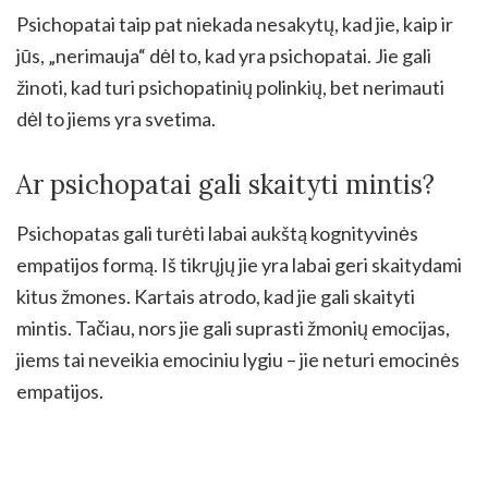
Psichopatai taip pat niekada nesakytų, kad jie, kaip ir
jūs, „nerimauja“ dėl to, kad yra psichopatai. Jie gali
žinoti, kad turi psichopatinių polinkių, bet nerimauti
dėl to jiems yra svetima.
Ar psichopatai gali skaityti mintis?
Psichopatas gali turėti labai aukštą kognityvinės
empatijos formą. Iš tikrųjų jie yra labai geri skaitydami
kitus žmones. Kartais atrodo, kad jie gali skaityti
mintis. Tačiau, nors jie gali suprasti žmonių emocijas,
jiems tai neveikia emociniu lygiu – jie neturi emocinės
empatijos.