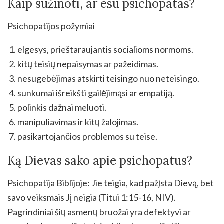
Kaip sužinoti, ar esu psichopatas?
Psichopatijos požymiai
elgesys, prieštaraujantis socialioms normoms.
kitų teisių nepaisymas ar pažeidimas.
nesugebėjimas atskirti teisingo nuo neteisingo.
sunkumai išreikšti gailėjimąsi ar empatiją.
polinkis dažnai meluoti.
manipuliavimas ir kitų žalojimas.
pasikartojančios problemos su teise.
Ką Dievas sako apie psichopatus?
Psichopatija Biblijoje: Jie teigia, kad pažįsta Dievą, bet
savo veiksmais Jį neigia (Titui 1:15-16, NIV).
Pagrindiniai šių asmenų bruožai yra defektyvi ar