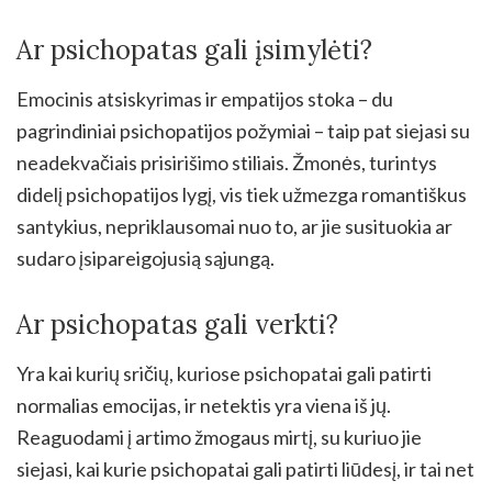
Ar psichopatas gali įsimylėti?
Emocinis atsiskyrimas ir empatijos stoka – du
pagrindiniai psichopatijos požymiai – taip pat siejasi su
neadekvačiais prisirišimo stiliais. Žmonės, turintys
didelį psichopatijos lygį, vis tiek užmezga romantiškus
santykius, nepriklausomai nuo to, ar jie susituokia ar
sudaro įsipareigojusią sąjungą.
Ar psichopatas gali verkti?
Yra kai kurių sričių, kuriose psichopatai gali patirti
normalias emocijas, ir netektis yra viena iš jų.
Reaguodami į artimo žmogaus mirtį, su kuriuo jie
siejasi, kai kurie psichopatai gali patirti liūdesį, ir tai net