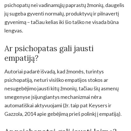
psichopatų nei vadinamųjų paprastų žmonių, daugelis
jų sugeba gyventi normalų, produktyvų ir pilnavertį
gyvenimą – tačiau kelias iki šio taško ne visada būna
lengvas.
Ar psichopatas gali jausti
empatiją?
Autoriai padarė išvadą, kad žmonės, turintys
psichopatiją, neturi visiško empatijos stokos ar
nesugebėjimo jausti kitų žmonių, tačiau šių asmenų
smegenyse įsijungiantys mechanizmai nėra
automatiškai aktyvuojami (žr. taip pat Keysers ir
Gazzola, 2014 apie gebėjimą prieš polinkį į empatiją).