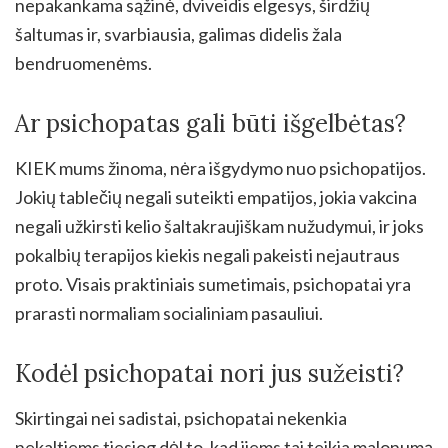
nepakankama sąžinė, dviveidis elgesys, širdžių
šaltumas ir, svarbiausia, galimas didelis žala
bendruomenėms.
Ar psichopatas gali būti išgelbėtas?
KIEK mums žinoma, nėra išgydymo nuo psichopatijos.
Jokių tablečių negali suteikti empatijos, jokia vakcina
negali užkirsti kelio šaltakraujiškam nužudymui, ir joks
pokalbių terapijos kiekis negali pakeisti nejautraus
proto. Visais praktiniais sumetimais, psichopatai yra
prarasti normaliam socialiniam pasauliui.
Kodėl psichopatai nori jus sužeisti?
Skirtingai nei sadistai, psichopatai nekenkia
nekaltiems tiesiog dėl to, kad jiems tai teikia malonumą