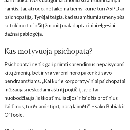
ramūs, tai, atrodo, netaikoma tiems, kurie turi ASPD ar
psichopatiją. Tyrėjai teigia, kad su amžiumi asmenybės
sutrikimo turinčių žmonių maladaptaciniai elgesiai
dažnai pablogėja.
Kas motyvuoja psichopatą?
Psichopatai ne tik gali priimti sprendimus nepaisydami
kitų žmonių, bet ir yra varomi noro pakenkti savo
bendraamžiams. „Kai kurie korporatyviniai psichopatai
mėgaujasi ieškodami aštrių pojūčių, greitai
nuobodžiauja, ieško stimuliacijos ir žaidžia protinius
žaidimus, turėdami stiprų norą laimėti“, – sako Babiak ir
O’Toole.