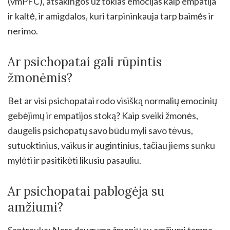
(vmPFC), atsakingos už tokias emocijas kaip empatija
ir kaltė, ir amigdalos, kuri tarpininkauja tarp baimės ir
nerimo.
Ar psichopatai gali rūpintis
žmonėmis?
Bet ar visi psichopatai rodo visišką normalių emocinių
gebėjimų ir empatijos stoką? Kaip sveiki žmonės,
daugelis psichopatų savo būdu myli savo tėvus,
sutuoktinius, vaikus ir augintinius, tačiau jiems sunku
mylėti ir pasitikėti likusiu pasauliu.
Ar psichopatai pablogėja su
amžiumi?
Santrauka: Nors dauguma žmonių su amžiumi tampa