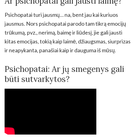
Ar psichopatai gali jausti laimę?
Psichopatai turi jausmų… na, bent jau kai kuriuos
jausmus. Nors psichopatai parodo tam tikrą emocijų
trūkumą, pvz., nerimą, baimę ir liūdesį, jie gali jausti
kitas emocijas, tokią kaip laimė, džiaugsmas, siurprizas
ir neapykanta, panašiai kaip ir dauguma iš mūsų.
Psichopatai: Ar jų smegenys gali
būti sutvarkytos?