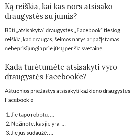
Ką reiškia, kai kas nors atsisako
draugystės su jumis?
Būti „atsisakyta“ draugystės „Facebook“ tiesiog
reiškia, kad draugas, šeimos narys ar pažįstamas
nebeprisijungia prie jūsų per šią svetainę.
Kada turėtumėte atsisakyti vyro
draugystės Facebook’e?
Aštuonios priežastys atsisakyti kažkieno draugystės
Facebook’e
Jie tapo robotu. …
Nežinote, kas jie yra. …
Jie jus sudaužė. …