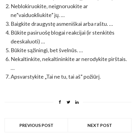
Neblokiruokite, neignoruokite ar
ne”vaiduokliukite” jų. …
Baigkite draugystę asmeniškai arba raštu. …
Būkite pasiruošę blogai reakcijai (ir stenkitės
deeskaluoti) …
Būkite sąžiningi, bet švelnūs. …
Nekaltinkite, nekaltininkite ar nerodykite pirštais.
…
Apsvarstykite „Tai ne tu, tai aš” požiūrį.
PREVIOUS POST
NEXT POST