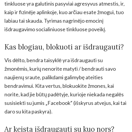
tinkluose yra galutinis pasyviai agresyvus atmestis, ir,
kaip ir fizinėje aplinkoje, kuo arčiau esate žmogui, tuo
labiau tai skauda. Tyrimas nagrinėjo emocinį
išdraugavimo socialiniuose tinkluose poveikį.
Kas blogiau, blokuoti ar išdraugauti?
Vis dėlto, bendra taisyklė yra išdraugauti su
žmonėmis, kurių nenorite matyti / bendrauti savo
naujienų sraute, palikdami galimybę ateities
bendravimui. Kita vertus, blokuokite žmones, kai
norite, kad jie būtų padėtyje, kurioje niekada negalės
susisiekti su jumis „Facebook“ (išskyrus atvejus, kai tai
daro su kita paskyra).
Ar keista išdraugauti su kuo nors?