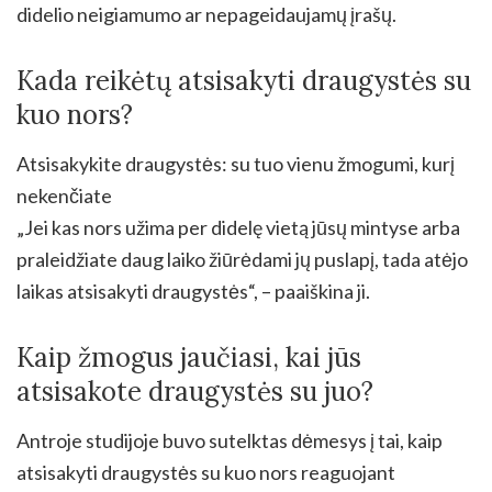
didelio neigiamumo ar nepageidaujamų įrašų.
Kada reikėtų atsisakyti draugystės su
kuo nors?
Atsisakykite draugystės: su tuo vienu žmogumi, kurį
nekenčiate
„Jei kas nors užima per didelę vietą jūsų mintyse arba
praleidžiate daug laiko žiūrėdami jų puslapį, tada atėjo
laikas atsisakyti draugystės“, – paaiškina ji.
Kaip žmogus jaučiasi, kai jūs
atsisakote draugystės su juo?
Antroje studijoje buvo sutelktas dėmesys į tai, kaip
atsisakyti draugystės su kuo nors reaguojant