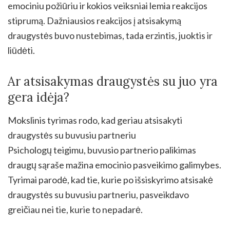
emociniu požiūriu ir kokios veiksniai lemia reakcijos
stiprumą. Dažniausios reakcijos į atsisakymą
draugystės buvo nustebimas, tada erzintis, juoktis ir
liūdėti.
Ar atsisakymas draugystės su juo yra
gera idėja?
Mokslinis tyrimas rodo, kad geriau atsisakyti
draugystės su buvusiu partneriu
Psichologų teigimu, buvusio partnerio palikimas
draugų sąraše mažina emocinio pasveikimo galimybes.
Tyrimai parodė, kad tie, kurie po išsiskyrimo atsisakė
draugystės su buvusiu partneriu, pasveikdavo
greičiau nei tie, kurie to nepadarė.