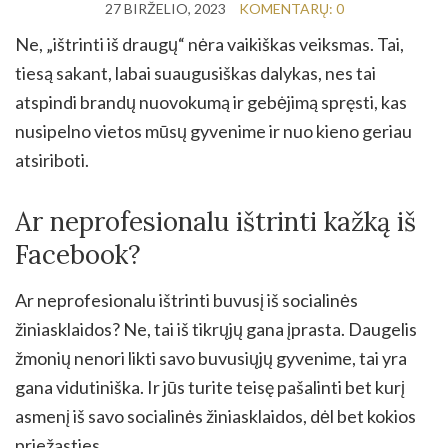
27 BIRŽELIO, 2023
KOMENTARŲ: 0
Ne, „ištrinti iš draugų“ nėra vaikiškas veiksmas. Tai,
tiesą sakant, labai suaugusiškas dalykas, nes tai
atspindi brandų nuovokumą ir gebėjimą spręsti, kas
nusipelno vietos mūsų gyvenime ir nuo kieno geriau
atsiriboti.
Ar neprofesionalu ištrinti kažką iš
Facebook?
Ar neprofesionalu ištrinti buvusį iš socialinės
žiniasklaidos? Ne, tai iš tikrųjų gana įprasta. Daugelis
žmonių nenori likti savo buvusiųjų gyvenime, tai yra
gana vidutiniška. Ir jūs turite teisę pašalinti bet kurį
asmenį iš savo socialinės žiniasklaidos, dėl bet kokios
priežasties.