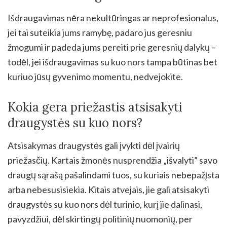
Išdraugavimas nėra nekultūringas ar neprofesionalus,
jei tai suteikia jums ramybę, padaro jus geresniu
žmogumi ir padeda jums pereiti prie geresnių dalykų –
todėl, jei išdraugavimas su kuo nors tampa būtinas bet
kuriuo jūsų gyvenimo momentu, nedvejokite.
Kokia gera priežastis atsisakyti
draugystės su kuo nors?
Atsisakymas draugystės gali įvykti dėl įvairių
priežasčių. Kartais žmonės nusprendžia „išvalyti” savo
draugų sąrašą pašalindami tuos, su kuriais nebepažįsta
arba nebesusisiekia. Kitais atvejais, jie gali atsisakyti
draugystės su kuo nors dėl turinio, kurį jie dalinasi,
pavyzdžiui, dėl skirtingų politinių nuomonių, per