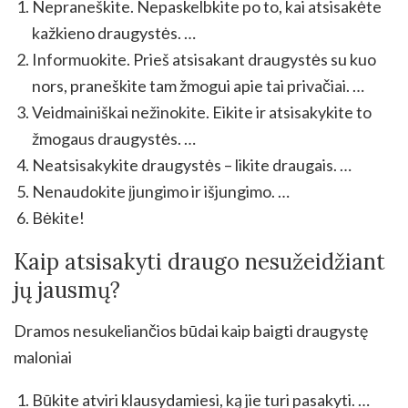
Nepraneškite. Nepaskelbkite po to, kai atsisakėte
kažkieno draugystės. …
Informuokite. Prieš atsisakant draugystės su kuo
nors, praneškite tam žmogui apie tai privačiai. …
Veidmainiškai nežinokite. Eikite ir atsisakykite to
žmogaus draugystės. …
Neatsisakykite draugystės – likite draugais. …
Nenaudokite įjungimo ir išjungimo. …
Bėkite!
Kaip atsisakyti draugo nesužeidžiant
jų jausmų?
Dramos nesukeliančios būdai kaip baigti draugystę
maloniai
Būkite atviri klausydamiesi, ką jie turi pasakyti. …