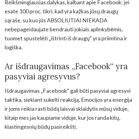
Reikšmingiausias dalykas, kalbant apie Facebook: jei
esate 100 proc. tikri, kad yra kažkas jūsų draugų
sąraše, su kuo jūs ABSOLIUTIAI NIEKADA
nebepageidaujate bendrauti jokiais aplinkybėmis,
tuomet spustelėti „ištrinti iš draugų“ yra priimtina ir
logiška.
Ar išdraugavimas „Facebook“ yra
pasyviai agresyvus?
Išdraugavimas „Facebook“ gali būti pasyviai agresyvi
taktika, siekiant sukelti reakciją. Emocijos yra energija
ir joms reikia rasti būdą laisvai sklaidytis mūsų viduje,
kitaip mes jas kaupiame viduje, kur jos randa kitų,
klastingesnių būdų pasireikšti.