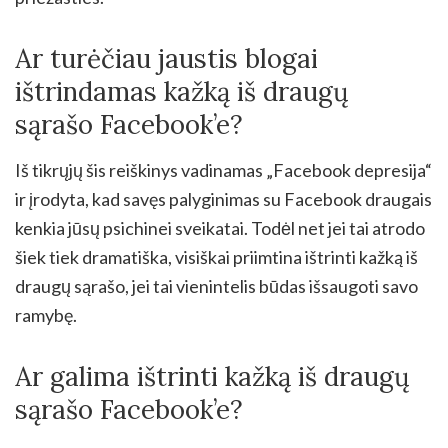
Ar turėčiau jaustis blogai
ištrindamas kažką iš draugų
sąrašo Facebook’e?
Iš tikrųjų šis reiškinys vadinamas „Facebook depresija“
ir įrodyta, kad savęs palyginimas su Facebook draugais
kenkia jūsų psichinei sveikatai. Todėl net jei tai atrodo
šiek tiek dramatiška, visiškai priimtina ištrinti kažką iš
draugų sąrašo, jei tai vienintelis būdas išsaugoti savo
ramybę.
Ar galima ištrinti kažką iš draugų
sąrašo Facebook’e?