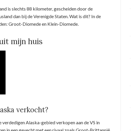
and is slechts 88 kilometer, gescheiden door de
usland dan bij de Verenigde Staten. Wat is dit? In de
anden: Groot-Diomede en Klein-Diomede.
uit mijn huis
aska verkocht?
 te verdedigen Alaska-gebied verkopen aan de VS in
ezen in een gevecht met een rivaal zoals Groot-Brittannië.