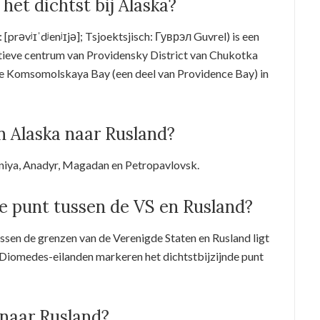
het dichtst bij Alaska?
[prəvʲɪˈdʲenʲɪjə]; Tsjoektsjisch: Гуврэл Guvrel) is een
atieve centrum van Providensky District van Chukotka
e Komsomolskaya Bay (een deel van Providence Bay) in
n Alaska naar Rusland?
eniya, Anadyr, Magadan en Petropavlovsk.
de punt tussen de VS en Rusland?
ussen de grenzen van de Verenigde Staten en Rusland ligt
e Diomedes-eilanden markeren het dichtstbijzijnde punt
 naar Rusland?