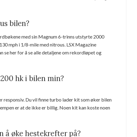
us bilen?
ekordbøkene med sin Magnum 6-trinns utstyrte 2000
 130 mph i 1/8-mile med nitrous. LSX Magazine
an se her for å se alle detaljene om rekordløpet og
 200 hk i bilen min?
er responsiv. Du vil finne turbo lader kit som øker bilen
lempen er at de ikke er billig. Noen kit kan koste noen
n å øke hestekrefter på?