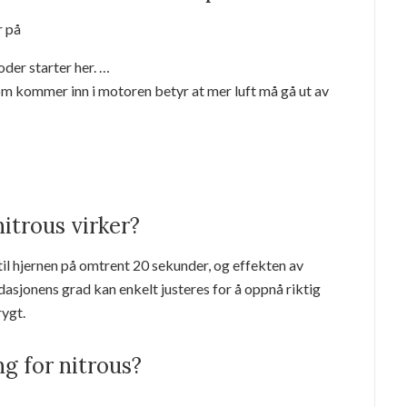
r på
der starter her. …
m kommer inn i motoren betyr at mer luft må gå ut av
nitrous virker?
il hjernen på omtrent 20 sekunder, og effekten av
dasjonens grad kan enkelt justeres for å oppnå riktig
rygt.
g for nitrous?