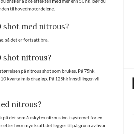
 du ønsker å øke effekten med mer enn 50 hk, bør du
nden til hovedmotordelene.
0 shot med nitrous?
, så det er fortsatt bra.
0 shot nitrous?
størrelsen på nitrous shot som brukes. På 75hk
t 10 kvartalmils dragløp. På 125hk innstillingen vil
ed nitrous?
k på det som å «skyte» nitrous inn i systemet for en
 deretter hvor mye kraft det legger til på grunn av hvor