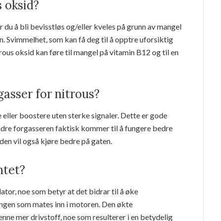
s oksid?
er du å bli bevisstløs og/eller kveles på grunn av mangel
. Svimmelhet, som kan få deg til å opptre uforsiktig
trous oksid kan føre til mangel på vitamin B12 og til en
gasser for nitrous?
eller boostere uten sterke signaler. Dette er gode
indre forgasseren faktisk kommer til å fungere bedre
 den vil også kjøre bedre på gaten.
ntet?
tor, noe som betyr at det bidrar til å øke
ingen som mates inn i motoren. Den økte
e mer drivstoff, noe som resulterer i en betydelig