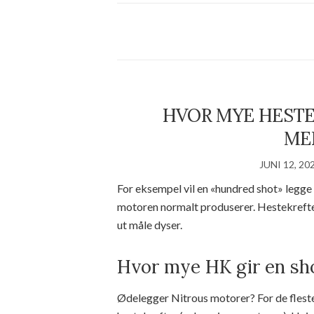
HVOR MYE HESTE
ME
JUNI 12, 20
For eksempel vil en «hundred shot» legge ti
motoren normalt produserer. Hestekrefter
ut måle dyser.
Hvor mye HK gir en sh
Ødelegger Nitrous motorer? For de fleste b