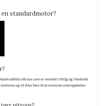
e en standardmotor?
r?
høykvalitets nitrous som er montert riktig og i henhold
for motoren og vil ikke føre til at motoren overopphetes
 tørr nitrous?