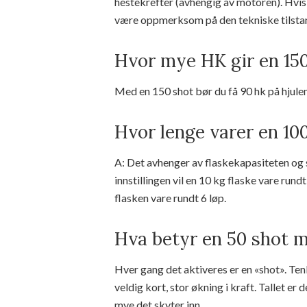
hestekrefter (avhengig av motoren). Hvis
være oppmerksom på den tekniske tilsta
Hvor mye HK gir en 15
Med en 150 shot bør du få 90 hk på hjulene
Hvor lenge varer en 10
A: Det avhenger av flaskekapasiteten og 
innstillingen vil en 10 kg flaske vare rund
flasken vare rundt 6 løp.
Hva betyr en 50 shot m
Hver gang det aktiveres er en «shot». Ten
veldig kort, stor økning i kraft. Tallet er
mye det skyter inn.