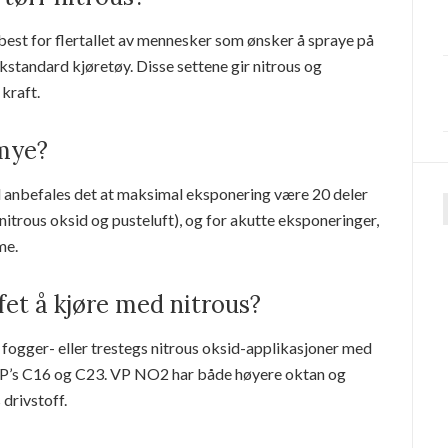
t for flertallet av mennesker som ønsker å spraye på
kstandard kjøretøy. Disse settene gir nitrous og
kraft.
 mye?
d anbefales det at maksimal eksponering være 20 deler
nitrous oksid og pusteluft), og for akutte eksponeringer,
f
me.
fet å kjøre med nitrous?
 fogger- eller trestegs nitrous oksid-applikasjoner med
VP’s C16 og C23. VP NO2 har både høyere oktan og
 drivstoff.