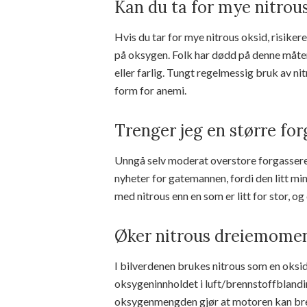
Kan du ta for mye nitrou
Hvis du tar for mye nitrous oksid, risiker
på oksygen. Folk har dødd på denne måten
eller farlig. Tungt regelmessig bruk av ni
form for anemi.
Trenger jeg en større for
Unngå selv moderat overstore forgassere 
nyheter for gatemannen, fordi den litt m
med nitrous enn en som er litt for stor, og
Øker nitrous dreiemome
I bilverdenen brukes nitrous som en oksida
oksygeninnholdet i luft/brennstoffbland
oksygenmengden gjør at motoren kan brenn