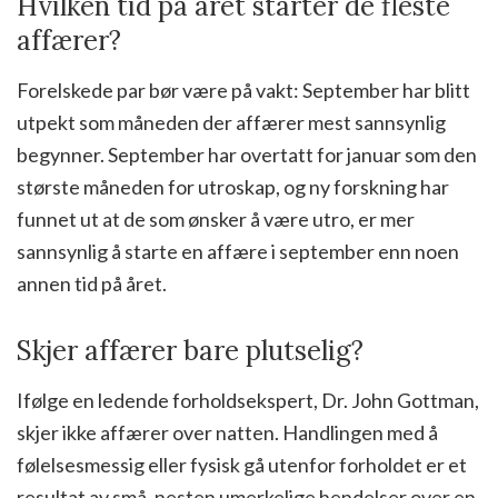
Hvilken tid på året starter de fleste
affærer?
Forelskede par bør være på vakt: September har blitt
utpekt som måneden der affærer mest sannsynlig
begynner. September har overtatt for januar som den
største måneden for utroskap, og ny forskning har
funnet ut at de som ønsker å være utro, er mer
sannsynlig å starte en affære i september enn noen
annen tid på året.
Skjer affærer bare plutselig?
Ifølge en ledende forholdsekspert, Dr. John Gottman,
skjer ikke affærer over natten. Handlingen med å
følelsesmessig eller fysisk gå utenfor forholdet er et
resultat av små, nesten umerkelige hendelser over en