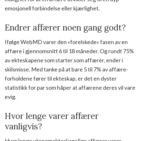
emosjonell forbindelse eller kjærlighet.
Endrer affærer noen gang godt?
Ifølge WebMD varer den «forelskede» fasen av en
affære i gjennomsnitt 6 til 18 måneder. Og rundt 75%
av ekteskapene som starter som affærer, ender i
skilsmisse. Med tanke på at bare 5 til 7% av affære-
forholdene fører til ekteskap, er det en dyster
statistikk for par som håper at affærene deres vil vare
evig.
Hvor lenge varer affærer
vanligvis?
Hvor lenge utenomekteskapelige affærer varer