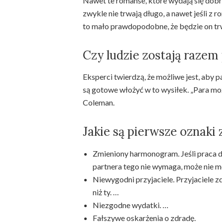
Nawet te romanse, które wydają się dobr
zwykle nie trwają długo, a nawet jeśli z
to mało prawdopodobne, że będzie on trw
Czy ludzie zostają raze
Eksperci twierdzą, że możliwe jest, aby 
są gotowe włożyć w to wysiłek. „Para moż
Coleman.
Jakie są pierwsze oznaki
Zmieniony harmonogram. Jeśli praca d
partnera tego nie wymaga, może nie mó
Niewygodni przyjaciele. Przyjaciele 
niż ty. …
Niezgodne wydatki. …
Fałszywe oskarżenia o zdradę.