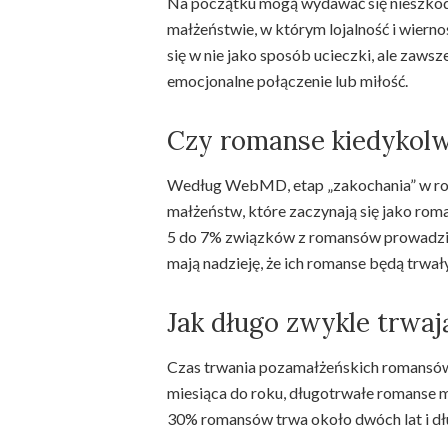
Na początku mogą wydawać się nieszkodl
małżeństwie, w którym lojalność i wiern
się w nie jako sposób ucieczki, ale zawsz
emocjonalne połączenie lub miłość.
Czy romanse kiedykolw
Według WebMD, etap „zakochania” w rom
małżeństw, które zaczynają się jako rom
5 do 7% związków z romansów prowadzi d
mają nadzieję, że ich romanse będą trwał
Jak długo zwykle trwa
Czas trwania pozamałżeńskich romansów
miesiąca do roku, długotrwałe romanse mo
30% romansów trwa około dwóch lat i dłu