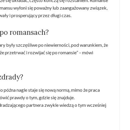
ze się układać, często kończą się rozstaniem. Romanse
 romansu wyłoni się poważny lub zaangażowany związek,
ały i prosperujący przez długi czas.
m po romansach?
pary były szczęśliwe po niewierności, pod warunkiem, że
e przetrwać i rozwijać się po romansie” – mówi
 zdrady?
o późna nagle staje się nową normą, mimo że praca
wić prawdy o tym, gdzie się znajduje.
zdradzającego partnera zwykle wiedzą o tym wcześniej