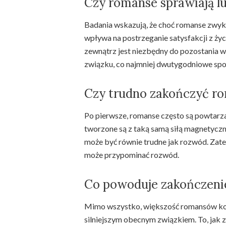
Czy romanse sprawiają l
Badania wskazują, że choć romanse zwyk
wpływa na postrzeganie satysfakcji z życ
zewnątrz jest niezbędny do pozostania 
związku, co najmniej dwutygodniowe sp
Czy trudno zakończyć r
Po pierwsze, romanse często są powtarza
tworzone są z taką samą siłą magnetyczn
może być równie trudne jak rozwód. Zat
może przypominać rozwód.
Co powoduje zakończen
Mimo wszystko, większość romansów ko
silniejszym obecnym związkiem. To, jak z