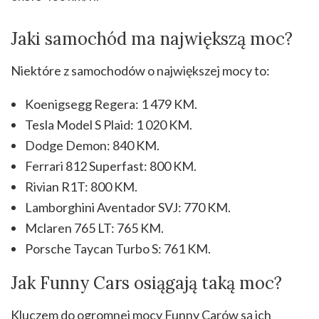
Jaki samochód ma największą moc?
Niektóre z samochodów o największej mocy to:
Koenigsegg Regera: 1 479 KM.
Tesla Model S Plaid: 1 020 KM.
Dodge Demon: 840 KM.
Ferrari 812 Superfast: 800 KM.
Rivian R1T: 800 KM.
Lamborghini Aventador SVJ: 770 KM.
Mclaren 765 LT: 765 KM.
Porsche Taycan Turbo S: 761 KM.
Jak Funny Cars osiągają taką moc?
Kluczem do ogromnej mocy Funny Carów są ich