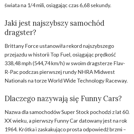
świata na 1/4 mili, osiągając czas 6,68 sekundy.
Jaki jest najszybszy samochód
dragster?
Brittany Force ustanowiła rekord najszybszego
przejazdu w historii Top Fuel, osiągając prędkość
338,48 mph (544,74 km/h) w swoim dragsterze Flav-
R-Pac podczas pierwszej rundy NHRA Midwest
Nationals na torze World Wide Technology Raceway.
Dlaczego nazywają się Funny Cars?
Nazwa dla samochodów Super Stock pochodzi z lat 60.
XX wieku, a pierwszy Funny Car datowany jest na rok
1964. Krótka i zaskakująco prosta odpowiedź brzmi –