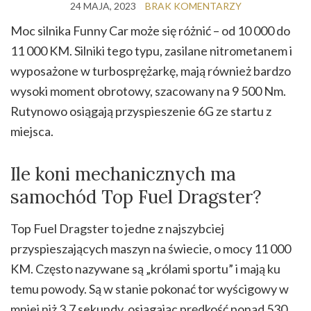
24 MAJA, 2023
BRAK KOMENTARZY
Moc silnika Funny Car może się różnić – od 10 000 do
11 000 KM. Silniki tego typu, zasilane nitrometanem i
wyposażone w turbosprężarkę, mają również bardzo
wysoki moment obrotowy, szacowany na 9 500 Nm.
Rutynowo osiągają przyspieszenie 6G ze startu z
miejsca.
Ile koni mechanicznych ma
samochód Top Fuel Dragster?
Top Fuel Dragster to jedne z najszybciej
przyspieszających maszyn na świecie, o mocy 11 000
KM. Często nazywane są „królami sportu” i mają ku
temu powody. Są w stanie pokonać tor wyścigowy w
mniej niż 3,7 sekundy, osiągając prędkość ponad 530