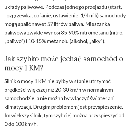
układy paliwowe. Podczas jednego przejazdu (start,
rozgrzewka, cofanie, ustawienie, 1/4 mili) samochody
mogą spalić nawet 57 litrów paliwa. Mieszanka
paliwowa zwykle wynosi 85-90% nitrometanu (nitro,
„paliwo”) i 10-15% metanolu (alkohol, „alky”).
Jak szybko może jechać samochód o
mocy 1 KM?
Silnik o mocy 1 KM nie byłby w stanie utrzymać
prędkości większej niż 20-30 km/h w normalnym
samochodzie, a nie można by włączyć świateł ani
klimatyzacji. Drugim problemem jest przyspieszenie.
Im większy silnik, tym szybciej można przyspieszyć od
0 do 100 km/h.