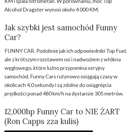
KM i spala nitrometan. W porównaniu, moc Top
Alcohol Dragster wynosi około 4 000 KM.
Jak szybki jest samochód Funny
Car?
FUNNY CAR. Podobnie jak ich odpowiedniki Top Fuel,
ale z krótszym rozstawem osi i nadwoziem z włókna
węglowego, które luźno przypomina seryjny
samochód, Funny Cars rutynowo osiągają czasy w
okolicach 4,0 sekundy i są zdolne do osiągnięcia
prędkości ponad 480 km/h na dystansie 305 metrów.
12,000hp Funny Car to NIE ŻART
(Ron Capps zza kulis)