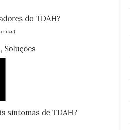
cadores do TDAH?
 e foco)
, Soluções
ais sintomas de TDAH?