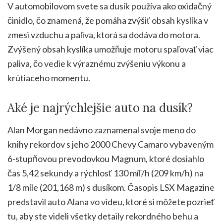
V automobilovom svete sa dusík používa ako oxidačný
činidlo, čo znamená, že pomáha zvýšiť obsah kyslíka v
zmesi vzduchu a paliva, ktorá sa dodáva do motora.
Zvýšený obsah kyslíka umožňuje motoru spaľovať viac
paliva, čo vedie k výraznému zvýšeniu výkonu a
krútiaceho momentu.
Aké je najrýchlejšie auto na dusík?
Alan Morgan nedávno zaznamenal svoje meno do
knihy rekordov s jeho 2000 Chevy Camaro vybaveným
6-stupňovou prevodovkou Magnum, ktoré dosiahlo
čas 5,42 sekundy a rýchlosť 130 míľ/h (209 km/h) na
1/8 míle (201,168 m) s dusíkom. Časopis LSX Magazine
predstavil auto Alana vo videu, ktoré si môžete pozrieť
tu, aby ste videli všetky detaily rekordného behu a