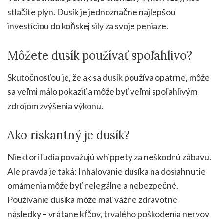
stlačíte plyn. Dusík je jednoznačne najlepšou
investíciou do koňskej sily za svoje peniaze.
Môžete dusík používať spoľahlivo?
Skutočnosťou je, že ak sa dusík používa opatrne, môže
sa veľmi málo pokaziť a môže byť veľmi spoľahlivým
zdrojom zvýšenia výkonu.
Ako riskantný je dusík?
Niektorí ľudia považujú whippety za neškodnú zábavu.
Ale pravda je taká: Inhalovanie dusíka na dosiahnutie
omámenia môže byť nelegálne a nebezpečné.
Používanie dusíka môže mať vážne zdravotné
následky – vrátane kŕčov, trvalého poškodenia nervov