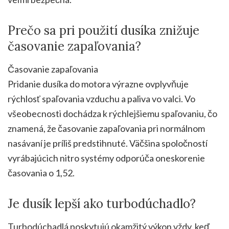
Prečo sa pri použití dusíka znižuje
časovanie zapaľovania?
Časovanie zapaľovania
Pridanie dusíka do motora výrazne ovplyvňuje
rýchlosť spaľovania vzduchu a paliva vo valci. Vo
všeobecnosti dochádza k rýchlejšiemu spaľovaniu, čo
znamená, že časovanie zapaľovania pri normálnom
nasávaní je príliš predstihnuté. Väčšina spoločností
vyrábajúcich nitro systémy odporúča oneskorenie
časovania o 1,52.
Je dusík lepší ako turbodúchadlo?
Turbodúchadlá poskytujú okamžitý výkon vždy, keď