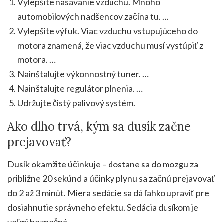
Vylepšite nasávanie vzduchu. Mnoho
automobilových nadšencov začína tu. …
Vylepšite výfuk. Viac vzduchu vstupujúceho do
motora znamená, že viac vzduchu musí vystúpiť z
motora. …
Nainštalujte výkonnostný tuner. …
Nainštalujte regulátor plnenia. …
Udržujte čistý palivový systém.
Ako dlho trvá, kým sa dusík začne
prejavovať?
Dusík okamžite účinkuje – dostane sa do mozgu za
približne 20 sekúnd a účinky plynu sa začnú prejavovať
do 2 až 3 minút. Miera sedácie sa dá ľahko upraviť pre
dosiahnutie správneho efektu. Sedácia dusíkom je
veľmi bezpečná.