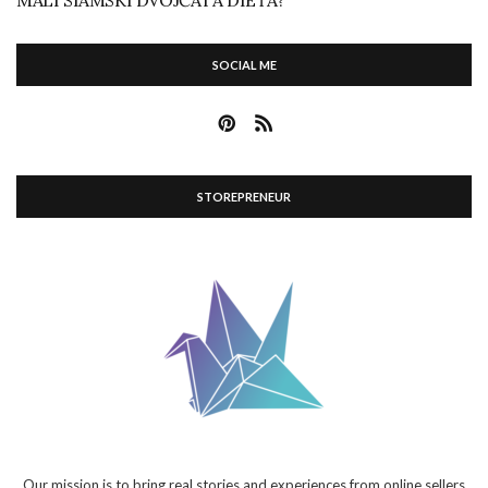
SOCIAL ME
STOREPRENEUR
Our mission is to bring real stories and experiences from online sellers