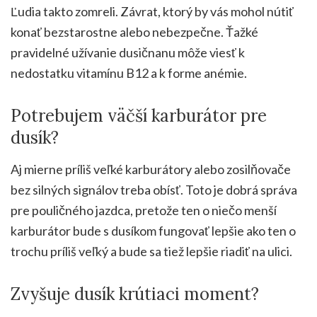
Ľudia takto zomreli. Závrat, ktorý by vás mohol nútiť
konať bezstarostne alebo nebezpečne. Ťažké
pravidelné užívanie dusičnanu môže viesť k
nedostatku vitamínu B12 a k forme anémie.
Potrebujem väčší karburátor pre
dusík?
Aj mierne príliš veľké karburátory alebo zosilňovače
bez silných signálov treba obísť. Toto je dobrá správa
pre pouličného jazdca, pretože ten o niečo menší
karburátor bude s dusíkom fungovať lepšie ako ten o
trochu príliš veľký a bude sa tiež lepšie riadiť na ulici.
Zvyšuje dusík krútiaci moment?