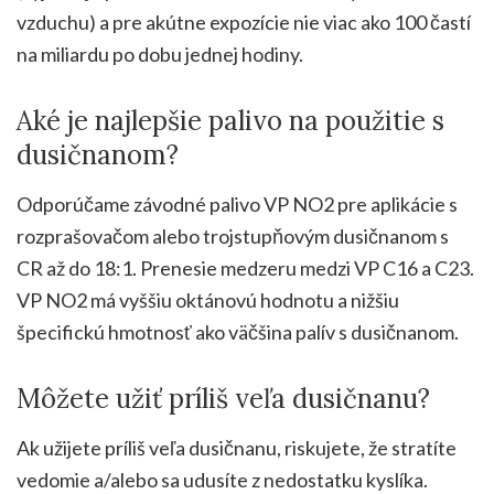
vzduchu) a pre akútne expozície nie viac ako 100 častí
na miliardu po dobu jednej hodiny.
Aké je najlepšie palivo na použitie s
dusičnanom?
Odporúčame závodné palivo VP NO2 pre aplikácie s
rozprašovačom alebo trojstupňovým dusičnanom s
CR až do 18:1. Prenesie medzeru medzi VP C16 a C23.
VP NO2 má vyššiu oktánovú hodnotu a nižšiu
špecifickú hmotnosť ako väčšina palív s dusičnanom.
Môžete užiť príliš veľa dusičnanu?
Ak užijete príliš veľa dusičnanu, riskujete, že stratíte
vedomie a/alebo sa udusíte z nedostatku kyslíka.