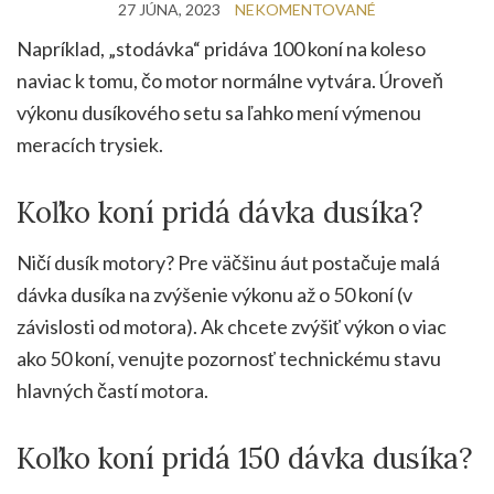
27 JÚNA, 2023
NEKOMENTOVANÉ
Napríklad, „stodávka“ pridáva 100 koní na koleso
naviac k tomu, čo motor normálne vytvára. Úroveň
výkonu dusíkového setu sa ľahko mení výmenou
meracích trysiek.
Koľko koní pridá dávka dusíka?
Ničí dusík motory? Pre väčšinu áut postačuje malá
dávka dusíka na zvýšenie výkonu až o 50 koní (v
závislosti od motora). Ak chcete zvýšiť výkon o viac
ako 50 koní, venujte pozornosť technickému stavu
hlavných častí motora.
Koľko koní pridá 150 dávka dusíka?