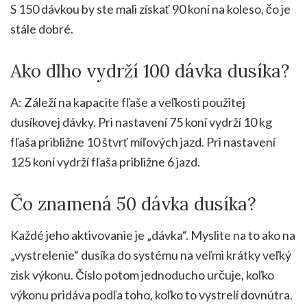
S 150 dávkou by ste mali získať 90 koní na koleso, čo je
stále dobré.
Ako dlho vydrží 100 dávka dusíka?
A: Záleží na kapacite fľaše a veľkosti použitej
dusíkovej dávky. Pri nastavení 75 koní vydrží 10 kg
fľaša približne 10 štvrť míľových jazd. Pri nastavení
125 koní vydrží fľaša približne 6 jazd.
Čo znamená 50 dávka dusíka?
Každé jeho aktivovanie je „dávka“. Myslite na to ako na
„vystrelenie“ dusíka do systému na veľmi krátky veľký
zisk výkonu. Číslo potom jednoducho určuje, koľko
výkonu pridáva podľa toho, koľko to vystrelí dovnútra.