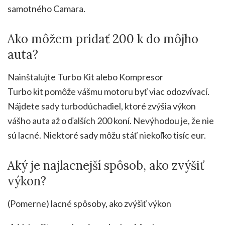
samotného Camara.
Ako môžem pridať 200 k do môjho
auta?
Nainštalujte Turbo Kit alebo Kompresor
Turbo kit pomôže vášmu motoru byť viac odozvívací.
Nájdete sady turbodúchadiel, ktoré zvýšia výkon
vášho auta až o ďalších 200 koní. Nevýhodou je, že nie
sú lacné. Niektoré sady môžu stáť niekoľko tisíc eur.
Aký je najlacnejší spôsob, ako zvýšiť
výkon?
(Pomerne) lacné spôsoby, ako zvýšiť výkon