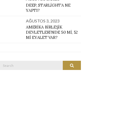
DEEP, STARLIGHT’A NE
YAPTI?
AĞUSTOS 3, 2023
AMERIKA BIRLEŞIK
DEVLETLERI’NDE 50 MI, 52
MI EYALET VAR?
Search
SEARCH
or: