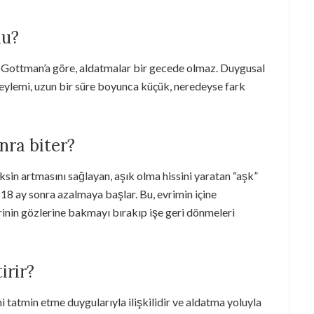
mu?
hn Gottman’a göre, aldatmalar bir gecede olmaz. Duygusal
a eylemi, uzun bir süre boyunca küçük, neredeyse fark
nra biter?
eksin artmasını sağlayan, aşık olma hissini yaratan “aşk”
18 ay sonra azalmaya başlar. Bu, evrimin içine
rlerinin gözlerine bakmayı bırakıp işe geri dönmeleri
irir?
 tatmin etme duygularıyla ilişkilidir ve aldatma yoluyla