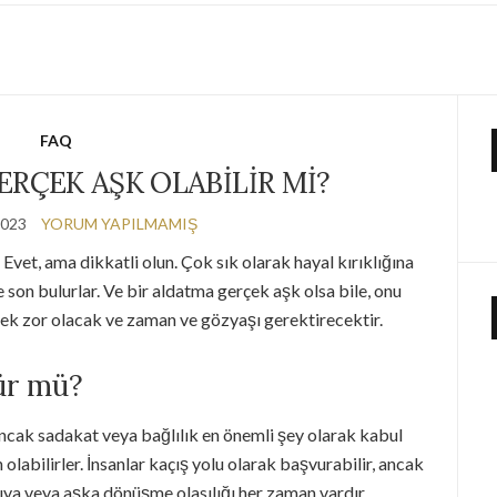
FAQ
RÇEK AŞK OLABILIR MI?
2023
YORUM YAPILMAMIŞ
i? Evet, ama dikkatli olun. Çok sık olarak hayal kırıklığına
 son bulurlar. Ve bir aldatma gerçek aşk olsa bile, onu
rmek zor olacak ve zaman ve gözyaşı gerektirecektir.
ür mü?
 ancak sadakat veya bağlılık en önemli şey olarak kabul
 olabilirler. İnsanlar kaçış yolu olarak başvurabilir, ancak
ıya veya aşka dönüşme olasılığı her zaman vardır.