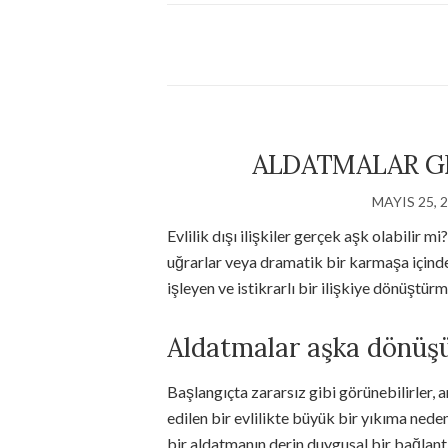
ALDATMALAR GE
MAYIS 25, 
Evlilik dışı ilişkiler gerçek aşk olabilir m
uğrarlar veya dramatik bir karmaşa içinde
işleyen ve istikrarlı bir ilişkiye dönüştü
Aldatmalar aşka dönüş
Başlangıçta zararsız gibi görünebilirler,
edilen bir evlilikte büyük bir yıkıma neden
bir aldatmanın derin duygusal bir bağlant