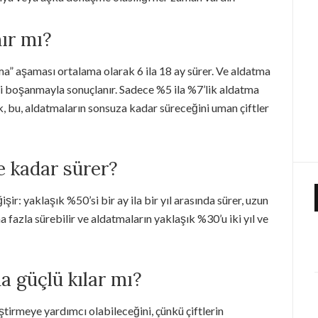
ır mı?
” aşaması ortalama olarak 6 ila 18 ay sürer. Ve aldatma
’i boşanmayla sonuçlanır. Sadece %5 ila %7’lik aldatma
sek, bu, aldatmaların sonsuza kadar süreceğini uman çiftler
e kadar sürer?
işir: yaklaşık %50’si bir ay ila bir yıl arasında sürer, uzun
 fazla sürebilir ve aldatmaların yaklaşık %30’u iki yıl ve
ha güçlü kılar mı?
leştirmeye yardımcı olabileceğini, çünkü çiftlerin