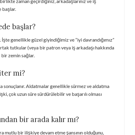
irlikte zaman geçirdiğiniz, arkadaşlarınız ve iş
 başlar.
ede başlar?
 İşte genellikle güzel giyindiğimiz ve “iyi davrandığımız”
i ortak tutkular (veya bir patron veya iş arkadaşı hakkında
bir zemin sağlar.
iter mi?
ıkla sonuçlanır. Aldatmalar genellikle sürmez ve aldatma
işki, çok uzun süre sürdürülebilir ve başarılı olması
ından bir arada kalır mı?
ra mutlu bir ilişkiye devam etme şansının olduğunu,