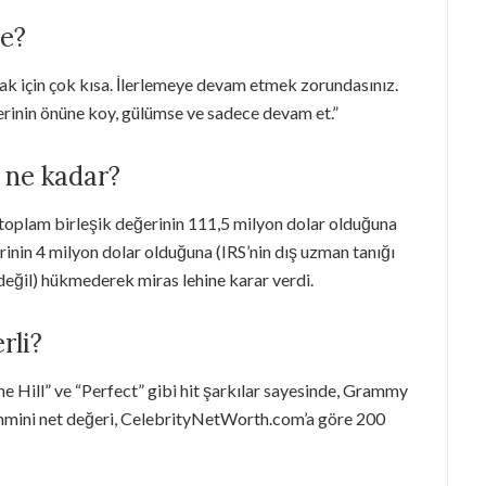
ne?
ak için çok kısa. İlerlemeye devam etmek zorundasınız.
erinin önüne koy, gülümse ve sadece devam et.”
 ne kadar?
toplam birleşik değerinin 111,5 milyon dolar olduğuna
rinin 4 milyon dolar olduğuna (IRS’nin dış uzman tanığı
değil) hükmederek miras lehine karar verdi.
rli?
he Hill” ve “Perfect” gibi hit şarkılar sayesinde, Grammy
ahmini net değeri, CelebrityNetWorth.com’a göre 200