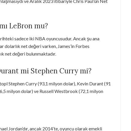
 anlaşmasıydı ve Aralık 2023 itibariyle Chris Paul’ün Net
 mı LeBron mu?
tarihteki sadece iki NBA oyuncusudur. Ancak şu ana
ar dolarlık net değeri varken, James’in Forbes
lık net değeri bulunmaktadır.
Durant mi Stephen Curry mi?
topl Stephen Curry (93,1 milyon dolar), Kevin Durant (91
6,5 milyon dolar) ve Russell Westbrook (72,1 milyon
ael Jordan’dır, ancak 2014’te, oyuncu olarak emekli