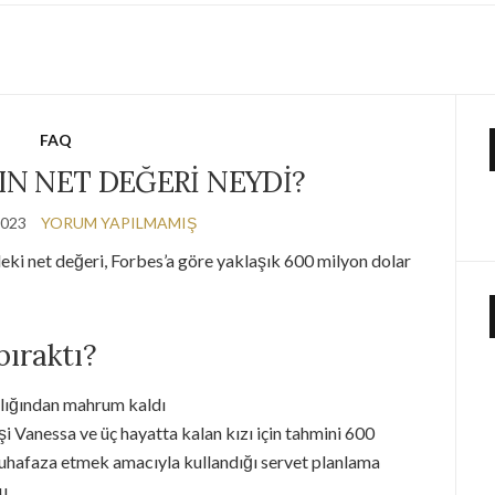
FAQ
IN NET DEĞERI NEYDI?
2023
YORUM YAPILMAMIŞ
eki net değeri, Forbes’a göre yaklaşık 600 milyon dolar
bıraktı?
rlığından mahrum kaldı
i Vanessa ve üç hayatta kalan kızı için tahmini 600
muhafaza etmek amacıyla kullandığı servet planlama
u.