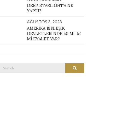
DEEP, STARLIGHT’A NE
YAPTI?
AĞUSTOS 3, 2023
AMERIKA BIRLEŞIK
DEVLETLERI’NDE 50 MI, 52
MI EYALET VAR?
Search
SEARCH
or: