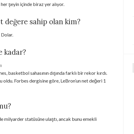
er şeyin içinde biraz yer alıyor.
t değere sahip olan kim?
 Dolar.
e kadar?
ı
f
s, basketbol sahasının dışında farklı bir rekor kırdı.
u oldu. Forbes dergisine göre, LeBron’un net değeri 1
 mu?
de milyarder statüsüne ulaştı, ancak bunu emekli