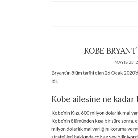
KOBE BRYANT’
MAYIS 23, 
Bryant’ın ölüm tarihi olan 26 Ocak 2020’d
idi.
Kobe ailesine ne kadar 
Kobe’nin Kızı, 600 milyon dolarlık mal va
Kobe’nin ölümünden kısa bir süre sonra, eş
milyon dolarlık mal varlığını koruma ve 
stratejileri hakkında çok az şey biliniyord