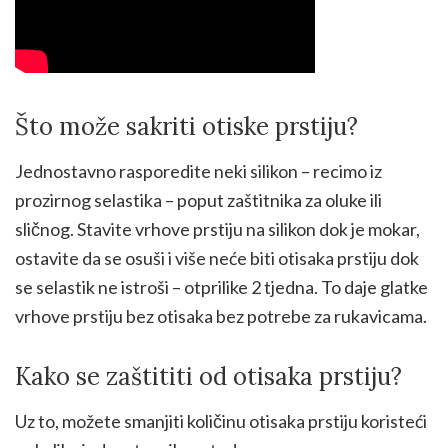
Što može sakriti otiske prstiju?
Jednostavno rasporedite neki silikon – recimo iz
prozirnog selastika – poput zaštitnika za oluke ili
sličnog. Stavite vrhove prstiju na silikon dok je mokar,
ostavite da se osuši i više neće biti otisaka prstiju dok
se selastik ne istroši – otprilike 2 tjedna. To daje glatke
vrhove prstiju bez otisaka bez potrebe za rukavicama.
Kako se zaštititi od otisaka prstiju?
Uz to, možete smanjiti količinu otisaka prstiju koristeći