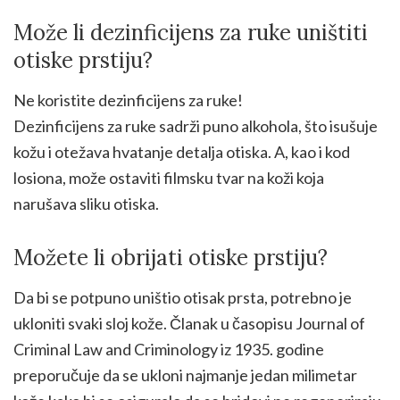
Može li dezinficijens za ruke uništiti
otiske prstiju?
Ne koristite dezinficijens za ruke!
Dezinficijens za ruke sadrži puno alkohola, što isušuje
kožu i otežava hvatanje detalja otiska. A, kao i kod
losiona, može ostaviti filmsku tvar na koži koja
narušava sliku otiska.
Možete li obrijati otiske prstiju?
Da bi se potpuno uništio otisak prsta, potrebno je
ukloniti svaki sloj kože. Članak u časopisu Journal of
Criminal Law and Criminology iz 1935. godine
preporučuje da se ukloni najmanje jedan milimetar