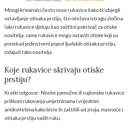
Mnogi kriminalci često nose rukavice kako bi izbjegli
ostavljanje otisaka prstiju, što otežava istragu zločina.
Iako rukavice djeluju kao zaštitni pokrivač za otiske
nositelja, same rukavice mogu ostaviti otiske koji su
ponekad jedinstveni poput ljudskih otisaka prstiju,
izdajući tako nositelja.
Koje rukavice skrivaju otiske
prstiju?
Kratki odgovor: Nosite pamučne ili najlonske rukavice
prilikom rukovanja umjetninama i vrijednim
antikvitetima kako biste ih zaštitili od znoja, masnoće i
otisaka prstiju vaših ruku.