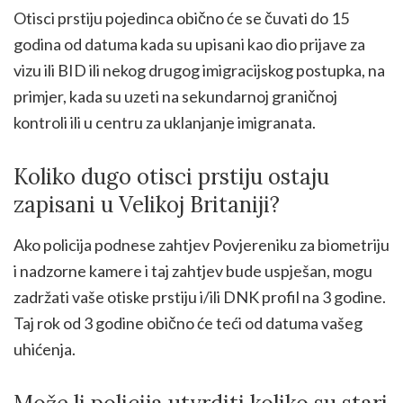
Otisci prstiju pojedinca obično će se čuvati do 15
godina od datuma kada su upisani kao dio prijave za
vizu ili BID ili nekog drugog imigracijskog postupka, na
primjer, kada su uzeti na sekundarnoj graničnoj
kontroli ili u centru za uklanjanje imigranata.
Koliko dugo otisci prstiju ostaju
zapisani u Velikoj Britaniji?
Ako policija podnese zahtjev Povjereniku za biometriju
i nadzorne kamere i taj zahtjev bude uspješan, mogu
zadržati vaše otiske prstiju i/ili DNK profil na 3 godine.
Taj rok od 3 godine obično će teći od datuma vašeg
uhićenja.