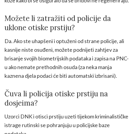
kože kako bi se osiguralo da se bridovi ne regeneriraju.
Možete li zatražiti od policije da
uklone otiske prstiju?
Da. Ako ste uhapšeni i optuženi od strane policije, ali
kasnije niste osuđeni, možete podnijeti zahtjev za
brisanje svojih biometrijskih podataka i zapisa na PNC-
u ako nemate prethodnih osuda (za neka manja
kaznena djela podaci će biti automatski izbrisani).
Čuva li policija otiske prstiju na
dosjeima?
Uzorci DNK i otisci prstiju uzeti tijekom kriminalističke
istrage rutinski se pohranjuju u policijske baze
podataka.