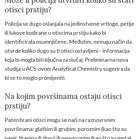
Može li policija utvrditi koliko su stari
otisci prstiju?
Policija se dugo oslanjala na jedinstvene vrtloge, petlje
ili lukove kodirane u otiscima prstiju kako bi
identificirala osumnjičene. Međutim, nemaju način da
utvrde koliko dugo su ti otisci ostavljeni – informacija
koja bi mogla biti ključna za slučaj. Preliminarna nova
studija u ACS-ovom Analytical Chemistry sugerira da
bi se to moglo promijeniti.
Na kojim površinama ostaju otisci
prstiju?
Patentirani otisci mogu se naći na raznovrsnim
površinama: glatkim ili grubim, poroznim (kao što su
papir, tkanina ili drvo) ili neporoznim (kao što su metal,