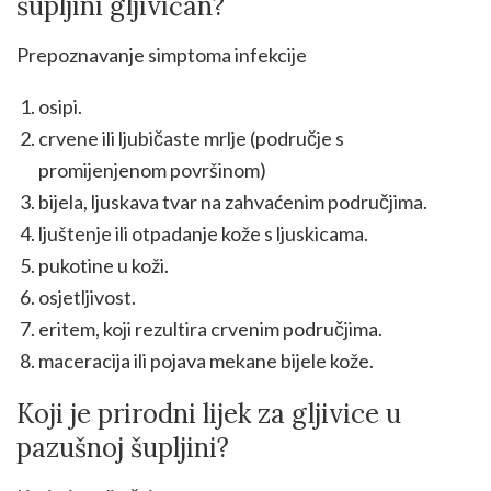
šupljini gljivičan?
Prepoznavanje simptoma infekcije
osipi.
crvene ili ljubičaste mrlje (područje s
promijenjenom površinom)
bijela, ljuskava tvar na zahvaćenim područjima.
ljuštenje ili otpadanje kože s ljuskicama.
pukotine u koži.
osjetljivost.
eritem, koji rezultira crvenim područjima.
maceracija ili pojava mekane bijele kože.
Koji je prirodni lijek za gljivice u
pazušnoj šupljini?