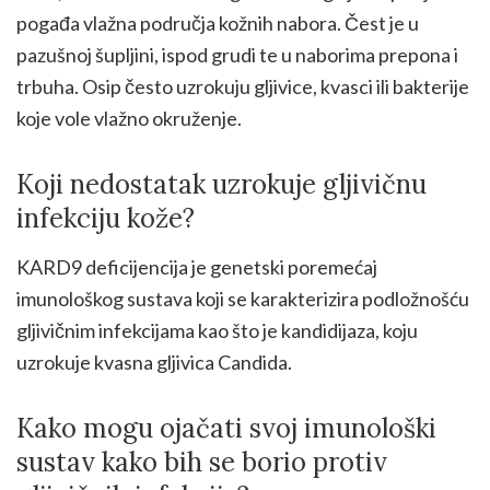
pogađa vlažna područja kožnih nabora. Čest je u
pazušnoj šupljini, ispod grudi te u naborima prepona i
trbuha. Osip često uzrokuju gljivice, kvasci ili bakterije
koje vole vlažno okruženje.
Koji nedostatak uzrokuje gljivičnu
infekciju kože?
KARD9 deficijencija je genetski poremećaj
imunološkog sustava koji se karakterizira podložnošću
gljivičnim infekcijama kao što je kandidijaza, koju
uzrokuje kvasna gljivica Candida.
Kako mogu ojačati svoj imunološki
sustav kako bih se borio protiv