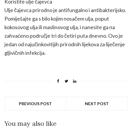
Koristite ulje čajevca
Ulje čajevca prirodno je antifungalno i antibakterijsko.
Pomiješajte ga s bilo kojim nosačem ulja, poput
kokosovog ulja ili maslinovog ulja, i nanesite ga na
zahvaćeno područje tri do četiri puta dnevno. Ovo je
jedan od najučinkovitijih prirodnih lijekova za liječenje
gljivičnih infekcija.
PREVIOUS POST
NEXT POST
You may also like