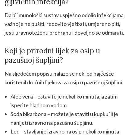
gljivičnih infekcija?
Da bi imunološki sustav uspješno odolio infekcijama,
važno je ne pušiti, redovito vježbati, umjereno piti,
jesti uravnoteženu prehranu i dovoljno se odmarati.
Koji je prirodni lijek za osip u
pazušnoj šupljini?
Na sljedećem popisu nalaze se neki od najčešće
korištenih kućnih lijekova za osip u pazušnoj šupljini.
Aloe vera – ostavite je nekoliko minuta, a zatim
isperite hladnom vodom.
Soda bikarbona – možete je staviti u kupku ili je
nanijeti izravno na pazušnu šupljinu.
Led – stavljanje izravno na osip nekoliko minuta