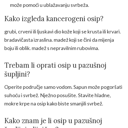
može pomoći u ublažavanju svrbeža.
Kako izgleda kancerogeni osip?
grubi, crveni ili ljuskavi dio kože koji se krusta ili krvari.
bradavičasta izraslina. madež koji se čini da mijenja
boju ili oblik. madež s nepravilnim rubovima.
Trebam li oprati osip u pazušnoj
šupljini?
Operite područje samo vodom. Sapun može pogoršati
suhoću i svrbež. Nježno posušite. Stavite hladne,
mokre krpe na osip kako biste smanjili svrbež.
Kako znam je li osip u pazušnoj