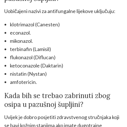
Uobičajeni nazivi za antifungalne lijekove uključuju:
klotrimazol (Canesten)
econazol.
mikonazol.
terbinafin (Lamisil)
flukonazol (Diflucan)
ketoconazole (Daktarin)
nistatin (Nystan)
amfotericin.
Kada bih se trebao zabrinuti zbog
osipa u pazušnoj šupljini?
Uvijek je dobro posjetiti zdravstvenog stručnjaka koji
se bavi kožnim stanjima ako imate dugotrajne