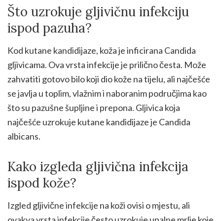
Što uzrokuje gljivičnu infekciju
ispod pazuha?
Kod kutane kandidijaze, koža je inficirana Candida
gljivicama. Ova vrsta infekcije je prilično česta. Može
zahvatiti gotovo bilo koji dio kože na tijelu, ali najčešće
se javlja u toplim, vlažnim i naboranim područjima kao
što su pazušne šupljine i prepona. Gljivica koja
najčešće uzrokuje kutane kandidijaze je Candida
albicans.
Kako izgleda gljivična infekcija
ispod kože?
Izgled gljivične infekcije na koži ovisi o mjestu, ali
ovakva vrsta infekcije često uzrokuje upalne mrlje koje