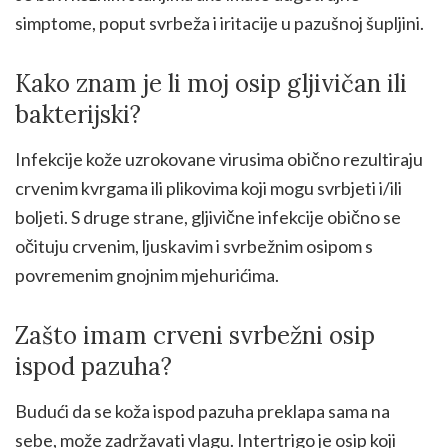
simptome, poput svrbeža i iritacije u pazušnoj šupljini.
Kako znam je li moj osip gljivičan ili
bakterijski?
Infekcije kože uzrokovane virusima obično rezultiraju
crvenim kvrgama ili plikovima koji mogu svrbjeti i/ili
boljeti. S druge strane, gljivične infekcije obično se
očituju crvenim, ljuskavim i svrbežnim osipom s
povremenim gnojnim mjehurićima.
Zašto imam crveni svrbežni osip
ispod pazuha?
Budući da se koža ispod pazuha preklapa sama na
sebe, može zadržavati vlagu. Intertrigo je osip koji