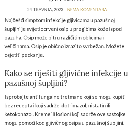
24 TRAVNJA, 2023
NEMA KOMENTARA
Najčešći simptom infekcije gljivicama u pazušnoj
šupljini je svijetlocrveni osip u pregibima kože ispod
pazuha. Osip može biti u različitim oblicima i
veličinama. Osip je obično izrazito svrbežan. Možete
osjetiti peckanje.
Kako se riješiti gljivične infekcije u
pazušnoj šupljini?
Isprobajte antifungalne tretmane koji se mogu kupiti
bez recepta i koji sadrže klotrimazol, nistatin ili
ketokonazol. Kreme ili losioni koji sadrže ove sastojke
mogu pomoći kod gljivičnog osipa u pazušnoj šupljini.