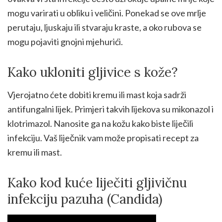
mogu varirati u obliku i veličini. Ponekad se ove mrlje
perutaju, ljuskaju ili stvaraju kraste, a oko rubova se
mogu pojaviti gnojni mjehurići.
Kako ukloniti gljivice s kože?
Vjerojatno ćete dobiti kremu ili mast koja sadrži
antifungalni lijek. Primjeri takvih lijekova su mikonazol i
klotrimazol. Nanosite ga na kožu kako biste liječili
infekciju. Vaš liječnik vam može propisati recept za
kremu ili mast.
Kako kod kuće liječiti gljivičnu
infekciju pazuha (Candida)