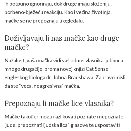
ih potpuno ignoriraju, dok druge imaju složeniju,
borbeno-bježeću reakciju. Kao i većina životinja,
mačke se ne prepoznaju u ogledalu.
Doživljavaju li nas mačke kao druge
mačke?
Nažalost, vaša mačka vidi vaš odnos vlasnika ljubimca
mnogo drugačije, prema novoj knjizi Cat Sense
engleskog biologa dr. Johna Bradshawa. Zapravo misli
da ste “veća, neagresivna” mačka.
Prepoznaju li mačke lice vlasnika?
Mačke također mogu razlikovati poznate i nepoznate
ljude, prepoznati ljudska lica i glasove te uspostaviti