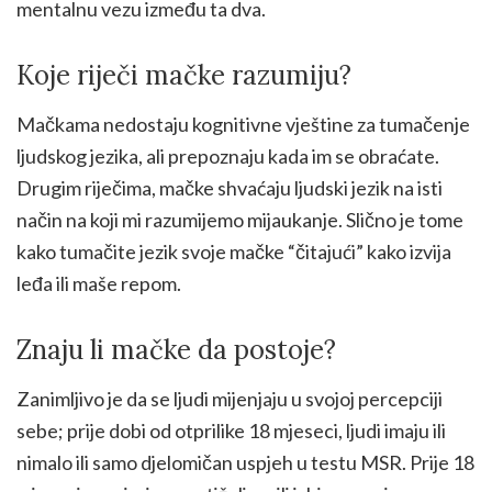
mentalnu vezu između ta dva.
Koje riječi mačke razumiju?
Mačkama nedostaju kognitivne vještine za tumačenje
ljudskog jezika, ali prepoznaju kada im se obraćate.
Drugim riječima, mačke shvaćaju ljudski jezik na isti
način na koji mi razumijemo mijaukanje. Slično je tome
kako tumačite jezik svoje mačke “čitajući” kako izvija
leđa ili maše repom.
Znaju li mačke da postoje?
Zanimljivo je da se ljudi mijenjaju u svojoj percepciji
sebe; prije dobi od otprilike 18 mjeseci, ljudi imaju ili
nimalo ili samo djelomičan uspjeh u testu MSR. Prije 18