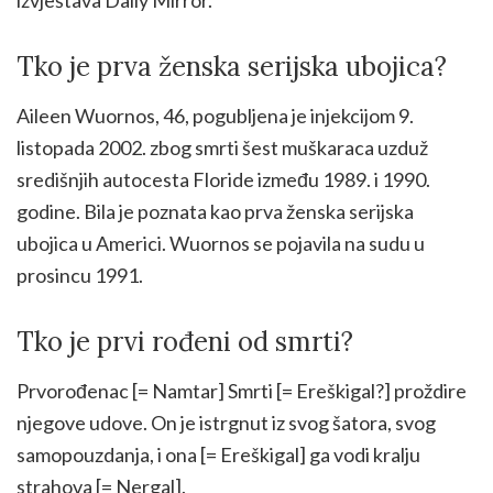
Tko je prva ženska serijska ubojica?
Aileen Wuornos, 46, pogubljena je injekcijom 9.
listopada 2002. zbog smrti šest muškaraca uzduž
središnjih autocesta Floride između 1989. i 1990.
godine. Bila je poznata kao prva ženska serijska
ubojica u Americi. Wuornos se pojavila na sudu u
prosincu 1991.
Tko je prvi rođeni od smrti?
Prvorođenac [= Namtar] Smrti [= Ereškigal?] proždire
njegove udove. On je istrgnut iz svog šatora, svog
samopouzdanja, i ona [= Ereškigal] ga vodi kralju
strahova [= Nergal].