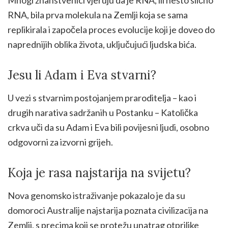
RNA, bila prva molekula na Zemlji koja se sama
replikirala i započela proces evolucije koji je doveo do
naprednijih oblika života, uključujući ljudska bića.
Jesu li Adam i Eva stvarni?
U vezi s stvarnim postojanjem praroditelja – kao i
drugih narativa sadržanih u Postanku – Katolička
crkva uči da su Adam i Eva bili povijesni ljudi, osobno
odgovorni za izvorni grijeh.
Koja je rasa najstarija na svijetu?
Nova genomsko istraživanje pokazalo je da su
domoroci Australije najstarija poznata civilizacija na
Zemlji, s precima koji se protežu unatrag otprilike