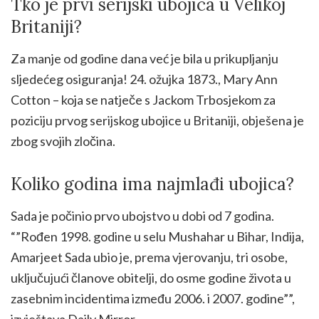
Tko je prvi serijski ubojica u Velikoj
Britaniji?
Za manje od godine dana već je bila u prikupljanju
sljedećeg osiguranja! 24. ožujka 1873., Mary Ann
Cotton – koja se natječe s Jackom Trbosjekom za
poziciju prvog serijskog ubojice u Britaniji, obješena je
zbog svojih zločina.
Koliko godina ima najmlađi ubojica?
Sada je počinio prvo ubojstvo u dobi od 7 godina.
“”Rođen 1998. godine u selu Mushahar u Bihar, Indija,
Amarjeet Sada ubio je, prema vjerovanju, tri osobe,
uključujući članove obitelji, do osme godine života u
zasebnim incidentima između 2006. i 2007. godine””,
izvještava Daily Mirror.