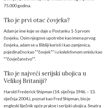
75.000 godina.
Tko je prvi otac čovjeka?
Adam je ime koje se daje u Postanku 1-5 prvom
čovjeku. Osim njegove upotrebe kao imena prvog
čovjeka, adam se u Bibliji koristi i kao zamjenica,
pojedinačno kao “”čovjek”” i u kolektivnom smislu kao
“”čovječanstvo””.
Tko je najveći serijski ubojica u
Velikoj Britaniji?
Harold Frederick Shipman (14. siječnja 1946. – 13.
siječnja 2004.), poznat kao Fred Shipman, bio je
engleski liječnik opće prakse i serijski ubojica. Smatra