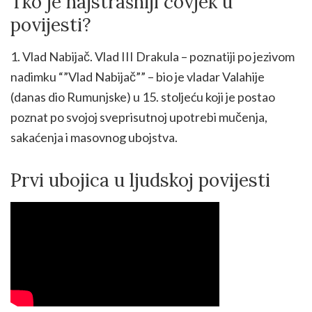
Tko je najstrašniji čovjek u
povijesti?
1. Vlad Nabijač. Vlad III Drakula – poznatiji po jezivom
nadimku “”Vlad Nabijač”” – bio je vladar Valahije
(danas dio Rumunjske) u 15. stoljeću koji je postao
poznat po svojoj sveprisutnoj upotrebi mučenja,
sakaćenja i masovnog ubojstva.
Prvi ubojica u ljudskoj povijesti