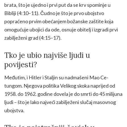
brata, što je ujedno i prvi put da se krv spominje u
Bibliji (4:10–11). Čudno je što je prvo ubojstvo
popraćeno prvim obećanjem božanske zaštite koja
omogućuje ubojici da ode, osnuje obitelj i izgradi prvi
zabilježeni grad (4:15–17).
Tko je ubio najviše ljudi u
povijesti?
Međutim, i Hitler i Staljin su nadmašeni Mao Ce-
tungom. Njegova politika Velikog skoka naprijed od
1958. do 1962. godine dovela je do smrti do 45 milijuna
ljudi – što je lako najveći zabilježeni slučaj masovnog
ubojstva.