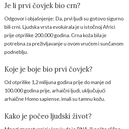
Je li prvi čovjek bio crn?
Odgovor i objašnjenje: Da, prvi ljudi su gotovo sigurno
bili crni. Ljudska vrsta evoluirala je u istočnoj Africi
prije otprilike 200.000 godina. Crna koža bila je
potrebna za preživljavanje u ovom vrućem i sunčanom
podneblju.
Koje je boje bio prvi čovjek?
Od otprilike 1,2 milijuna godina prije do manje od
100.000 godina prije, arhaični ljudi, uključujući
arhaične Homo sapiense, imali su tamnu kožu.
Kako je počeo ljudski život?
Mnogi znanstvenici vjeruju da je RNA, ili nešto slično