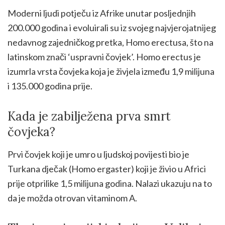
Moderni ljudi potječu iz Afrike unutar posljednjih
200.000 godina i evoluirali su iz svojeg najvjerojatnijeg
nedavnog zajedničkog pretka, Homo erectusa, što na
latinskom znači ‘uspravni čovjek’. Homo erectus je
izumrla vrsta čovjeka koja je živjela između 1,9 milijuna
i 135.000 godina prije.
Kada je zabilježena prva smrt
čovjeka?
Prvi čovjek koji je umro u ljudskoj povijesti bio je
Turkana dječak (Homo ergaster) koji je živio u Africi
prije otprilike 1,5 milijuna godina. Nalazi ukazuju na to
da je možda otrovan vitaminom A.