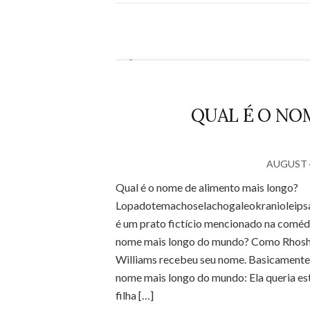
QUAL É O NO
AUGUST 4
Qual é o nome de alimento mais longo?
Lopadotemachoselachogaleokranioleips
é um prato fictício mencionado na coméd
nome mais longo do mundo? Como Rhosha
Williams recebeu seu nome. Basicamente, 
nome mais longo do mundo: Ela queria est
filha […]