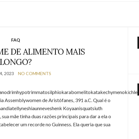
A DOXICICLINA PODE TE DEIXAR
EXTREMAMENTE CANSADO?
AUGUST 4, 2023
NO COMMENTS
FAQ
ME DE ALIMENTO MAIS
CONTINUE READING
LONGO?
, 2023
NO COMMENTS
anodrimhypotrimmatosilphiokarabomelitokatakechymenokichlepi
ia Assemblywomen de Aristófanes, 391 a.C. Qual é o
ndiatellyneshiaunneveshenk Koyaanisquatsiuth
sua mãe tinha duas razões principais para dar a ela o
abelecer um recorde no Guinness. Ela queria que sua