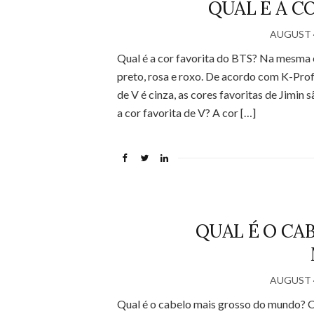
QUAL É A C
AUGUST 4
Qual é a cor favorita do BTS? Na mesma e
preto, rosa e roxo. De acordo com K-Profi
de V é cinza, as cores favoritas de Jimin s
a cor favorita de V? A cor […]
QUAL É O CA
AUGUST 4
Qual é o cabelo mais grosso do mundo? 