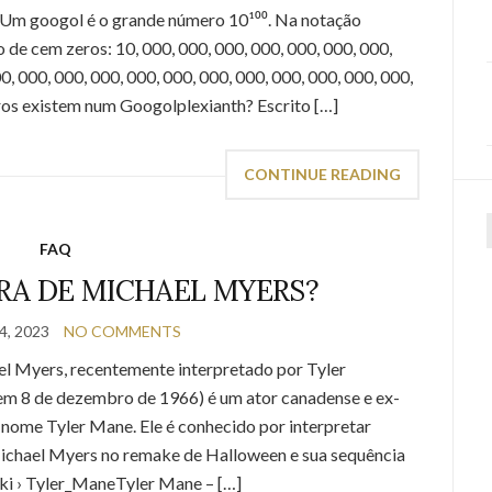
Um googol é o grande número 10¹⁰⁰. Na notação
 cem zeros: 10, ​000, ​000, ​000, ​000, ​000, ​000, ​000, ​
, ​000, ​000, ​000, ​000, ​000, ​000, ​000, ​000, ​000, ​000, ​000, ​
 zeros existem num Googolplexianth? Escrito […]
CONTINUE READING
f
FAQ
RA DE MICHAEL MYERS?
, 2023
NO COMMENTS
el Myers, recentemente interpretado por Tyler
m 8 de dezembro de 1966) é um ator canadense e ex-
o nome Tyler Mane. Ele é conhecido por interpretar
ichael Myers no remake de Halloween e sua sequência
wiki › Tyler_ManeTyler Mane – […]