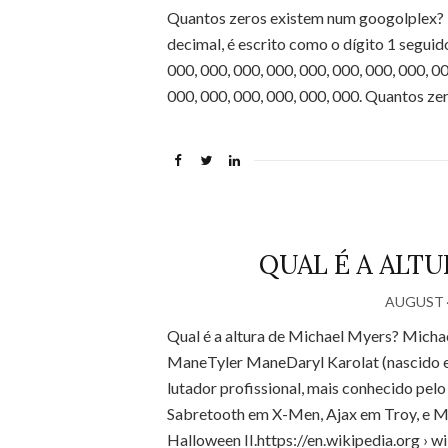
Quantos zeros existem num googolplex? 
decimal, é escrito como o dígito 1 seguido de
000, ​000, ​000, ​000, ​000, ​000, ​000, ​000, ​000
000, ​000, ​000, ​000, ​000, ​000. Quantos
QUAL É A ALTU
AUGUST 4
Qual é a altura de Michael Myers? Micha
ManeTyler ManeDaryl Karolat (nascido e
lutador profissional, mais conhecido pel
Sabretooth em X-Men, Ajax em Troy, e M
Halloween II.https://en.wikipedia.org › 