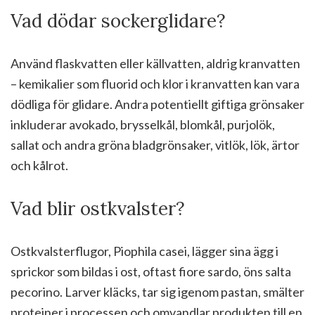
Vad dödar sockerglidare?
Använd flaskvatten eller källvatten, aldrig kranvatten
– kemikalier som fluorid och klor i kranvatten kan vara
dödliga för glidare. Andra potentiellt giftiga grönsaker
inkluderar avokado, brysselkål, blomkål, purjolök,
sallat och andra gröna bladgrönsaker, vitlök, lök, ärtor
och kålrot.
Vad blir ostkvalster?
Ostkvalsterflugor, Piophila casei, lägger sina ägg i
sprickor som bildas i ost, oftast fiore sardo, öns salta
pecorino. Larver kläcks, tar sig igenom pastan, smälter
proteiner i processen och omvandlar produkten till en